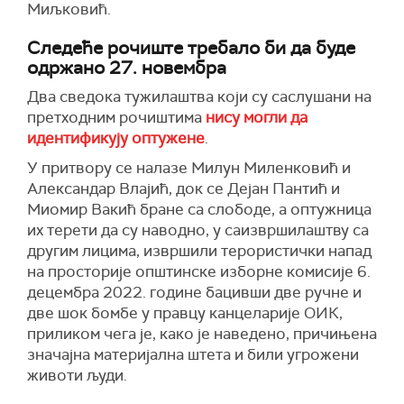
Миљковић.
Следеће рочиште требало би да буде
одржано 27. новембра
Два сведока тужилаштва који су саслушани на
претходним рочиштима
нису могли да
идентификују оптужене
.
У притвору се налазе Милун Миленковић и
Александар Влајић, док се Дејан Пантић и
Миомир Вакић бране са слободе, а оптужница
их терети да су наводно, у саизвршилаштву са
другим лицима, извршили терористички напад
на просторије општинске изборне комисије 6.
децембра 2022. године бацивши две ручне и
две шок бомбе у правцу канцеларије ОИК,
приликом чега је, како је наведено, причињена
значајна материјална штета и били угрожени
животи људи.