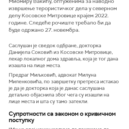
Миомиру Вакићу, оптуженима за наводно
извршење терористичког дела у северном
делу Косовске Митровице крајем 2022.
године. Следеће рочиште требало би да
буде одржано 27. новембра.
Саслушан је сведок одбране, докторка
Данијела Соковић из Косовске Митровице,
лекар локалног дома здравља, која је тог дана
изашла на лице места.
Предраг Миљковић, адвокат Милуна
Миленковића, по завршетку претреса истакао
je да је докторка која је данас саслушана
детаљно објаснила због чега су изашли на
лице места и шта су тамо затекли.
Супротности са законом о кривичном
поступку