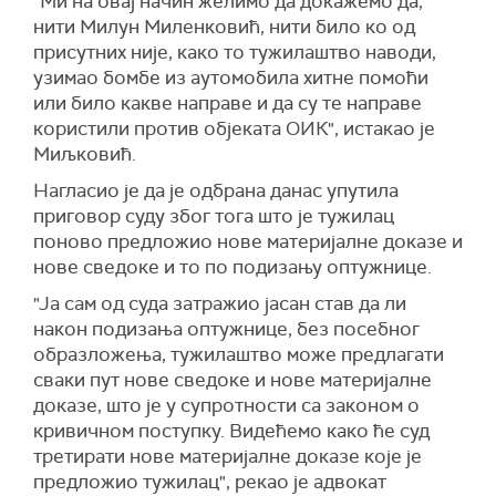
"Ми на овај начин желимо да докажемо да,
нити Милун Миленковић, нити било ко од
присутних није, како то тужилаштво наводи,
узимао бомбе из аутомобила хитне помоћи
или било какве направе и да су те направе
користили против објеката ОИК", истакао је
Миљковић.
Нагласио је да је одбрана данас упутила
приговор суду због тога што је тужилац
поново предложио нове материјалне доказе и
нове сведоке и то по подизању оптужнице.
"Ја сам од суда затражио јасан став да ли
након подизања оптужнице, без посебног
образложења, тужилаштво може предлагати
сваки пут нове сведоке и нове материјалне
доказе, што је у супротности са законом о
кривичном поступку. Видећемо како ће суд
третирати нове материјалне доказе које је
предложио тужилац", рекао је адвокат