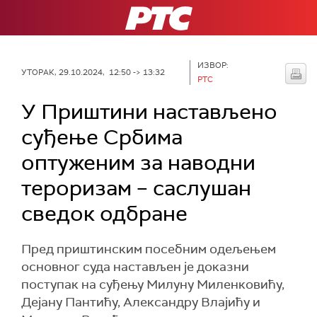
РТС
ИЗВОР:
УТОРАК, 29.10.2024, 12:50 -> 13:32
РТС
У Приштини настављено
суђење Србима
оптуженим за наводни
тероризам – саслушан
сведок одбране
Пред приштинским посебним одељењем
основног суда настављен је доказни
поступак на суђењу Милуну Миленковићу,
Дејану Пантићу, Александру Влајићу и