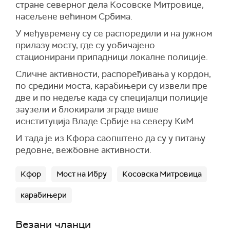
стране северног дела Косовске Митровице,
насељене већином Србима.
У међувремену су се распоредили и на јужном
прилазу мосту, где су уобичајено
стационирани припадници локалне полиције.
Сличне активности, распоређивања у кордон,
по средини моста, карабињери су извели пре
две и по недеље када су специјалци полиције
заузели и блокирали зграде више
иснституција Владе Србије на северу КиМ.
И тада је из Кфора саопштено да су у питању
редовне, вежбовне активности.
Кфор
Мост на Ибру
Косовска Митровица
карабињери
Везани чланци