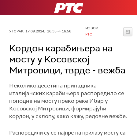
РТС
ИЗВОР:
УТОРАК, 17.09.2024, 16:35 -> 16:56
РТС
Кордон карабињера на
мосту у Косовској
Митровици, тврде - вежба
Неколико десетина припадника
италијанских карабињера распоредило се
поподне на мосту преко реке Ибар у
Косовској Митровици, формирајући
кордон, у склопу, како кажу, редовне вежбе.
Распоредили су се најпре на прилазу мосту са