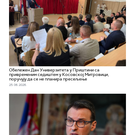
Обележен Дан Универзитета у Приштини са
привременим седиштем у Косовској Митровици,
поручују да се не планира пресељење
25. 06. 2026.