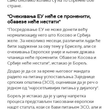
само онолико колико су на то спремне обе
стране.
"Очекивања ЕУ неће се променити,
обавезе неће нестати"
"Посредовање ЕУ не може донети већу
нормализацију него што Косово и Србија
желе. За неколико месеци, различити људи ће
бити задужени за ову тему у Бриселу, али се
очекивања Европске уније и њених држава
чланица неће променити. Обавезе Косова и
Србије неће нестати", истакао је Борељ.
Додао је да се за време његовог мандата
радило на питању успостављања Заједнице
српских општина (ЗСО), оценивши да је реч о
једном од "најосетљивијих питања у дијалогу".
Борељ је истакао да је у циљу напретка
процеса представљен такозвани европски
нацрт статута, који се бави питањем ЗСО, али и