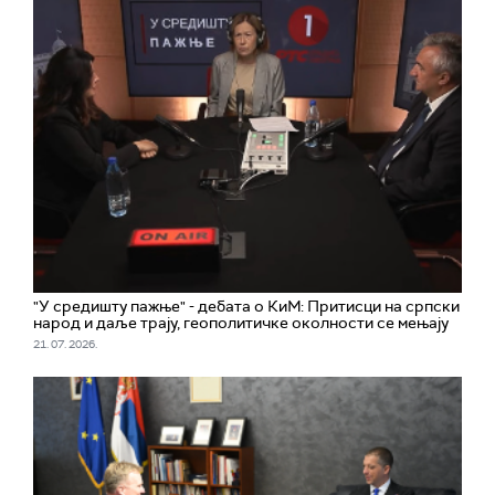
"У средишту пажње" - дебата о КиМ: Притисци на српски
народ и даље трају, геополитичке околности се мењају
21. 07. 2026.