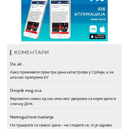
КОМЕНТАРИ
Da, ali...
Како преживети прва три дана катастрофе у Србији, и за
шта нас припрема ЕУ
Dvojnik mog oca
Вероватно свако од нас има свог двојника са којим дели и
сличну ДНК
Nemogućnost tusiranja
Не туширате се сваког дана – не стидите се, то је здраво