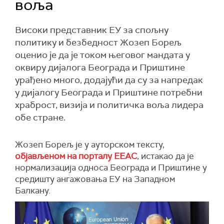
воља
Високи представник ЕУ за спољну
политику и безбедност Жозеп Борељ
оценио је да је током његовог мандата у
оквиру дијалога Београда и Приштине
урађено много, додајући да су за напредак
у дијалогу Београда и Приштине потребни
храброст, визија и политичка воља лидера
обе стране.
Жозеп Борељ је у ауторском тексту,
објављеном на порталу ЕЕАС
, истакао да је
нормализација односа Београда и Приштине у
средишту ангажовања ЕУ на Западном
Балкану.