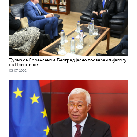
Ђурић са Соренсеном: Београд јасно посвећен дијалогу
са Приштином
03. 07. 2026.