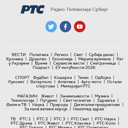
Радио Телевизија Србије
|
|
|
|
ВЕСТИ
Политика
Регион
Свет
Србија данас
|
|
|
|
Хроника
Друштво
Економија
Мерила времена
Рат
|
|
|
|
у Украјини
Време
Сервисне вести
Сматрачница
|
Подкаст
ЕУ могућности 2026
|
|
|
|
СПОРТ
Фудбал
Кошарка
Тенис
Одбојка
|
|
|
|
Рукомет
Ватерполо
Атлетика
Ауто-мото
Остали
|
спортови
Меморијал РТС
|
|
|
МАГАЗИН
Живот
Занимљивости
Музика
|
|
|
|
Технологијa
Путујемо
Свет познатих
Здравље
|
|
|
|
Филм и ТВ
Наука
Природа
Дигитални предузетник
|
За мале велике хероје
Наизглед здрав
|
|
|
|
|
ТВ
РТС 1
РТС 2
РТС 3
РТС Свет
РТС Наука
|
|
|
|
РТС Драма
РТС Живот
РТС Класика
РТС Коло
|
|
РТС Трезор
РТС Музика
РТС Полетарац