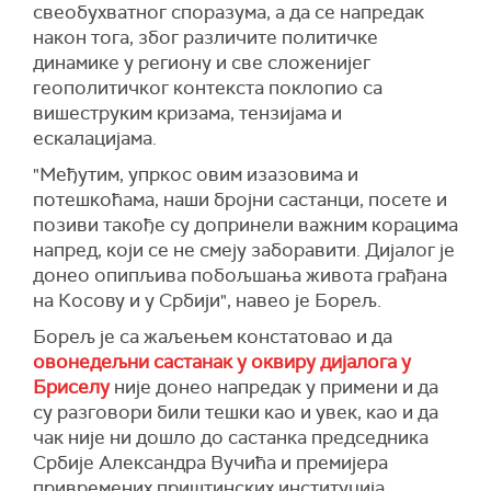
свеобухватног споразума, а да се напредак
након тога, због различите политичке
динамике у региону и све сложенијег
геополитичког контекста поклопио са
вишеструким кризама, тензијама и
ескалацијама.
"Међутим, упркос овим изазовима и
потешкоћама, наши бројни састанци, посете и
позиви такође су допринели важним корацима
напред, који се не смеју заборавити. Дијалог је
донео опипљива побољшања живота грађана
на Косову и у Србији", навео је Борељ.
Борељ је са жаљењем констатовао и да
овонедељни састанак у оквиру дијалога у
Бриселу
није донео напредак у примени и да
су разговори били тешки као и увек, као и да
чак није ни дошло до састанка председника
Србије Александра Вучића и премијера
привремених приштинских институција