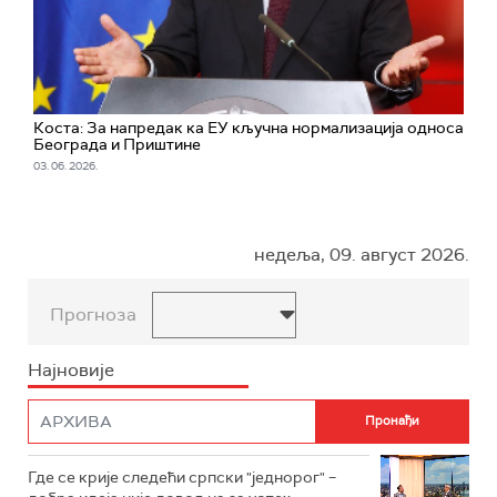
Коста: За напредак ка ЕУ кључна нормализација односа
Београда и Приштине
03. 06. 2026.
недеља, 09. август 2026.
Прогноза
Најновије
Где се крије следећи српски "једнорог" –