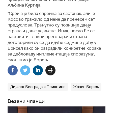
Аљбина Куртија.
"Србија је била спремна за састанак, али је
Косово тражило од мене да пренесем сет
предуслова. Тренутно су позиције двеју
страна и даље удаљене. Ипак, посао ће се
наставити: главни преговарачи страна
договорили су се да идуће седмице дођу у
Брисел како би разрадили конкретне кораке
за деблокаду имплементације споразума",
саопштио је Борељ.
Дијалог Београда и Приштине
Жозеп Борељ
Везани чланци