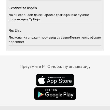
Cestitke za uspeh
Да ли сте знали да се најбоље грамофонске ручице
производе у Србији
Re: Eh...
Лесковачка спржа – производ са заштићеним географским
пореклом
Преузмите РТС мобилну апликацију