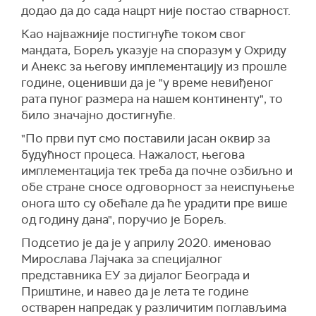
додао да до сада нацрт није постао стварност.
Као најважније постигнуће током свог
мандата, Борељ указује на споразум у Охриду
и Анекс за његову имплементацију из прошле
године, оценивши да је "у време невиђеног
рата пуног размера на нашем континенту", то
било значајно достигнуће.
"По први пут смо поставили јасан оквир за
будућност процеса. Нажалост, његова
имплементација тек треба да почне озбиљно и
обе стране сносе одговорност за неиспуњење
онога што су обећале да ће урадити пре више
од годину дана", поручио је Борељ.
Подсетио је да је у априлу 2020. именовао
Мирослава Лајчака за специјалног
представника ЕУ за дијалог Београда и
Приштине, и навео да је лета те године
остварен напредак у различитим поглављима