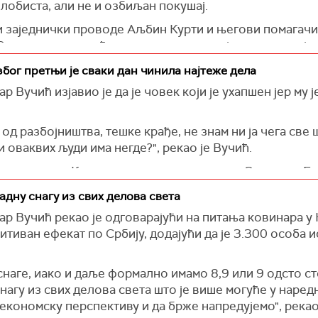
 лобиста, али не и озбиљан покушај.
оји заједнички проводе Аљбин Курти и његови помагачи
ни сами кажу да ће они доставити свој текст до краја м
селском споразуму је сасвим јасно да то треба да рад
 због претњи је сваки дан чинила најтеже дела
контекстуално, концептуално и у начелу, сагласили да 
Вучић изјавио је да је човек који је ухапшен јер му ј
им и шта имају да достављају било шта", поручио је Вуч
на питање новинара како коментарише ту најаву Пришти
 од разбојништва, тешке крађе, не знам ни ја чега све ш
 како је рекао, Енглези сада притискају све друге да 
 и оваквих људи има негде?", рекао је Вучић.
а новинара у Котору, после самита лидера Западног Ба
ај, а да ли ће они то да ураде или не, то не могу да зна
н оним што се догодило словачком премијеру Роберту 
у да се било шта уради у правцу спровођења споразум
дну снагу из свих делова света
Статута који је поднела ЕУ недавно и с којим смо ми, к
р Вучић рекао је одговарајући на питања ковинара у
 су пред нама, заједно са мађарским премијером (Вик
итиван ефекат по Србију, додајући да је 3.300 особа 
мо. Наравно, то не може да буде данас-сутра, али над
 један страховито снажан, јак лидер, не у физичком не
снаге, иако и даље формално имамо 8,9 или 9 одсто с
а проблеме превазиђе", рекао је Вучић.
нагу из свих делова света што је више могуће у наре
шени, који су говорили да сам ја следећи, немам никак
економску перспективу и да брже напредујемо", рекао
 Вучић.