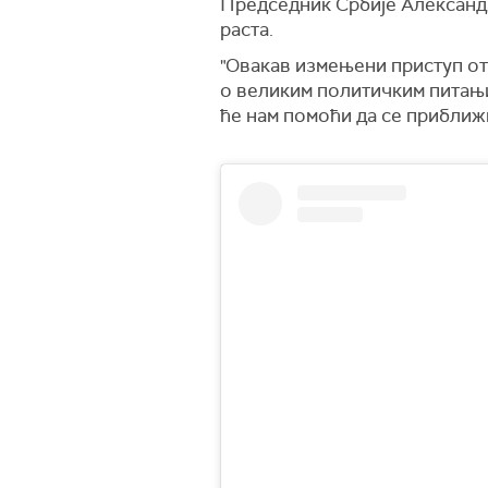
Председник Србије Александа
раста.
"Овакав измењени приступ от
о великим политичким питањи
ће нам помоћи да се приближи