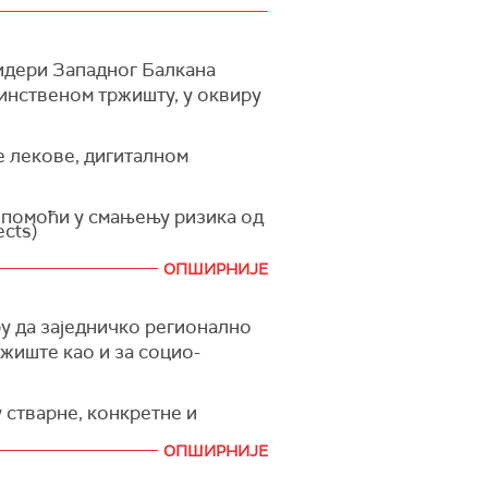
идери Западног Балкана
динственом тржишту, у оквиру
не лекове, дигиталном
у помоћи у смањењу ризика од
ects)
ОПШИРНИЈЕ
чин да се обезбеди
приватним дигиталним
у да з
аједничко регионално
жиште као и за социо-
е рекао, подстаћи трговину и
а на тржишту ЕУ.
 стварне, конкретне и
кцији и да ће лидери Западног
их програма и политика, али
одручје плаћања у еврима
ОПШИРНИЈЕ
е који би нашим економијама