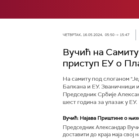
ЧЕТВРТАК, 16.05.2024, 05:50 -> 15:47
Вучић на Самиту
приступ ЕУ о Пл
На самиту под слоганом "Је
Балкана и ЕУ. Званичници и
Председник Србије Алексан
шест година за улазак у ЕУ.
Вучић: Најава Приштине о њихо
Председник Александар Вучић
доставити до краја маја свој 