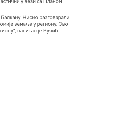
јастични у вези са Планом
м Балкану. Нисмо разговарали
омије земаља у региону. Ово
иону", написао је Вучић.