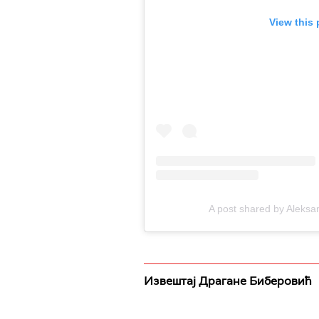
View this
A post shared by Aleksa
Извештај Драгане Биберовић