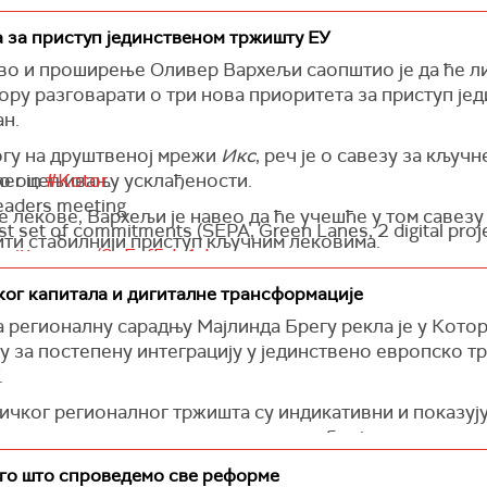
 за приступ јединственом тржишту ЕУ
во и проширење Оливер Вархељи саопштио је да ће л
ору разговарати о три нова приоритета за приступ је
ан.
логу на друштвеној мрежи
Икс
, реч је о савезу за кључ
 о оцењивању усклађености.
her in
#Kotor
.
aders meeting
не лекове, Вархељи је навео да ће учешће у том савез
rst set of commitments (SEPA, Green Lanes, 2 digital proj
ти стабилнији приступ кључним лековима.
.twitter.com/8eEuf5dv1d
идентитет навео је да је то једноставан и безбедан на
May 16, 2024
ског капитала и дигиталне трансформације
ције за мобилни телефон, када се приступа јавним и 
а регионалну сарадњу Мајлинда Брегу
рекла је у Котор
 за постепену интеграцију у јединствено европско тр
 споразуме о оцењивању усклађености који ће, како ј
.
 безбедности и квалитета производа Западног Балкан
ичког регионалног тржишта су индикативни и показују
истакао да је План раста за Западни Балкан у пуној а
мске резултате и помаке у домену бројних регионалн
 првом сету обавеза, међу којима је и Јединствено п
ш увек неискориштен потенцијал економске интеграциј
его што спроведемо све реформе
о",
рекла је Брегу на састанку.