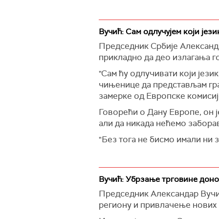
Вучић: Сам одлучујем који јез
Председник Србије Александа
прикладно да део излагања гов
"Сам ћу одлучивати који јези
чињенице да представљам грађ
замерке од Европске комисије
Говорећи о Дану Европе, он ј
али да никада нећемо забора
"Без тога не бисмо имали ни з
Вучић: Убрзање трговине доно
Председник Александар Вучић
региону и привлачење нових 