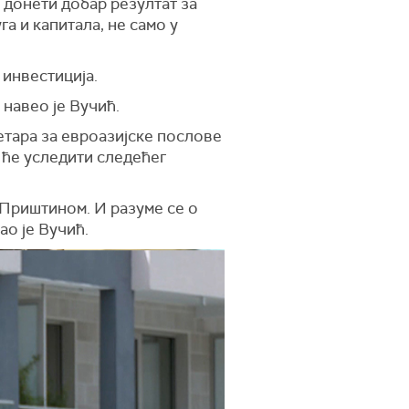
е донети добар резултат за
га и капитала, не само у
 инвестиција.
 навео је Вучић.
етара за евроазијске послове
 ће уследити следећег
 Приштином. И разуме се о
ао је Вучић.