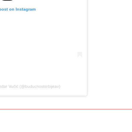
 post on Instagram
ndar Vučić (@buducnostsrbijeav)