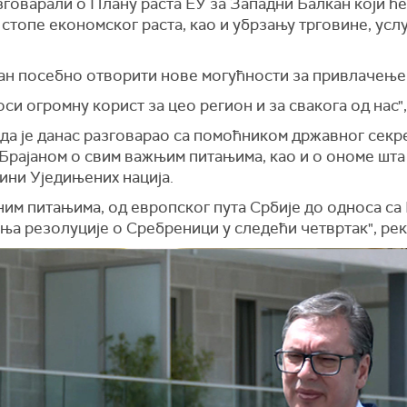
азговарали о Плану раста ЕУ за Западни Балкан који ћ
стопе економског раста, као и убрзању трговине, услу
.
план посебно отворити нове могућности за привлачење
оси огромну корист за цео регион и за свакога од нас",
 да је данас разговарао са помоћником државног секр
'Брајаном о свим важњим питањима, као и о ономе шта
ини Уједињених нација.
ним питањима, од европског пута Србије до односа са
ња резолуције о Сребреници у следећи четвртак", рек