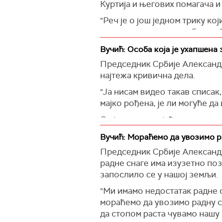
Куртија и његових помагача и
"Реч је о још једном трику к
и све друге њихове лобисте. О
достављате свој текст? У Бри
Вучић: Особа која је ухапшена
ми сагласимо, као што смо се 
Председник Србије Александар 
ЕУ – какве везе они имају с т
најтежа кривична дела.
Он је то рекао одговарајући 
"Ја нисам видео такав списак,
наравно реч о трику зато што,
мајко рођена, је ли могуће да
Савету Европе.
Он је, одговарајући на питањ
"Тако да је то још један покуш
рекао да је изузетно потресе
трику, а не озбиљном покушај
Вучић: Мораћемо да увозимо ра
неколико метака.
2015. године, чак и о нацрту 
Председник Србије Александа
навео је Вучић.
"Верујем да ћу у данима који
радне снаге има изузетно поз
његове породице да га посети
запослило се у нашој земљи.
превазиђе. Он је борац, он је
"Ми имамо недостатак радне 
верујем да ће му то помоћи д
мораћемо да увозимо радну с
Што се тиче ових који су хап
да стопом раста чувамо нашу 
у складу са законом, додао је