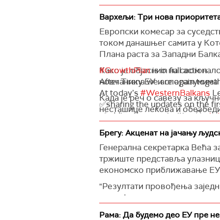
Вархељи: Три нова приоритета
Европски комесар за суседст
током данашњег самита у Кот
Плана раста за Западни Балк
Како је објаснио на свом на
#GrowthPlan
is in full action.
новчанику ЕУ и споразумима
After Tirana we are again toget
At today’s
#WesternBalkans
Le
Када је реч о савезу за кључ
✅sharing the updates on the fi
несташице лекова и обезбеди
✅adding 3 new priorities 👇
pic
За новчаник ЕУ за дигитални 
— Oliver Varhelyi (@OliverVarhelyi)
Брегу: Акценат на јачању људ
идентификација путем аплика
Генерална секретарка Већа з
услугама.
тржиште представља улазницу
Као трећи приоритет навео је
економско приближавање ЕУ
смањити трошкове за потврду
"Резултати провођења заједн
Вархељи је на платформи
Икс
трансформативне социо-еконо
Балкана поделити и новости о
истовремено указују и на јо
(СЕПА).
Рама: Да будемо део ЕУ пре н
могао донети раст од 10
одст