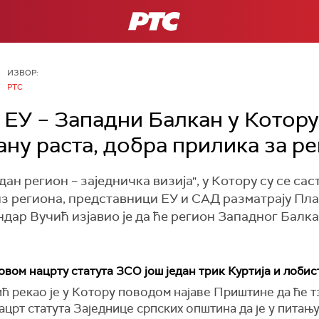
РТС
ИЗВОР:
РТС
 ЕУ – Западни Балкан у Котор
ану раста, добра прилика за р
дан регион – заједничка визија", у Котору су се с
з региона, представници ЕУ и САД разматрају Пла
дар Вучић изјавио је да ће регион Западног Балка
вом нацрту статута ЗСО још један трик Куртија и лобис
 рекао је у Котору поводом најаве Приштине да ће т
нацрт статута Заједнице српских општина да је у питањ