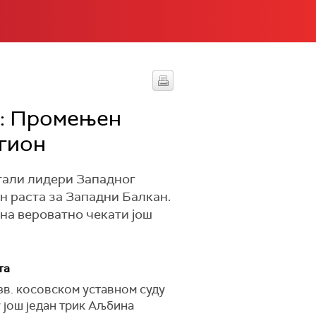
у: Промењен
егион
астали лидери Западног
н раста за Западни Балкан.
на вероватно чекати још
та
зв. косовском уставном суду
у још један трик Аљбина