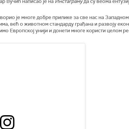
р Вучић написао је на
Инстаграму
да су веома ентузи
ворио је многе добре прилике за све нас на Западно
ма, већ о животном стандарду грађана и развоју екон
мо Европској унији и донети многе користи целом рег