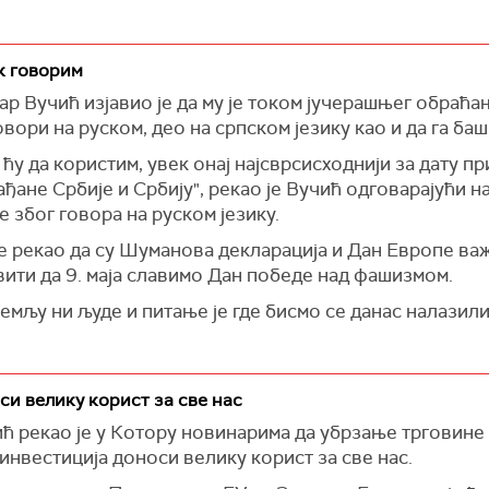
ик говорим
р Вучић изјавио је да му је током јучерашњег обраћа
ори на руском, део на српском језику као и да га баш 
к ћу да користим, увек онај најсврсисходнији за дату 
ане Србије и Србију", рекао је Вучић одговарајући на
 због говора на руском језику.
е рекао да су Шуманова декларација и Дан Европе важ
вити да 9. маја славимо Дан победе над фашизмом.
емљу ни људе и питање је где бисмо се данас налазили"
си велику корист за све нас
 рекао је у Котору новинарима да убрзање трговине и
инвестиција доноси велику корист за све нас.