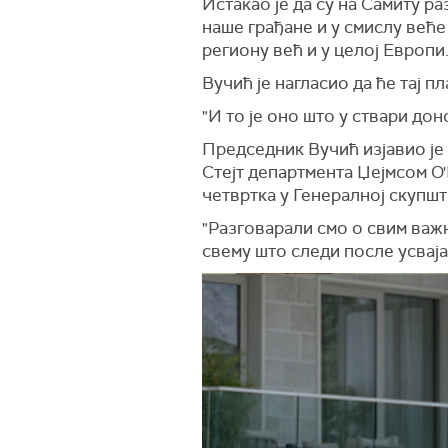
Истакао је да су на Самиту р
наше грађане и у смислу веће 
региону већ и у целој Европи
Вучић је нагласио да ће тај 
"И то је оно што у ствари дон
Председник Вучић изјавио је
Стејт департмента Џејмсом О
четвртка у Генералној скупшт
"Разговарали смо о свим важ
свему што следи после усваја