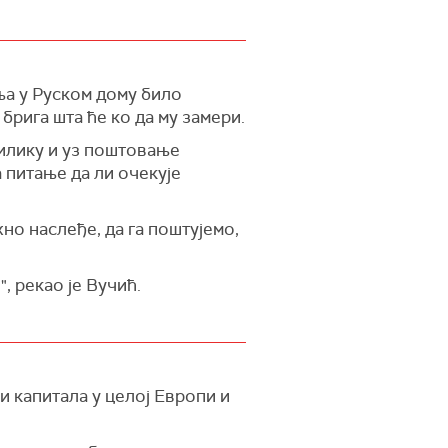
ња у Руском дому било
брига шта ће ко да му замери.
прилику и уз поштовање
 питање да ли очекује
но наслеђе, да га поштујемо,
, рекао је Вучић.
 капитала у целој Европи и