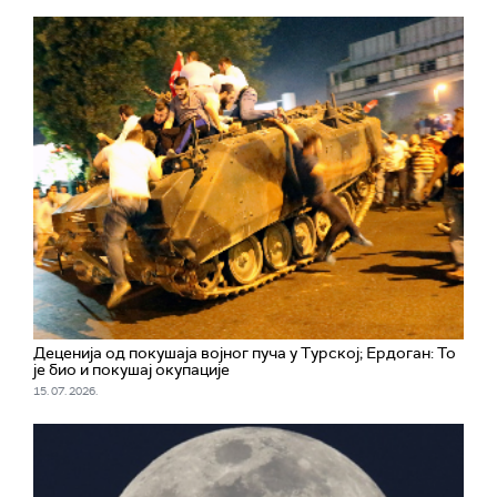
Деценија од покушаја војног пуча у Турској; Ердоган: То
је био и покушај окупације
15. 07. 2026.