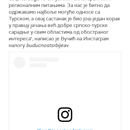
регионалним питањима. За нас је битно да
одржавамо најбоље могуће односе са
Турском, а овај састанак је био још један корак
у правцу јачања већ добре српско-турске
сарадње у свим областима од обостраног
интереса", написао је Вучић на Инстаграм
налогу
buducnostsrbijeav.