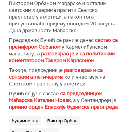
Виктором Орбаном Мађарске и осталим
светским лидерима пратити Светско
првенство у атлетици, а након тога
присуствоваће пријему поводом 20.августа -
Дана државности Мађарске.
Председник Вучић се раније данас
састао са
премијером Орбаном
у Кармелићанском
манастиру, а
разговарао је и са политичким
коментатором Такером Карлсоном
.
Такође, председник је
разговарао и са
српским атлетичарима
који учествују на
Светском првенству у атлетици.
Вучић се јуче састао
са председницом
Мађарске Каталин Новак
, а у Сентандреји је
примио орден Епархије будимске првог реда
.
будимпешта
Виктор Орбан