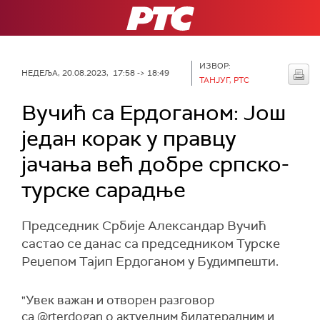
РТС
ИЗВОР:
НЕДЕЉА, 20.08.2023, 17:58 -> 18:49
ТАНЈУГ, РТС
Вучић са Ердоганом: Још
један корак у правцу
јачања већ добре српско-
турске сарадње
Председник Србије Александар Вучић
састао се данас са председником Турске
Реџепом Тајип Ердоганом у Будимпешти.
"Увек важан и отворен разговор
са @rterdogan о актуелним билатералним и