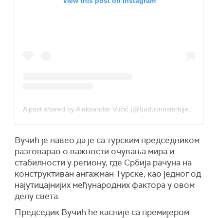
View this post on Instagram
A post shared by Aleksandar Vučić (@buducnostsrbijeav)
Вучић је навео да је са турским председником
разговарао о важности очувања мира и
стабилности у региону, где Србија рачуна на
конструктиван ангажман Турске, као једног од
најутицајнијих међународних фактора у овом
делу света.
Председик Вучић ће касније са премијером