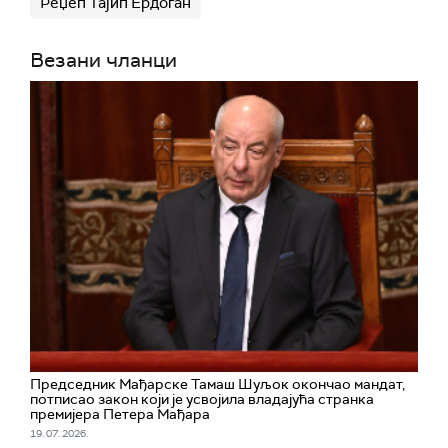
Реџеп Тајип Ердоган
Везани чланци
Председник Мађарске Тамаш Шуљок окончао мандат,
потписао закон који је усвојила владајућа странка
премијера Петера Мађара
19. 07. 2026.