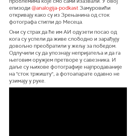
проблемима које смо сами изазвали. У овој
епизоди
@analogija-podkast
Замуровићи
откривају како су из Зрењанина од сток
фотографа стигли до Месеца.
Они су страх да ће им АИ одузети посао од
кога су успели да живе слободно и зарађују
довољно преобратили у жељу за победом.
Одлучили су да упознају непријатеља и да га
његовим оружјем претворе у савезника. И
даље су њихове фотографије најпродаваније
на "сток тржишту", а фотоапарате одавно не
узимају у руке.