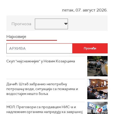
петак, 07. август 2026.
Прогноза
Најновије
Скуп "најснажнијих" у Новим Козарцима
Дачић: Штаб забранио непотребну
потрошњу воде, ситуација са пожарима и
водостајем нешто боља
МОЛ: Преговори са продавцем НИС-а и
надлежним органима напредују ка завршној