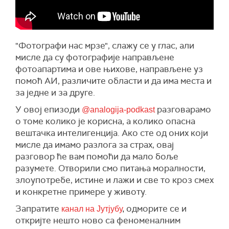
"Фотографи нас мрзе", слажу се у глас, али
мисле да су фотографије направљене
фотоапартима и ове њихове, направљене уз
помоћ АИ, различите области и да има места и
за једне и за друге.
У овој епизоди
разговарамо
@analogija-podkast
о томе колико је корисна, а колико опасна
вештачка интелигенција. Ако сте од оних који
мисле да имамо разлога за страх, овај
разговор ће вам помоћи да мало боље
разумете. Отворили смо питања моралности,
злоупотребе, истине и лажи и све то кроз смех
и конкретне примере у животу.
Запратите
одморите се и
канал на Јутјубу
,
откријте нешто ново са феноменалним