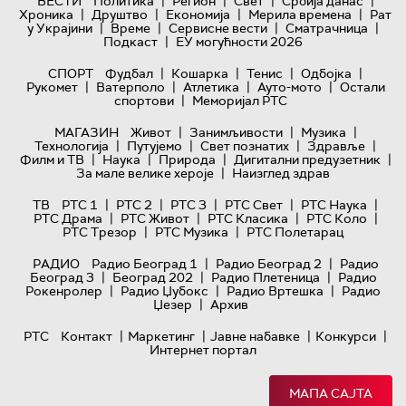
|
|
|
|
ВЕСТИ
Политика
Регион
Свет
Србија данас
|
|
|
|
Хроника
Друштво
Економија
Мерила времена
Рат
|
|
|
|
у Украјини
Време
Сервисне вести
Сматрачница
|
Подкаст
ЕУ могућности 2026
|
|
|
|
СПОРТ
Фудбал
Кошарка
Тенис
Одбојка
|
|
|
|
Рукомет
Ватерполо
Атлетика
Ауто-мото
Остали
|
спортови
Меморијал РТС
|
|
|
МАГАЗИН
Живот
Занимљивости
Музика
|
|
|
|
Технологијa
Путујемо
Свет познатих
Здравље
|
|
|
|
Филм и ТВ
Наука
Природа
Дигитални предузетник
|
За мале велике хероје
Наизглед здрав
|
|
|
|
|
ТВ
РТС 1
РТС 2
РТС 3
РТС Свет
РТС Наука
|
|
|
|
РТС Драма
РТС Живот
РТС Класика
РТС Коло
|
|
РТС Трезор
РТС Музика
РТС Полетарац
|
|
РАДИО
Радио Београд 1
Радио Београд 2
Радио
|
|
|
Београд 3
Београд 202
Радио Плетеница
Радио
|
|
|
Рокенролер
Радио Џубокс
Радио Вртешка
Радио
|
Џезер
Архив
|
|
|
|
РТС
Контакт
Маркетинг
Јавне набавке
Конкурси
Интернет портал
МАПА САЈТА