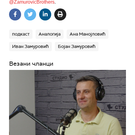
@ZamurovicBrothers
.
подкаст
Аналогија
Ана Манојловић
Иван Замуровић
Бојан Замуровић
Везани чланци