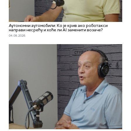
Аутономни аутомобили: Ко је крив ако роботакси
направи несрећу и хоће ли AI заменити возаче?
04. 08. 2026.