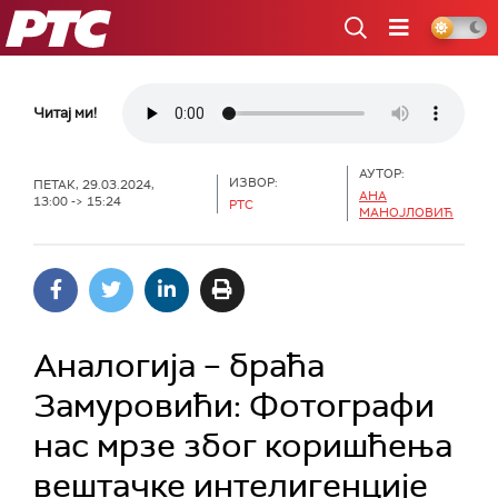
РТС
Читај ми!
АУТОР:
ИЗВОР:
ПЕТАК, 29.03.2024,
АНА
13:00 -> 15:24
РТС
МАНОЈЛОВИЋ
Аналогија – браћа
Замуровићи: Фотографи
нас мрзе због коришћења
вештачке интелигенције