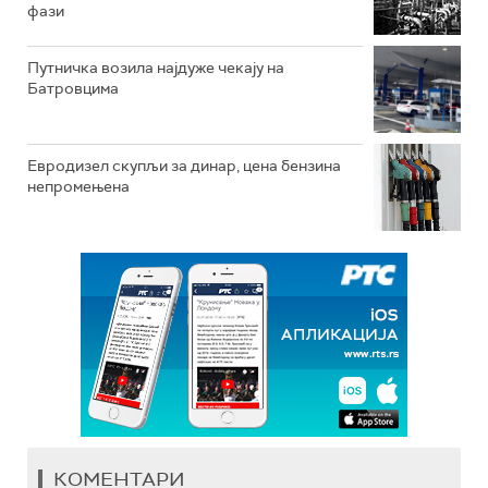
фази
Путничка возила најдуже чекају на
Батровцима
Евродизел скупљи за динар, цена бензина
непромењена
КОМЕНТАРИ