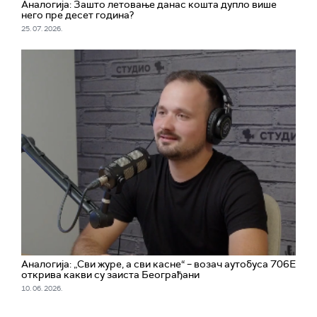
Аналогија: Зашто летовање данас кошта дупло више
него пре десет година?
25. 07. 2026.
Аналогија: „Сви журе, а сви касне“ – возач аутобуса 706Е
открива какви су заиста Београђани
10. 06. 2026.