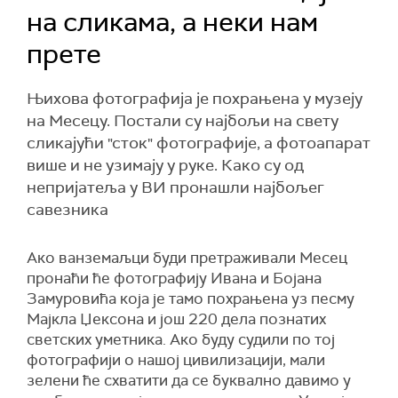
на сликама, а неки нам
прете
Њихова фотографија је похрањена у музеју
на Месецу. Постали су најбољи на свету
сликајући "сток" фотографије, а фотоапарат
више и не узимају у руке. Како су од
непријатеља у ВИ пронашли најбољег
савезника
Ако ванземаљци буди претраживали Месец
пронаћи ће фотографију Ивана и Бојана
Замуровића која је тамо похрањена уз песму
Мајкла Џексона и још 220 дела познатих
светских уметника. Ако буду судили по тој
фотографији о нашој цивилизацији, мали
зелени ће схватити да се буквално давимо у