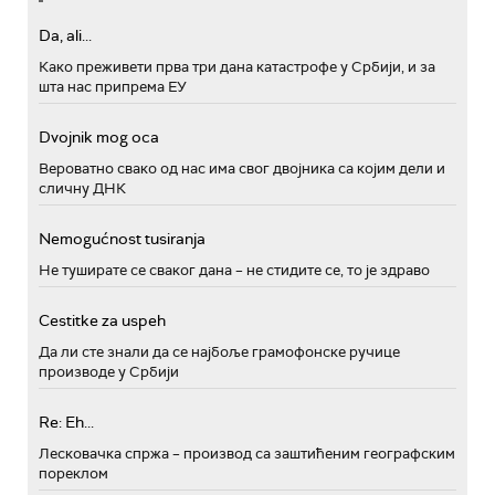
Da, ali...
Како преживети прва три дана катастрофе у Србији, и за
шта нас припрема ЕУ
Dvojnik mog oca
Вероватно свако од нас има свог двојника са којим дели и
сличну ДНК
Nemogućnost tusiranja
Не туширате се сваког дана – не стидите се, то је здраво
Cestitke za uspeh
Да ли сте знали да се најбоље грамофонске ручице
производе у Србији
Re: Eh...
Лесковачка спржа – производ са заштићеним географским
пореклом