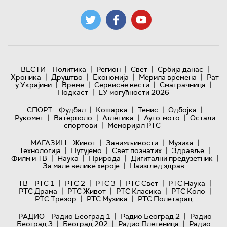
|
|
|
|
ВЕСТИ
Политика
Регион
Свет
Србија данас
|
|
|
|
Хроника
Друштво
Економија
Мерила времена
Рат
|
|
|
|
у Украјини
Време
Сервисне вести
Сматрачница
|
Подкаст
ЕУ могућности 2026
|
|
|
|
СПОРТ
Фудбал
Кошарка
Тенис
Одбојка
|
|
|
|
Рукомет
Ватерполо
Атлетика
Ауто-мото
Остали
|
спортови
Меморијал РТС
|
|
|
МАГАЗИН
Живот
Занимљивости
Музика
|
|
|
|
Технологијa
Путујемо
Свет познатих
Здравље
|
|
|
|
Филм и ТВ
Наука
Природа
Дигитални предузетник
|
За мале велике хероје
Наизглед здрав
|
|
|
|
|
ТВ
РТС 1
РТС 2
РТС 3
РТС Свет
РТС Наука
|
|
|
|
РТС Драма
РТС Живот
РТС Класика
РТС Коло
|
|
РТС Трезор
РТС Музика
РТС Полетарац
|
|
РАДИО
Радио Београд 1
Радио Београд 2
Радио
|
|
|
Београд 3
Београд 202
Радио Плетеница
Радио