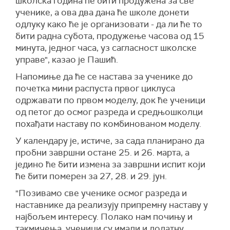
школска година ће бити продужена за све
ученике, а ова два дана ће школе донети
одлуку како ће је организовати - да ли ће то
бити радна субота, продужење часова од 15
минута, једног часа, уз сагласност школске
управе", казао је Пашић.
Напомиње да ће се настава за ученике до
почетка мини распуста првог циклуса
одржавати по првом моделу, док ће ученици
од петог до осмог разреда и средњошколци
похађати наставу по комбинованом моделу.
У календару је, истиче, за сада планирано да
пробни завршни остане 25. и 26. марта, а
једино ће бити измена за завршни испит који
ће бити померен за 27, 28. и 29. јун.
"Позивамо све ученике осмог разреда и
наставнике да реализују припремну наставу у
најбољем интересу. Полако нам почињу и
такмичења, ученици су имали и додатну