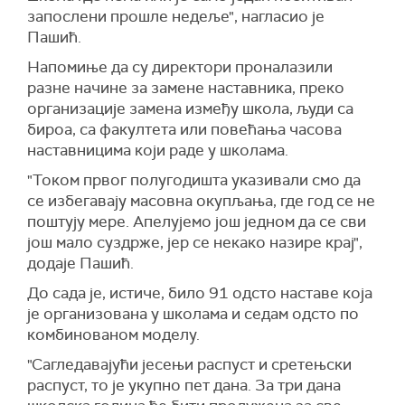
запослени прошле недеље", нагласио је
Пашић.
Напомиње да су директори проналазили
разне начине за замене наставника, преко
организације замена између школа, људи са
бироа, са факултета или повећања часова
наставницима који раде у школама.
"Током првог полугодишта указивали смо да
се избегавају масовна окупљања, где год се не
поштују мере. Апелујемо још једном да се сви
још мало суздрже, јер се некако назире крај",
додаје Пашић.
До сада је, истиче, било 91 одсто наставе која
је организована у школама и седам одсто по
комбинованом моделу.
"Сагледавајући јесењи распуст и сретењски
распуст, то је укупно пет дана. За три дана