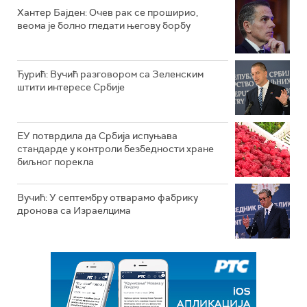
Хантер Бајден: Очев рак се проширио,
веома је болно гледати његову борбу
Ђурић: Вучић разговором са Зеленским
штити интересе Србије
ЕУ потврдила да Србија испуњава
стандарде у контроли безбедности хране
биљног порекла
Вучић: У септембру отварамо фабрику
дронова са Израелцима