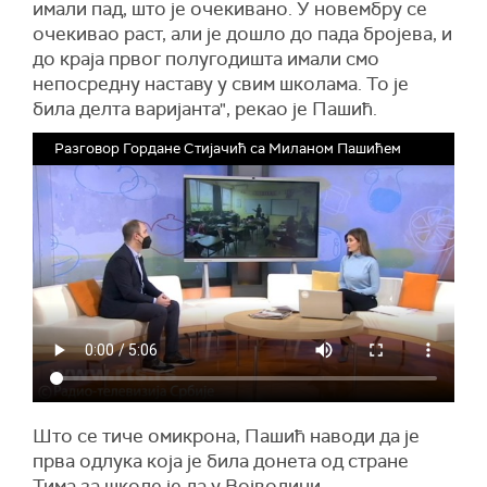
имали пад, што је очекивано. У новембру се
очекивао раст, али је дошло до пада бројева, и
до краја првог полугодишта имали смо
непосредну наставу у свим школама. То је
била делта варијанта", рекао је Пашић.
Разговор Гордане Стијачић са Миланом Пашићем
Што се тиче омикрона, Пашић наводи да је
прва одлука која је била донета од стране
Тима за школе је да у Војводини