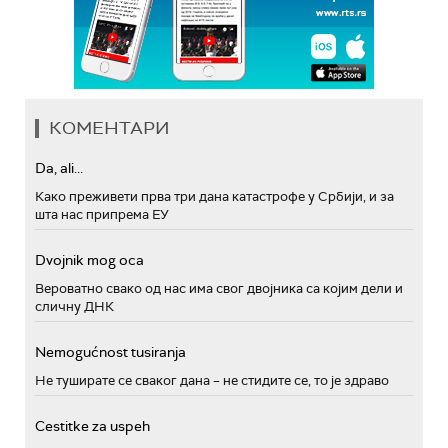
КОМЕНТАРИ
Da, ali...
Како преживети прва три дана катастрофе у Србији, и за
шта нас припрема ЕУ
Dvojnik mog oca
Вероватно свако од нас има свог двојника са којим дели и
сличну ДНК
Nemogućnost tusiranja
Не туширате се сваког дана – не стидите се, то је здраво
Cestitke za uspeh