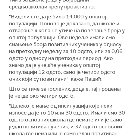
средњошколци крену проактивно.
"Видели сте да је било 14.000 у општој
популацији. Поново је доказано, да школе и
отварање школа не утиче на повећање броја у
општој популацији. Ове недеље имали смо
смањење броја позитивних ученика у односу
на претходну недељу за 10 одсто, или за 0,06
одсто у односу на претходни период. Ако
знамо да је учешће ученика у општој
популацији 12 одсто, само је четири одсто
оних који су позитивни", каже Пашић.
Што се тиче запослених, додаје, тај проценат
је негде око четири одсто.
"Далеко је мање од инсинуација које неки
износе да је то 10 или 30 одсто. Имали смо 30
одсто основних школа где немате или је само
један позитиван ученик, и 37 одсто основних
школа где нема или је само један позитиван