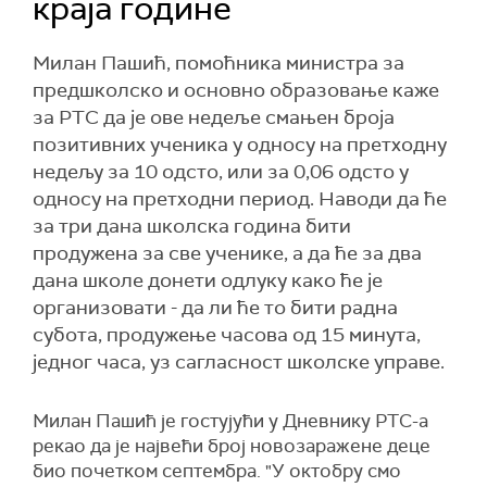
краја године
Милан Пашић, помоћника министра за
предшколско и основно образовање каже
за РТС да је ове недеље смањен броја
позитивних ученика у односу на претходну
недељу за 10 одсто, или за 0,06 одсто у
односу на претходни период. Наводи да ће
за три дана школска година бити
продужена за све ученике, а да ће за два
дана школе донети одлуку како ће је
организовати - да ли ће то бити радна
субота, продужење часова од 15 минута,
једног часа, уз сагласност школске управе.
Милан Пашић је гостујући у Дневнику РТС-а
рекао да је највећи број новозаражене деце
био почетком септембра. "У октобру смо