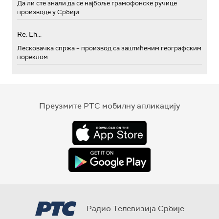
Да ли сте знали да се најбоље грамофонске ручице
производе у Србији
Re: Eh...
Лесковачка спржа – производ са заштићеним географским
пореклом
Преузмите РТС мобилну апликацију
Радио Телевизија Србије