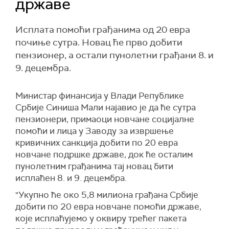
државе
Исплата помоћи грађанима од 20 евра
почиње сутра. Новац ће прво добити
пензионер, а остали пунолетни грађани 8. и
9. децембра.
Министар финансија у Влади Републике
Србије Синиша Мали најавио је да ће сутра
пензионери, примаоци новчане социјалне
помоћи и лица у Заводу за извршење
кривичних санкција добити по 20 евра
новчане подршке државе, док ће осталим
пунолетним грађанима тај новац бити
исплаћен 8. и 9. децембра.
"Укупно ће око 5,8 милиона грађана Србије
добити по 20 евра новчане помоћи државе,
које исплаћујемо у оквиру трећег пакета