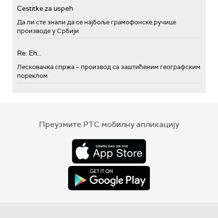
Cestitke za uspeh
Да ли сте знали да се најбоље грамофонске ручице
производе у Србији
Re: Eh...
Лесковачка спржа – производ са заштићеним географским
пореклом
Преузмите РТС мобилну апликацију