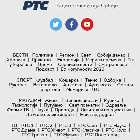
Радио Телевизија Србије
|
|
|
|
ВЕСТИ
Политика
Регион
Свет
Србија данас
|
|
|
|
Хроника
Друштво
Економија
Мерила времена
Рат
|
|
|
|
у Украјини
Време
Сервисне вести
Сматрачница
|
Подкаст
ЕУ могућности 2026
|
|
|
|
СПОРТ
Фудбал
Кошарка
Тенис
Одбојка
|
|
|
|
Рукомет
Ватерполо
Атлетика
Ауто-мото
Остали
|
спортови
Меморијал РТС
|
|
|
МАГАЗИН
Живот
Занимљивости
Музика
|
|
|
|
Технологијa
Путујемо
Свет познатих
Здравље
|
|
|
|
Филм и ТВ
Наука
Природа
Дигитални предузетник
|
За мале велике хероје
Наизглед здрав
|
|
|
|
|
ТВ
РТС 1
РТС 2
РТС 3
РТС Свет
РТС Наука
|
|
|
|
РТС Драма
РТС Живот
РТС Класика
РТС Коло
|
|
РТС Трезор
РТС Музика
РТС Полетарац