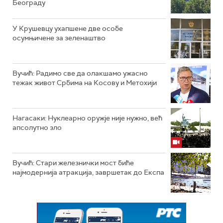
Београду
У Крушевцу ухапшене две особе
осумњичене за зеленаштво
Вучић: Радимо све да олакшамо ужасно
тежак живот Србима на Косову и Метохији
Нагасаки: Нуклеарно оружје није нужно, већ
апсолутно зло
Вучић: Стари железнички мост биће
најмодернија атракција, завршетак до Експа