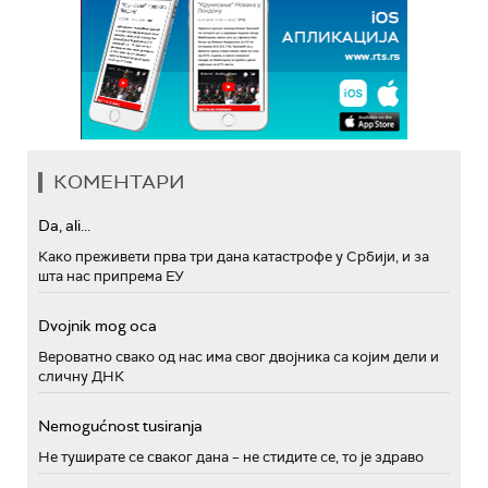
КОМЕНТАРИ
Da, ali...
Како преживети прва три дана катастрофе у Србији, и за
шта нас припрема ЕУ
Dvojnik mog oca
Вероватно свако од нас има свог двојника са којим дели и
сличну ДНК
Nemogućnost tusiranja
Не туширате се сваког дана – не стидите се, то је здраво