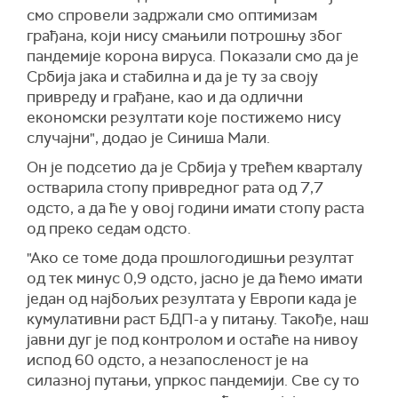
смо спровели задржали смо оптимизам
грађана, који нису смањили потрошњу због
пандемије корона вируса. Показали смо да је
Србија јака и стабилна и да је ту за своју
привреду и грађане, као и да одлични
економски резултати које постижемо нису
случајни", додао је Синиша Мали.
Он је подсетио да је Србија у трећем кварталу
остварила стопу привредног рата од 7,7
одсто, а да ће у овој години имати стопу раста
од преко седам одсто.
"Ако се томе дода прошлогодишњи резултат
од тек минус 0,9 одсто, јасно је да ћемо имати
један од најбољих резултата у Европи када је
кумулативни раст БДП-а у питању. Такође, наш
јавни дуг је под контролом и остаће на нивоу
испод 60 одсто, а незапосленост је на
силазној путањи, упркос пандемији. Све су то