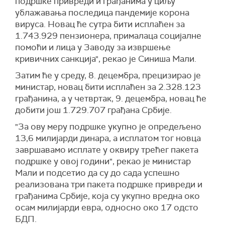
подршке привреди и грађанима у циљу
ублажавања последица пандемије корона
вируса. Новац ће сутра бити исплаћен за
1.743.929 пензионера, прималаца социјалне
помоћи и лица у Заводу за извршење
кривичних санкција", рекао је Синиша Мали.
Затим ће у среду, 8. децембра, прецизирао је
министар, новац бити исплаћен за 2.328.123
грађанина, а у четвртак, 9. децембра, новац ће
добити још 1.729.707 грађана Србије.
"За ову меру подршке укупно је опредељено
13,6 милијарди динара, а исплатом тог новца
завршавамо исплате у оквиру трећег пакета
подршке у овој години", рекао је министар
Мали и подсетио да су до сада успешно
реализована три пакета подршке привреди и
грађанима Србије, која су укупно вредна око
осам милијарди евра, односно око 17 одсто
БДП.