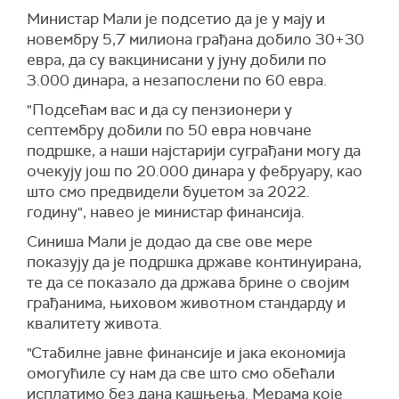
Министар Мали је подсетио да је у мају и
новембру 5,7 милиона грађана добило 30+30
евра, да су вакцинисани у јуну добили по
3.000 динара, a незапослени по 60 евра.
"Подсећам вас и да су пензионери у
септембру добили по 50 евра новчане
подршке, а наши најстарији суграђани могу да
очекују још по 20.000 динара у фебруару, као
што смо предвидели буџетом за 2022.
годину", навео је министар финансија.
Синиша Мали је додао да све ове мере
показују да је подршка државе континуирана,
те да се показало да држава брине о својим
грађанима, њиховом животном стандарду и
квалитету живота.
"Стабилне јавне финансије и јака економија
омогућиле су нам да све што смо обећали
исплатимо без дана кашњења. Мерама које