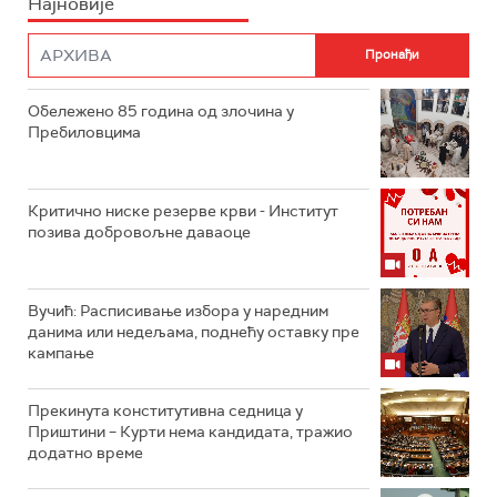
Најновије
Обележено 85 година од злочина у
Пребиловцима
Критично ниске резерве крви - Институт
позива добровољне даваоце
Вучић: Расписивање избора у наредним
данима или недељама, поднећу оставку пре
кампање
Прекинута конститутивна седница у
Приштини – Курти нема кандидата, тражио
додатно време