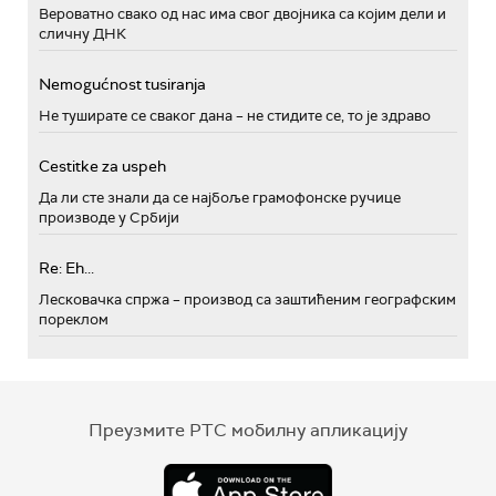
Вероватно свако од нас има свог двојника са којим дели и
сличну ДНК
Nemogućnost tusiranja
Не туширате се сваког дана – не стидите се, то је здраво
Cestitke za uspeh
Да ли сте знали да се најбоље грамофонске ручице
производе у Србији
Re: Eh...
Лесковачка спржа – производ са заштићеним географским
пореклом
Преузмите РТС мобилну апликацију