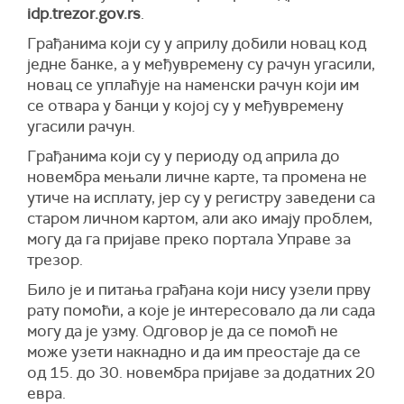
idp.trezor.gov.rs
.
Грађанима који су у априлу добили новац код
једне банке, а у међувремену су рачун угасили,
новац се уплаћује на наменски рачун који им
се отвара у банци у којој су у међувремену
угасили рачун.
Грађанима који су у периоду од априла до
новембра мењали личне карте, та промена не
утиче на исплату, јер су у регистру заведени са
старом личном картом, али ако имају проблем,
могу да га пријаве преко портала Управе за
трезор.
Било је и питања грађана који нису узели прву
рату помоћи, а које је интересовало да ли сада
могу да је узму. Одговор је да се помоћ не
може узети накнадно и да им преостаје да се
од 15. до 30. новембра пријаве за додатних 20
евра.