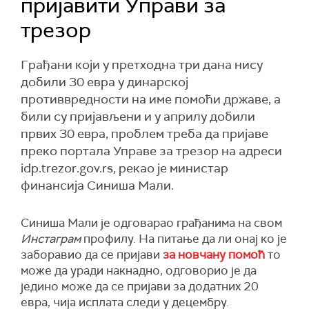
пријавити Управи за
трезор
Грађани који у претходна три дана нису
добили 30 евра у динарској
противвредности на име помоћи државе, а
били су пријављени и у априлу добили
првих 30 евра, проблем треба да пријаве
преко портала Управе за трезор на адреси
idp.trezor.gov.rs, рекао је министар
финансија Синиша Мали.
Синишa Мали је одговарао грађанима на свом
Инстаграм
профилу. На питање да ли онај ко је
заборавио да се пријави
за новчану помоћ
то
може да уради накнадно, одговорио је да
једино може да се пријави за додатних 20
евра, чија исплата следи у децембру.