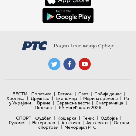
Радио Телевизија Србије
|
|
|
|
ВЕСТИ
Политика
Регион
Свет
Србија данас
|
|
|
|
Хроника
Друштво
Економија
Мерила времена
Рат
|
|
|
|
у Украјини
Време
Сервисне вести
Сматрачница
|
Подкаст
ЕУ могућности 2026
|
|
|
|
СПОРТ
Фудбал
Кошарка
Тенис
Одбојка
|
|
|
|
Рукомет
Ватерполо
Атлетика
Ауто-мото
Остали
|
спортови
Меморијал РТС