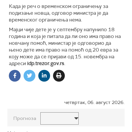
Када је реч о временском ограничењу за
подизање новца, одговор министра је да
временског органичења нема.
Мајци чије дете је у септембру напунило 18
година и која је питала да ли оно има право на
новчану помоћ, министар је одговорио да
њено дете има право на помоћ од 20 евра за
коју може да се пријави од 15. новембра на
адреси
idp.trezor.gov.rs
.
четвртак, 06. август 2026.
Прогноза