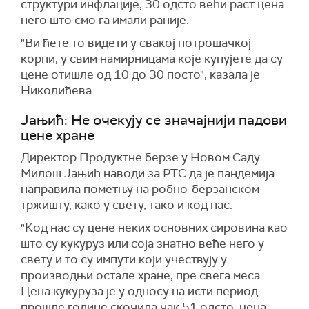
структури инфлације, 30 одсто већи раст цена
него што смо га имали раније.
"Ви ћете то видети у свакој потрошачкој
корпи, у свим намирницама које купујете да су
цене отишле од 10 до 30 посто", казала је
Николићева.
Јањић: Не очекују се значајнији падови
цене хране
Директор Продуктне берзе у Новом Саду
Милош Јањић наводи за РТС да је пандемија
направила пометњу на робно-берзанском
тржишту, како у свету, тако и код нас.
"Код нас су цене неких основних сировина као
што су кукуруз или соја знатно веће него у
свету и то су импути који учествују у
производњи остале хране, пре свега меса.
Цена кукуруза је у односу на исти период
прошле године скочила чак 51 одсто, цена