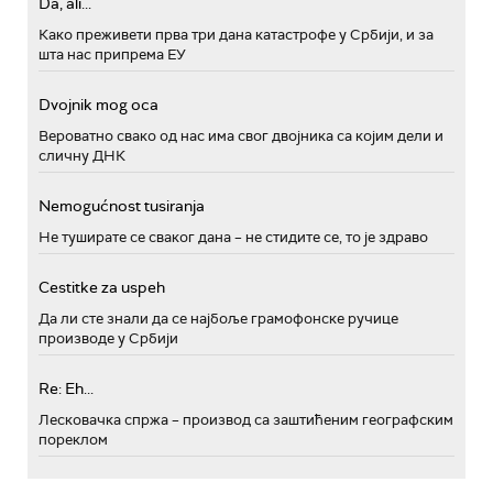
Da, ali...
Како преживети прва три дана катастрофе у Србији, и за
шта нас припрема ЕУ
Dvojnik mog oca
Вероватно свако од нас има свог двојника са којим дели и
сличну ДНК
Nemogućnost tusiranja
Не туширате се сваког дана – не стидите се, то је здраво
Cestitke za uspeh
Да ли сте знали да се најбоље грамофонске ручице
производе у Србији
Re: Eh...
Лесковачка спржа – производ са заштићеним географским
пореклом