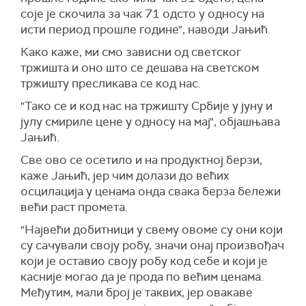
соје је скочила за чак 71 одсто у односу на
исти период прошле године", наводи Јањић.
Како каже, ми смо зависни од светског
тржишта и оно што се дешава на светском
тржишту пресликава се код нас.
"Тако се и код нас на тржишту Србије у јуну и
јулу смириле цене у односу на мај", објашњава
Јањић.
Све ово се осетило и на продуктној берзи,
каже Јањић, јер чим долази до већих
осцилација у ценама онда свака берза бележи
већи раст промета.
"Највећи добитници у свему овоме су они који
су сачували своју робу, значи онај произвођач
који је оставио своју робу код себе и који је
касније могао да је прода по већим ценама.
Међутим, мали број је таквих, јер овакаве