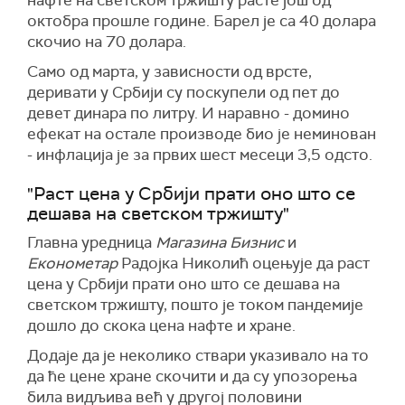
нафте на светском тржишту расте још од
октобра прошле године. Барел је са 40 долара
скочио на 70 долара.
Само од марта, у зависности од врсте,
деривати у Србији су поскупели од пет до
девет динара по литру. И наравно - домино
ефекат на остале производе био је неминован
- инфлација је за првих шест месеци 3,5 одсто.
"Раст цена у Србији прати оно што се
дешава на светском тржишту"
Главна уредница
Магазина Бизнис
и
Економетар
Радојка Николић оцењује да раст
цена у Србији прати оно што се дешава на
светском тржишту, пошто је током пандемије
дошло до скока цена нафте и хране.
Додаје да је неколико ствари указивало на то
да ће цене хране скочити и да су упозорења
била видљива већ у другој половини