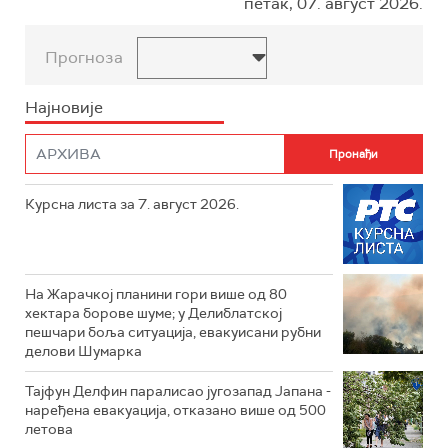
петак, 07. август 2026.
Прогноза
Најновије
Курсна листа за 7. август 2026.
На Жарачкој планини гори више од 80
хектара борове шуме; у Делиблатској
пешчари боља ситуација, евакуисани рубни
делови Шумарка
Тајфун Делфин паралисао југозапад Јапана -
наређена евакуација, отказано више од 500
летова