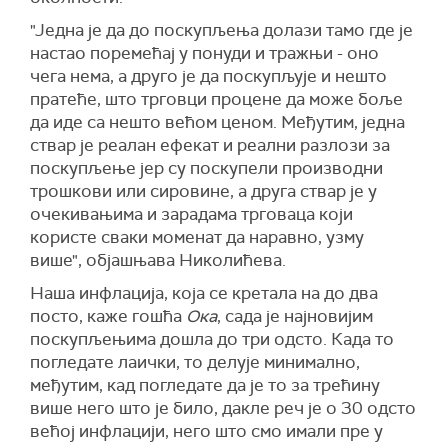
"Једна је да до поскупљења долази тамо где је
настао поремећај у понуди и тражњи - оно
чега нема, а друго је да поскупљује и нешто
пратеће, што трговци процене да може боље
да иде са нешто већом ценом. Међутим, једна
ствар је реалан ефекат и реални разлози за
поскупљење јер су поскупели производни
трошкови или сировине, а друга ствар је у
очекивањима и зарадама трговаца који
користе сваки моменат да наравно, узму
више", објашњава Николићева.
Наша инфлација, која се кретала на до два
посто, каже гошћа
Ока
, сада је најновијим
поскупљењима дошла до три одсто. Када то
погледате лаички, то делује минимално,
међутим, кад погледате да је то за трећину
више него што је било, дакле реч је о 30 одсто
већој инфлацији, него што смо имали пре у