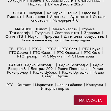
|
|
|
|
у Украјини
Време
Сервисне вести
Сматрачница
|
Подкаст
ЕУ могућности 2026
|
|
|
|
СПОРТ
Фудбал
Кошарка
Тенис
Одбојка
|
|
|
|
Рукомет
Ватерполо
Атлетика
Ауто-мото
Остали
|
спортови
Меморијал РТС
|
|
|
МАГАЗИН
Живот
Занимљивости
Музика
|
|
|
|
Технологијa
Путујемо
Свет познатих
Здравље
|
|
|
|
Филм и ТВ
Наука
Природа
Дигитални предузетник
|
За мале велике хероје
Наизглед здрав
|
|
|
|
|
ТВ
РТС 1
РТС 2
РТС 3
РТС Свет
РТС Наука
|
|
|
|
РТС Драма
РТС Живот
РТС Класика
РТС Коло
|
|
РТС Трезор
РТС Музика
РТС Полетарац
|
|
РАДИО
Радио Београд 1
Радио Београд 2
Радио
|
|
|
Београд 3
Београд 202
Радио Плетеница
Радио
|
|
|
Рокенролер
Радио Џубокс
Радио Вртешка
Радио
|
Џезер
Архив
|
|
|
|
РТС
Контакт
Маркетинг
Јавне набавке
Конкурси
Интернет портал
МАПА САЈТА