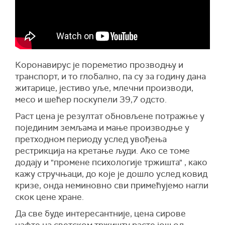
Коронавирус је пореметио прозводњу и
транспорт, и то глобално, па су за годину дана
житарице, јестиво уље, млечни производи,
месо и шећер поскупели 39,7 одсто.
Раст цена је резултат обновљене потражње у
појединим земљама и мање производње у
претходном периоду услед увођења
рестрикција на кретање људи. Ако се томе
додају и "промене психологије тржишта" , како
кажу стручњаци, до које је дошло услед ковид
кризе, онда неминовно сви примећујемо нагли
скок цене хране.
Да све буде интересантније, цена сирове