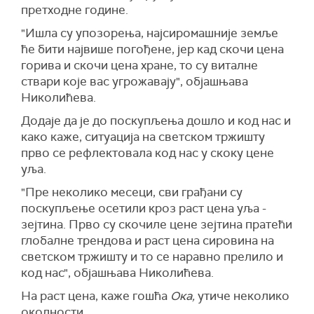
претходне године.
"Ишла су упозорења, најсиромашније земље
ће бити највише погођене, јер кад скочи цена
горива и скочи цена хране, то су виталне
ствари које вас угрожавају", објашњава
Николићева.
Додаје да је до поскупљења дошло и код нас и
како каже, ситуација на светском тржишту
прво се рефлектовала код нас у скоку цене
уља.
"Пре неколико месеци, сви грађани су
поскупљење осетили кроз раст цена уља -
зејтина. Прво су скочиле цене зејтина пратећи
глобалне трендова и раст цена сировина на
светском тржишту и то се наравно прелило и
код нас", објашњава Николићева.
На раст цена, каже гошћа
Ока,
утиче неколико
околности.