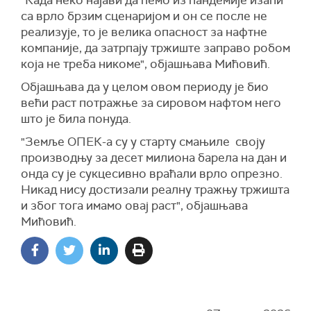
"Када неко најави да ћемо из пандемије изаћи
са врло брзим сценаријом и он се после не
реализује, то је велика опасност за нафтне
компаније, да затрпају тржиште заправо робом
која не треба никоме", објашњава Мићовић.
Објашњава да у целом овом периоду је био
већи раст потражње за сировом нафтом него
што је била понуда.
"Земље ОПЕК-а су у старту смањиле своју
производњу за десет милиона барела на дан и
онда су је сукцесивно враћали врло опрезно.
Никад нису достизали реалну тражњу тржишта
и због тога имамо овај раст", објашњава
Мићовић.