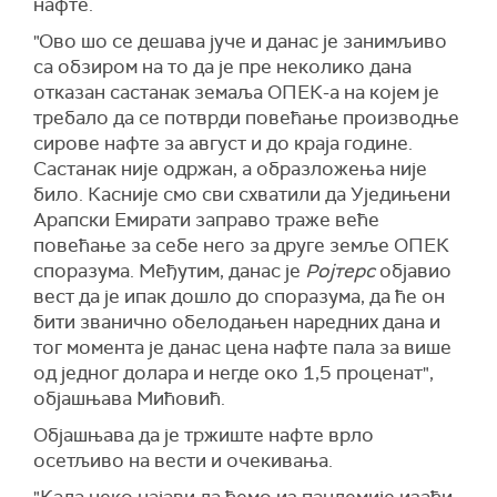
нафте.
"Ово шо се дешава јуче и данас је занимљиво
са обзиром на то да је пре неколико дана
отказан састанак земаља ОПЕК-а на којем је
требало да се потврди повећање производње
сирове нафте за август и до краја године.
Састанак није одржан, а образложења није
било. Касније смо сви схватили да Уједињени
Арапски Емирати заправо траже веће
повећање за себе него за друге земље ОПЕК
споразума. Међутим, данас је
Ројтерс
објавио
вест да је ипак дошло до споразума, да ће он
бити званично обелодањен наредних дана и
тог момента је данас цена нафте пала за више
од једног долара и негде око 1,5 проценат",
објашњава Мићовић.
Објашњава да је тржиште нафте врло
осетљиво на вести и очекивања.