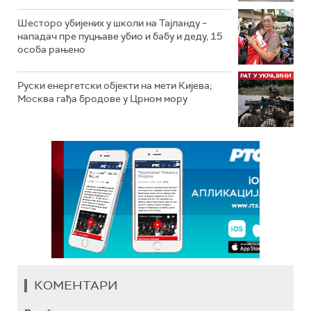
Шесторо убијених у школи на Тајланду –
нападач пре пуцњаве убио и бабу и деду, 15
особа рањено
Руски енергетски објекти на мети Кијева;
Москва гађа бродове у Црном мору
КОМЕНТАРИ