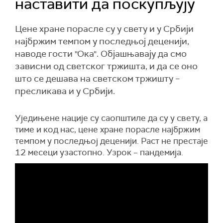
наставити да поскупљују
Цене хране порасле су у свету и у Србији
најбржим темпом у последњој деценији,
наводе гости "Ока". Објашњавају да смо
зависни од светског тржишта, и да се оно
што се дешава на светском тржишту –
пресликава и у Србији.
Уједињене нације су саопштиле да су у свету, а
тиме и код нас, цене хране порасле најбржим
темпом у последњој деценији. Раст не престаје
12 месеци узастопно. Узрок – пандемија.