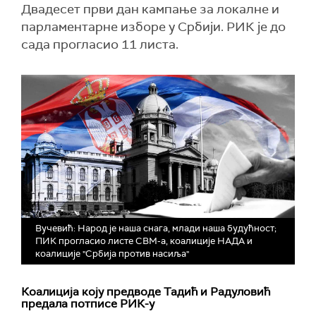
Двадесет први дан кампање за локалне и
парламентарне изборе у Србији. РИК је до
сада прогласио 11 листа.
Вучевић: Народ је наша снага, млади наша будућност;
ПИК прогласио листе СВМ-а, коалиције НАДА и
коалиције "Србија против насиља"
Коалиција коју предводе Тадић и Радуловић
предала потписе РИК-у