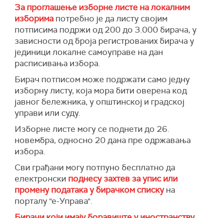
За проглашење изборне листе на локалним
изборима
потребно је да листу својим
потписима подржи од 200 до 3.000 бирача, у
зависности од броја регистрованих бирача у
јединици локалне самоуправе на дан
расписивања избора.
Бирач потписом може подржати само једну
изборну листу, која мора бити оверена код
јавног бележника, у општинској и градској
управи или суду.
Изборне листе могу се поднети до 26.
новембра, односно 20 дана пре одржавања
избора.
Сви грађани могу потпуно бесплатно да
електронски
поднесу захтев за упис или
промену података у бирачком списку
на
порталу "е-Управа".
Бирачи који имају боравиште у иностранству