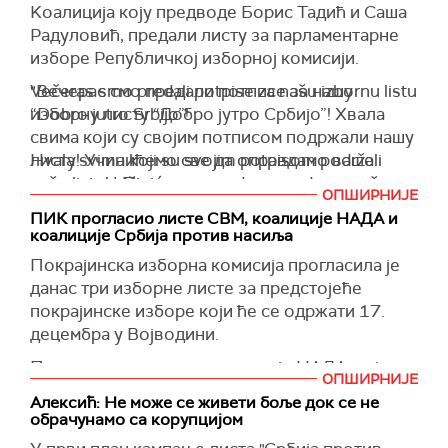
K
оалиција коју предводе Борис Тади
ћ и Саша
Радуловић, предали листу за парламентарне
изборе Републичкој изборној комисији.
"Вечерас смо предали потписе за нашу
Večeras smo predali potpise za našu izbornu listu
изборну листу “Добро јутро Србијо”! Хвала
“Dobro jutro Srbijo”!
свима који су својим потписом подржали нашу
листу! Учинићемо све да оправдамо ваше
Hvala svima koji su svojim potpisom podržali
поверење. Позивамо вас да се прикључите
našu listu! Učinićemo sve da opravdamo vaše
ОПШИРНИЈЕ
нашој борби и да заједно пробудимо Србију",
poverenje.
ПИК прогласио листе СВМ, коалиције НАДА и
написао је Тадић на Твитеру.
коалиције Србија против насиља
Pozivamo vas da se priključite našoj borbi i da
Покрајинска изборна комисија прогласила је
zajedno probudimo Srbiju.
данас три изборне листе за предстојеће
покрајинске изборе који ће се одржати 17.
DOBRO JUTRO SRBIJO!
децембра у Војводини.
pic.twitter.com/5lOH6t4vsx
Проглашене су листа коалиције НАДА, коју
— Boris Tadić (@BorisTadic58)
November 22, 2023
ОПШИРНИЈЕ
чине Нови ДСС и ПОКС, листа коју је поднео
Алексић: Не може се живети боље док се не
Савез војвођанских Мађара, као и листа
обрачунамо са корупцијом
"Србија против насиља" коју је поднела