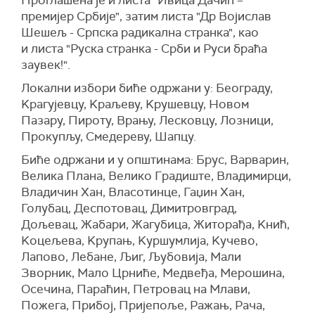
Проглашена је и листа "Ивица Дачић –
премијер Србије", затим листа "Др Војислав
Шешељ - Српска радикална странка", као
и листа "Руска странка - Срби и Руси браћа
заувек!".
Локални избори биће одржани у: Београду,
Kрагујевцу, Kраљеву, Kрушевцу, Новом
Пазару, Пироту, Врању, Лесковцу, Лозници,
Прокупљу, Смедереву, Шапцу.
Биће одржани и у општинама: Брус, Варварин,
Велика Плана, Велико Градиште, Владимирци,
Владичин Хан, Власотинце, Гаџин Хан,
Голубац, Деспотовац, Димитровград,
Дољевац, Жабари, Жагубица, Житорађа, Kнић,
Kоцељева, Kрупањ, Kуршумлија, Kучево,
Лапово, Лебане, Љиг, Љубовија, Мали
Зворник, Мало Црниће, Медвеђа, Мерошина,
Осечина, Параћин, Петровац на Млави,
Пожега, Прибој, Пријепоље, Ражањ, Рача,