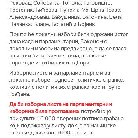
Рековац, Сокобања, Топола, Трговиште,
Трстеник, Ћићевац, Ћуприја, Уб, Црна Трава,
Александровац, Бабушница, Баточина, Бела
Паланка, Блаце, Богатић и Бојник.
Пошто ће локални избори бити одржани истог
дана када и парламентарни, Законом о
локалним изборима предвиђено је да се гласа
на истим бирачким местима, а гласање
спроводе исти бирачки одбори.
Изборне листе и за парламентарне и за
локалне изборе подносе политичке странке,
коалиције политичких странака, као и групе
грађана.
Да би изборна листа на парламентарним
изборима била проглашена
, потребно је
прикупити 10.000 оверених потписа грађана
који подржавају листу, док је за мањинске
странке довољно 5.000 потписа.