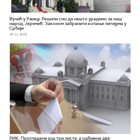
Вучић у Ужицу: Решили смо да нешто урадимо за наш
народ; Јеремић: Законом забранити копање литијума у
Србији
29. 11. 2023.
РИК: Проглашене још три листе, а одбијене две