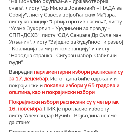
"Национално окупљање – државотворна
снага", листу "Др Милош Јовановић – НАДА за
Србију", листу Савеза војвођанских Мађара,
листу коалиције "Србија против насиља", листу
"Усаме Зукорлић – Уједињени за правду –
СПП–ДСХВ", листу "СДА Санџака Др Сулејман
Угљанин", листу "Заједно за будућност и развој
- Коалиција за мир и толеранцију" и листу
"Народна странка - Сигуран избор. Озбиљни
људи“.
Ванредни
парламентарни избори расписани су
за 17. децембар
. Истог дана биће одржани и
покрајински и
локални избори у 65 градова и
општина, као и покрајински избори
.
Покрајински избори расписани су у четвртак
16. новембра
. ПИК је прогласио изборну
листу "Александар Вучић - Војводина не сме
да стане".