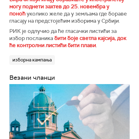
могу поднети захтев до 25. новембра у
поноћ
уколико желе да у земљама где бораве
гласају на предстојећим изборима у Србији.
РИК је одлучио да ће гласачки листићи за
избор посланика
бити боје светла кајсија, док
ће контролни листићи бити плави
.
изборна кампања
Везани чланци