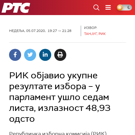
РТС
ИЗВОР:
НЕДЕЉА, 05.07.2020, 19:27 -> 21:28
ТАНЈУГ, РИК
РИК објавио укупне
резултате избора – у
парламент ушло седам
листа, излазност 48,93
одсто
Републичка изборна комисија (РИК)