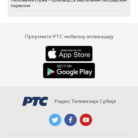
Лесковачка спржа – производ са заштићеним географским
пореклом
Преузмите РТС мобилну апликацију
Радио Телевизија Србије