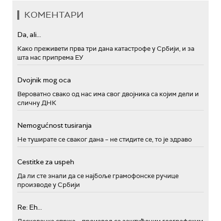
КОМЕНТАРИ
Da, ali...
Како преживети прва три дана катастрофе у Србији, и за
шта нас припрема ЕУ
Dvojnik mog oca
Вероватно свако од нас има свог двојника са којим дели и
сличну ДНК
Nemogućnost tusiranja
Не туширате се сваког дана – не стидите се, то је здраво
Cestitke za uspeh
Да ли сте знали да се најбоље грамофонске ручице
производе у Србији
Re: Eh...