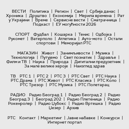
|
|
|
|
ВЕСТИ
Политика
Регион
Свет
Србија данас
|
|
|
|
Хроника
Друштво
Економија
Мерила времена
Рат
|
|
|
|
у Украјини
Време
Сервисне вести
Сматрачница
|
Подкаст
ЕУ могућности 2026
|
|
|
|
СПОРТ
Фудбал
Кошарка
Тенис
Одбојка
|
|
|
|
Рукомет
Ватерполо
Атлетика
Ауто-мото
Остали
|
спортови
Меморијал РТС
|
|
|
МАГАЗИН
Живот
Занимљивости
Музика
|
|
|
|
Технологијa
Путујемо
Свет познатих
Здравље
|
|
|
|
Филм и ТВ
Наука
Природа
Дигитални предузетник
|
За мале велике хероје
Наизглед здрав
|
|
|
|
|
ТВ
РТС 1
РТС 2
РТС 3
РТС Свет
РТС Наука
|
|
|
|
РТС Драма
РТС Живот
РТС Класика
РТС Коло
|
|
РТС Трезор
РТС Музика
РТС Полетарац
|
|
РАДИО
Радио Београд 1
Радио Београд 2
Радио
|
|
|
Београд 3
Београд 202
Радио Плетеница
Радио
|
|
|
Рокенролер
Радио Џубокс
Радио Вртешка
Радио
|
Џезер
Архив
|
|
|
|
РТС
Контакт
Маркетинг
Јавне набавке
Конкурси
Интернет портал