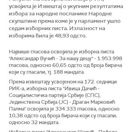
усвојила је Извештај о укупним резултатима
избора за народне посланике Народне
скупштине према коме је у парламент ушло
седам изборних листа. Излазност на
изборима била је 48,93 одсто.
Највише гласова освојила је изборна листа
''Александар Вучић - За нашу децу'' - 1.953.998
гласова, односно 60,65 одсто од броја бирача
који су гласали, тј. 188 мандата.
Према извештају усвојеном на 172. седници
РИК-а, изборна листа ''Ивица Дачић -
Социјалистичка партија Србије (СПС),
Јединствена Србија (ЈС) - Драган Марковић
Палма" освојила је 334.333 гласова, односно
10,38 одсто од броја бирача који су гласали,
односно 32 мандата.