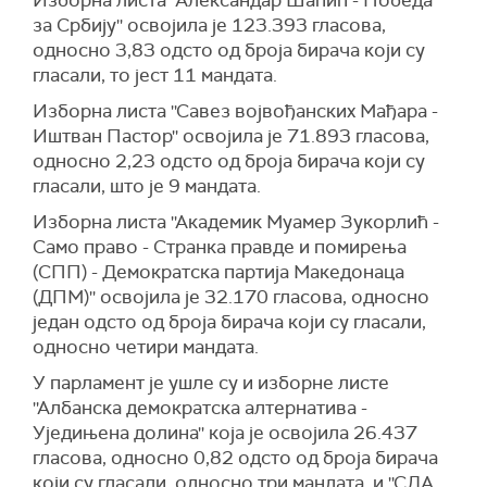
Изборна листа ''Александар Шапић - Победа
за Србију'' освојила је 123.393 гласова,
односно 3,83 одсто од броја бирача који су
гласали, то јест 11 мандата.
Изборна листа ''Савез војвођанских Мађара -
Иштван Пастор'' освојила је 71.893 гласова,
односно 2,23 одсто од броја бирача који су
гласали, што је 9 мандата.
Изборна листа ''Академик Муамер Зукорлић -
Само право - Странка правде и помирења
(СПП) - Демократска партија Македонаца
(ДПМ)'' освојила је 32.170 гласова, односно
један одсто од броја бирача који су гласали,
односно четири мандата.
У парламент је ушле су и изборне листе
''Албанска демократска алтернатива -
Уједињена долина'' која је освојила 26.437
гласова, односно 0,82 одсто од броја бирача
који су гласали, односно три мандата, и ''СДА