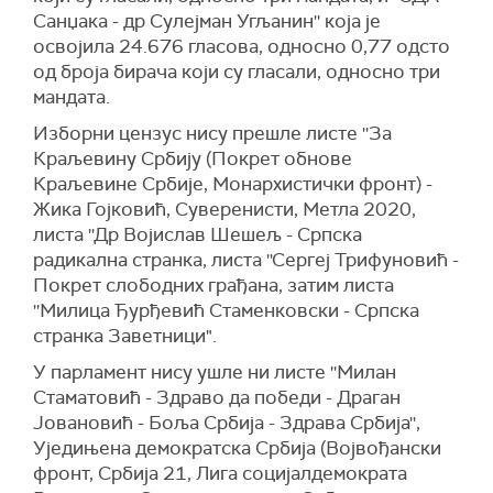
Санџака - др Сулејман Угљанин'' која је
освојила 24.676 гласова, односно 0,77 одсто
од броја бирача који су гласали, односно три
мандата.
Изборни цензус нису прешле листе ''За
Краљевину Србију (Покрет обнове
Краљевине Србије, Монархистички фронт) -
Жика Гојковић, Суверенисти, Метла 2020,
листа ''Др Војислав Шешељ - Српска
радикална странка, листа ''Сергеј Трифуновић -
Покрет слободних грађана, затим листа
''Милица Ђурђевић Стаменковски - Српска
странка Заветници".
У парламент нису ушле ни листе ''Милан
Стаматовић - Здраво да победи - Драган
Јовановић - Боља Србија - Здрава Србија'',
Уједињена демократска Србија (Војвођански
фронт, Србија 21, Лига социјалдемократа