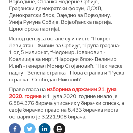
Војводине, Странка модерне Србије,
Грађански демократски форум, ДСХВ,
Демократски блок, Заједно за Војводину,
Унија Румуна Србије, Војвођанска партија,
Црногорска партија).
Испод цензуса остале су и листе ''Покрет
Левијатан - Живим за Србију'', ''Група грађана:
1 од 5 милиона'', ''Чедомир Јовановић -
Коалиција за мир'', ''Народни блок- Велимир
Илић - генерал Момир Стојановић, ''Нек маске
падну - Зелена странка - Нова странка и ''Руска
странка - Слободан Николић".
Право гласа на
изборима одржаним 21. јуна
2020. године
и 1. јула 2020. године имало је
6.584.376 бирача уписаних у бирачки списак, а
своје бирачко право на 8.433 бирачка места
остварило је 3.221.908 бирача.