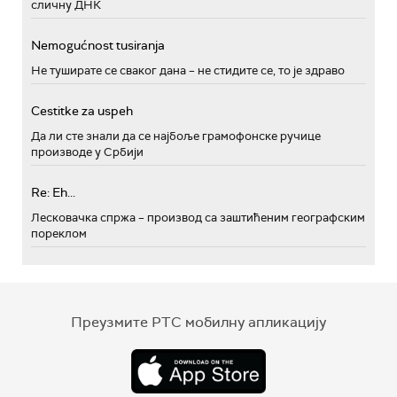
сличну ДНК
Nemogućnost tusiranja
Не туширате се сваког дана – не стидите се, то је здраво
Cestitke za uspeh
Да ли сте знали да се најбоље грамофонске ручице
производе у Србији
Re: Eh...
Лесковачка спржа – производ са заштићеним географским
пореклом
Преузмите РТС мобилну апликацију