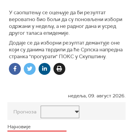
У саопштењу се оцењује да би резултат
вероватно био бољи да су поновљени избори
одржани у недељу, а не радног дана и усред
другог таласа епидемије.
Додаје се да изборни резултат демантује оне
који су данима тврдили да ће Српска напредна
странка "прогурати" ПОКС у Скупштину.
недеља, 09. август 2026.
Прогноза
Најновије