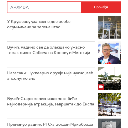
У Крушевцу ухапшене две особе
осумњичене за зеленаштво
Вучић: Радимо све да олакшамо ужасно
тежак живот Србима на Косову и Метохији
Нагасаки: Нуклеарно оружје није нужно, већ
апсолутно зло
Вучић: Стари железнички мост биће
најмодернија атракција, завршетак до Експа
Преминуо радник РТС-а Богдан Мркобрада