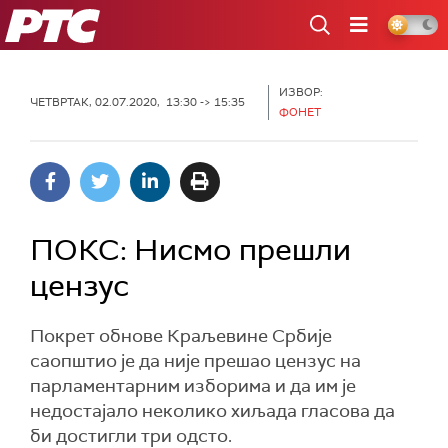
РТС
ИЗВОР:
ЧЕТВРТАК, 02.07.2020, 13:30 -> 15:35
ФОНЕТ
ПОКС: Нисмо прешли
цензус
Покрет обнове Краљевине Србије
саопштио је да није прешао цензус на
парламентарним изборима и да им је
недостајало неколико хиљада гласова да
би достигли три одсто.