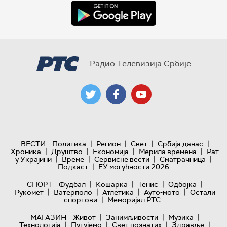
Радио Телевизија Србије
|
|
|
|
ВЕСТИ
Политика
Регион
Свет
Србија данас
|
|
|
|
Хроника
Друштво
Економија
Мерила времена
Рат
|
|
|
|
у Украјини
Време
Сервисне вести
Сматрачница
|
Подкаст
ЕУ могућности 2026
|
|
|
|
СПОРТ
Фудбал
Кошарка
Тенис
Одбојка
|
|
|
|
Рукомет
Ватерполо
Атлетика
Ауто-мото
Остали
|
спортови
Меморијал РТС
|
|
|
МАГАЗИН
Живот
Занимљивости
Музика
|
|
|
|
Технологијa
Путујемо
Свет познатих
Здравље