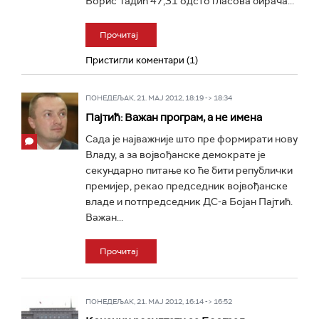
Борис Тадић 47,31 одсто гласова бирача...
Прочитај
Пристигли коментари (1)
ПОНЕДЕЉАК, 21. МАЈ 2012, 18:19 -> 18:34
Пајтић: Важан програм, а не имена
Сада је најважније што пре формирати нову
Владу, а за војвођанске демократе је
секундарно питање ко ће бити републички
премијер, рекао председник војвођанске
владе и потпредседник ДС-а Бојан Пајтић.
Важан...
Прочитај
ПОНЕДЕЉАК, 21. МАЈ 2012, 16:14 -> 16:52