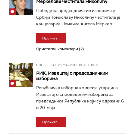
Меркелова честитала Николићу
Победу на председничким изборима у
Србији Томиславу Николићу честитала је
канцеларка Немачке Ангела Меркел...
Прочитај
Пристигли коментари (2)
ПОНЕДЕЉАК, 28. МАЈ 2012, 19:20 -> 19:39
РИК: Извештај о председничким
изборима
Републичка изборна комисија утврдила
Извештај о спроведеним изборима за
председника Републике који су одржани 6.
и 20. маја...
Прочитај