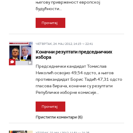
његову приврженост европској
будућности...
Прочитај
ЧЕТВРТАК, 24. МАЈ 2012, 14:15 -> 22:41
Коначни резултати председничких
избора
Председнички кандидат Томислав
Николић освојио 49,54 одсто, а његов
противкандидат Борис Тадић 47,31 одсто
гласова бирача, коначни су резултати
Републичке изборне комисије...
Прочитај
Пристигли коментари (6)
УТОРАК, 22. МАЈ 2012, 11:51 -> 21:25