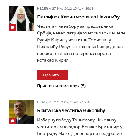
НЕДЕЉА, 27. МАЈ 2012, 15:41 -> 16:18
Патријарх Кирил честитао Николићу
Честитам на избору за председника
Србије, навео патријарх московски и целе
Русије Кирил у честитци Томиславу
Николићу. Резултат гласања био је доказ
високог степена поверења народа,
истакао Кирил...
Прочитај
Пристигли коментари (5)
ПЕТАК, 25. МАЈ 2012, 15:42 -> 16:56
Британска честитка Николићу
Изборну победу Томиславу Николићу
честитао амбасадор Велике Британије у
Београду Мајкл Девенпорт и поздравио