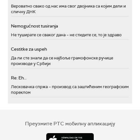
Вероватно свако од нас има свог двојника са којим дели и
сличну ДНК
Nemogućnost tusiranja
Не туширате се сваког дана – не стидите се, то је здраво
Cestitke za uspeh
Да ли сте знали да се најбоље грамофонске ручице
производе у Србији
Re: Eh...
Лесковачка спржа – производ са заштићеним географским
пореклом
Преузмите РТС мобилну апликацију