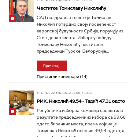
Честитке Томиславу Николићу
САД поздравља то што је Томислав
Николић потврдио своју посвећеност
европској будућности Србије, поручују из
Стејт департмента. Изборну победу
Томиславу Николићу честитали
председници Турске, Белорусије...
Прочитај
Пристигли коментари (14)
УТОРАК, 22. МАЈ 2012, 11:05 -> 13:32
РИК: Николић 49,54 - Тадић 47,31 одсто
Републичка изборна комисија саопштила
резултате председничких избора са 99,68
одсто бирачких места, према којима је
Томислав Николић освојио 49,54 одсто, а