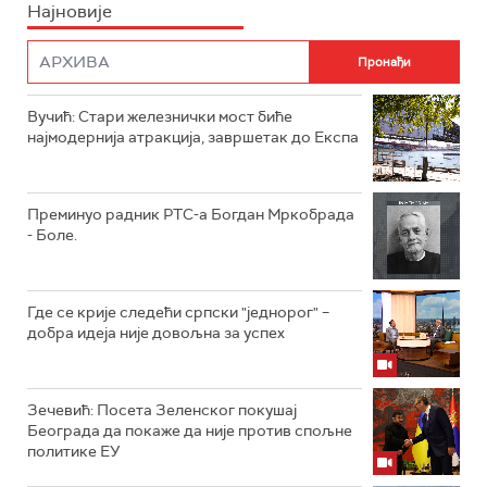
Најновије
Вучић: Стари железнички мост биће
најмодернија атракција, завршетак до Експа
Преминуо радник РТС-а Богдан Мркобрада
- Боле.
Где се крије следећи српски "једнорог" –
добра идеја није довољна за успех
Зечевић: Посета Зеленског покушај
Београда да покаже да није против спољне
политике ЕУ