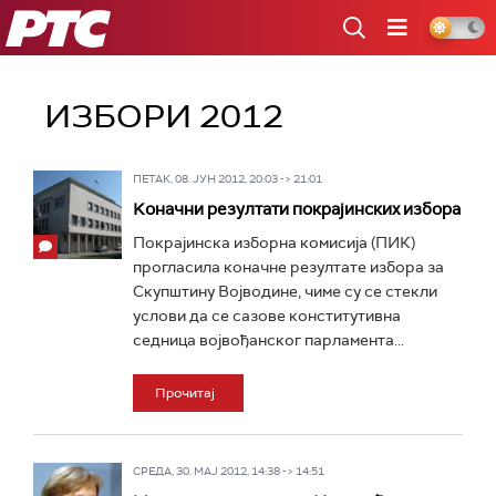
РТС
ИЗБОРИ 2012
ПЕТАК, 08. ЈУН 2012, 20:03 -> 21:01
Koначни резултати покрајинских избора
Покрајинска изборна комисија (ПИК)
прогласила коначне резултате избора за
Скупштину Војводине, чиме су се стекли
услови да се сазове конститутивна
седница војвођанског парламента...
Прочитај
СРЕДА, 30. МАЈ 2012, 14:38 -> 14:51