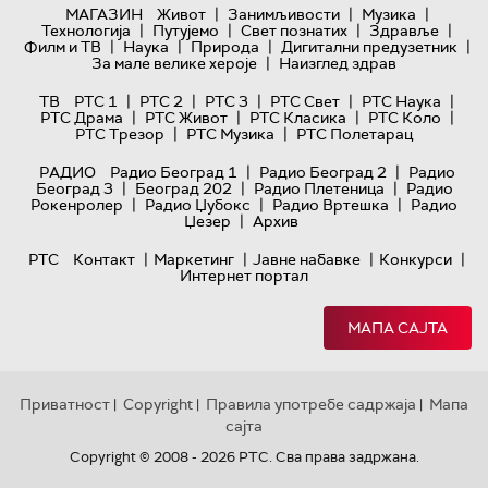
|
|
|
МАГАЗИН
Живот
Занимљивости
Музика
|
|
|
|
Технологијa
Путујемо
Свет познатих
Здравље
|
|
|
|
Филм и ТВ
Наука
Природа
Дигитални предузетник
|
За мале велике хероје
Наизглед здрав
|
|
|
|
|
ТВ
РТС 1
РТС 2
РТС 3
РТС Свет
РТС Наука
|
|
|
|
РТС Драма
РТС Живот
РТС Класика
РТС Коло
|
|
РТС Трезор
РТС Музика
РТС Полетарац
|
|
РАДИО
Радио Београд 1
Радио Београд 2
Радио
|
|
|
Београд 3
Београд 202
Радио Плетеница
Радио
|
|
|
Рокенролер
Радио Џубокс
Радио Вртешка
Радио
|
Џезер
Архив
|
|
|
|
РТС
Контакт
Маркетинг
Јавне набавке
Конкурси
Интернет портал
МАПА САЈТА
Приватност
Copyright
Правила употребе садржаја
Мапа
|
|
|
сајта
Copyright © 2008 - 2026 РТС. Сва права задржана.