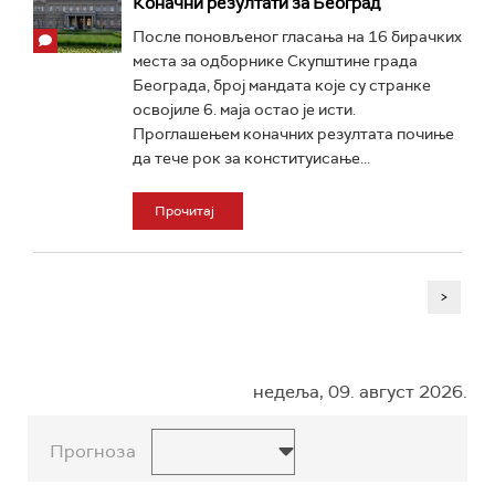
Коначни резултати за Београд
После поновљеног гласања на 16 бирачких
места за одборнике Скупштине града
Београда, број мандата које су странке
освојиле 6. маја остао је исти.
Проглашењем коначних резултата почиње
да тече рок за конституисање...
Прочитај
>
недеља, 09. август 2026.
Прогноза