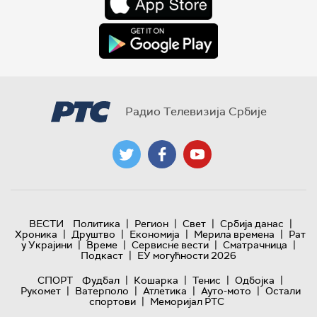
Радио Телевизија Србије
|
|
|
|
ВЕСТИ
Политика
Регион
Свет
Србија данас
|
|
|
|
Хроника
Друштво
Економија
Мерила времена
Рат
|
|
|
|
у Украјини
Време
Сервисне вести
Сматрачница
|
Подкаст
ЕУ могућности 2026
|
|
|
|
СПОРТ
Фудбал
Кошарка
Тенис
Одбојка
|
|
|
|
Рукомет
Ватерполо
Атлетика
Ауто-мото
Остали
|
спортови
Меморијал РТС