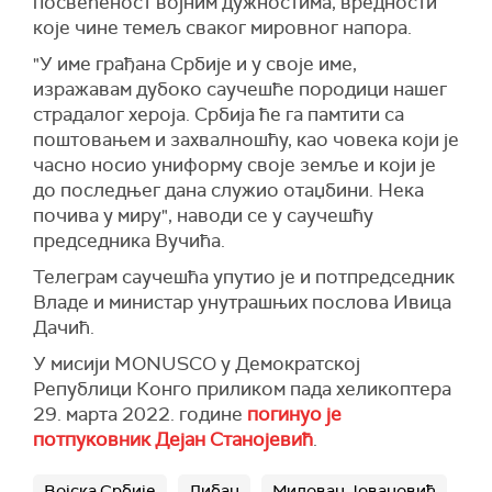
посвећеност војним дужностима, вредности
које чине темељ сваког мировног напора.
"У име грађана Србије и у своје име,
изражавам дубоко саучешће породици нашег
страдалог хероја. Србија ће га памтити са
поштовањем и захвалношћу, као човека који је
часно носио униформу своје земље и који је
до последњег дана служио отаџбини. Нека
почива у миру", наводи се у саучешћу
председника Вучића.
Телеграм саучешћа упутио је и потпредседник
Владе и министар унутрашњих послова Ивица
Дачић.
У мисији MONUSCO у Демократској
Републици Конго приликом пада хеликоптера
29. марта 2022. године
погинуо је
потпуковник Дејан Станојевић
.
Војска Србије
Либан
Милован Јовановић