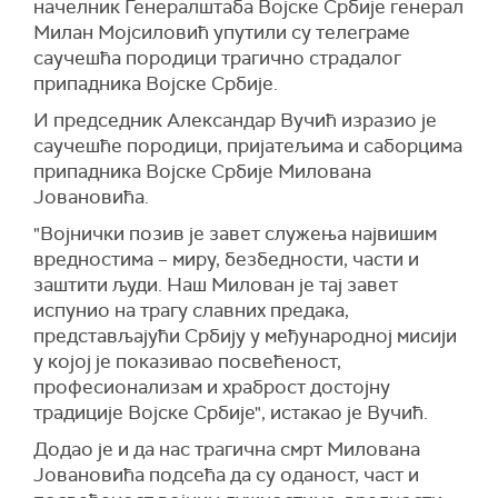
начелник Генералштаба Војске Србије генерал
Милан Мојсиловић упутили су телеграме
саучешћа породици трагично страдалог
припадника Војске Србије.
И председник Александар Вучић изразио је
саучешће породици, пријатељима и саборцима
припадника Војске Србије Милована
Јовановића.
"Војнички позив је завет служења највишим
вредностима – миру, безбедности, части и
заштити људи. Наш Милован је тај завет
испунио на трагу славних предака,
представљајући Србију у међународној мисији
у којој је показивао посвећеност,
професионализам и храброст достојну
традиције Војске Србије", истакао је Вучић.
Додао је и да нас трагична смрт Милована
Јовановића подсећа да су оданост, част и