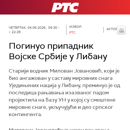
РТС
ИЗВОР:
ЧЕТВРТАК, 04.06.2026, 09:30 -
АУТОР:
> 22:28
РТС
Погинуо припадник
Војске Србије у Либану
Старији водник Милован Јовановић, који је
био ангажован у саставу мировних снага
Уједињених нација у Либану, преминуо је од
последица рањавања изазваног падом
пројектила на базу УН у којој су смештене
мировне снаге, укључујући и део српског
контингента.