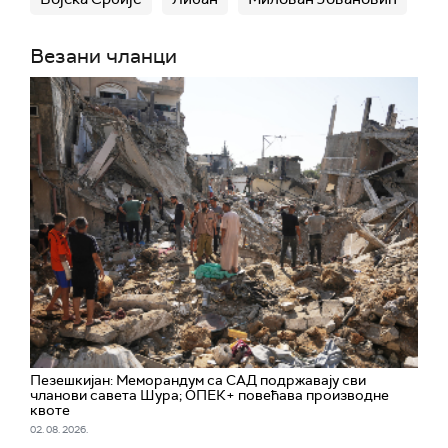
Везани чланци
Пезешкијан: Меморандум са САД подржавају сви
чланови савета Шура; ОПЕК+ повећава производне
квоте
02. 08. 2026.