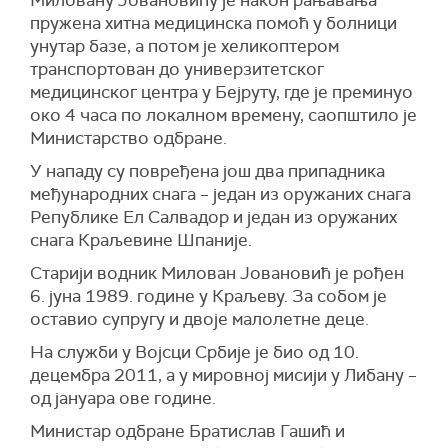
Миловану Јовановићу је након рањавања
пружена хитна медицинска помоћ у болници
унутар базе, а потом је хеликоптером
транспортован до универзитетског
медицинског центра у Бејруту, где је преминуо
око 4 часа по локалном времену, саопштило је
Министарство одбране.
У нападу су повређена још два припадника
међународних снага – један из оружаних снага
Републике Ел Салвадор и један из оружаних
снага Краљевине Шпаније.
Старији водник Милован Јовановић је рођен
6. јуна 1989. године у Краљеву. За собом је
оставио супругу и двоје малолетне деце.
На служби у Војсци Србије је био од 10.
децембра 2011, а у мировној мисији у Либану –
од јануара ове године.
Министар одбране Братислав Гашић и