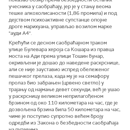
учесника у саобраћају, јер је у стању веома
тешке алкохолисаности (1,86 промила) и под
дејством психоактивне супстанце опојне
дроге марихуана, управљао возилом марке
"ауди А4".
Крећући се десном саобраћајном траком
улице Булевара хероја са Кошара из правца
моста на Ади према улици Тошин бунар,
окривљени је дошао до наведене раскрснице,
али се није зауставио испред обележеног
пешачког прелаза, када му је на семафору
пролаз био забрањен (црвено светло) у
трајању од најмање девет секунди, већ је ушао
у раскрсницу великом неприлагођеном
брзином од око 110 километара на час, где је
дозвољена брзина била 50 километара на час,
чиме је поступио супротно већем броју
одредби из Закона о безбедности саобраћаја
на путевима.