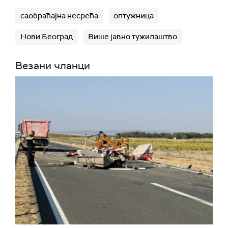
саобраћајна несрећа
оптужница
Нови Београд
Више јавно тужилаштво
Везани чланци