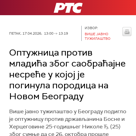
РТС
ИЗВОР:
ПЕТАК, 17.04.2026, 13:00 -> 13:19
ВИШЕ ЈАВНО
ТУЖИЛАШТВО
Оптужница против
младића због саобраћајне
несреће у којој је
погинула породица на
Новом Београду
Више јавно тужилаштво у Београду подигло
је оптужницу против држављанина Босне и
Херцеговине 25-годишњег Николе Ђ. (25)
због сумње да се 26. октобра прошле