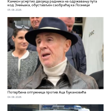
Камион усмртио двојицу радника на одржавању пута
код Змињака, обустављен саобраћај ка Лозници
05. 08. 2026.
Потврђена оптужница против Аца Ђукановића
04. 08. 2026.