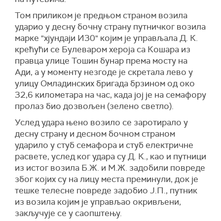
Том приликом је предњом страном возила
ударио у десну бочну страну путничког возила
марке "хјундаји И30" којим је управљала Д. К.
крећући се Булеваром хероја са Кошара из
правца улице Тошин бунар према мосту на
Ади, а у моменту незгоде је скретала лево у
улицу Омладинских бригада брзином од око
32,6 километара на час, када јој је на семафору
пролаз био дозвољен (зелено светло).
Услед удара њено возило се заротирало у
десну страну и десном бочном страном
ударило у стуб семафора и стуб електричне
расвете, услед ког удара су Д. К., као и путници
из истог возила Б.Ж. и М.Ж. задобили повреде
због којих су на лицу места преминули, док је
тешке телесне повреде задобио Ј.П., путник
из возила којим је управљао окривљени,
закључује се у саопштењу.