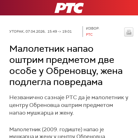
РТС
ИЗВОР:
УТОРАК, 07.04.2026, 15:49 -> 19:01
РТС
Малолетник напао
оштрим предметом две
особе у Обреновцу, жена
подлегла повредама
Незванично сазнаје РТС да је малолетник у
центру Обреновца оштрим предметом
напао мушкарца и жену.
Малолетник (2009. годиште) напао је
мушкарца и жену у центру Обреновца