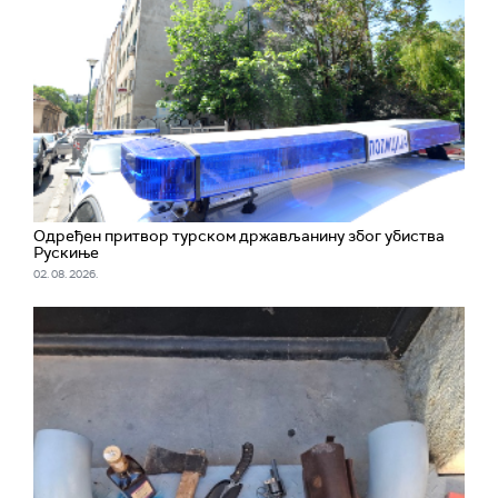
Одређен притвор турском држављанину због убиства
Рускиње
02. 08. 2026.