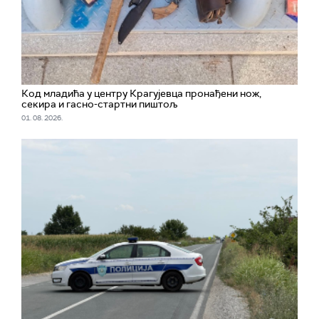
Код младића у центру Крагујевца пронађени нож,
секира и гасно-стартни пиштољ
01. 08. 2026.