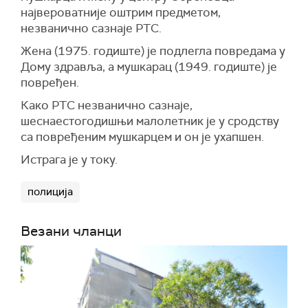
највероватније оштрим предметом,
незванично сазнаје РТС.
Жена (1975. годиште) је подлегла повредама у
Дому здравља, а мушкарац (1949. годиште) је
повређен.
Како РТС незванично сазнаје,
шеснаестогодишњи малолетник је у сродству
са повређеним мушкарцем и он је ухапшен.
Истрага је у току.
полиција
Везани чланци