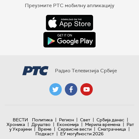
Преузмите РТС мобилну апликацију
Радио Телевизија Србије
|
|
|
|
ВЕСТИ
Политика
Регион
Свет
Србија данас
|
|
|
|
Хроника
Друштво
Економија
Мерила времена
Рат
|
|
|
|
у Украјини
Време
Сервисне вести
Сматрачница
|
Подкаст
ЕУ могућности 2026