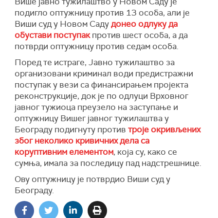
Више јавно тужилаштво у Новом Саду је
подигло оптужницу против 13 особа, али је
Виши суд у Новом Саду
донео одлуку да
обустави поступак
против шест особа, а да
потврди оптужницу против седам особа.
Поред те истраге, Јавно тужилаштво за
организовани криминал води предистражни
поступак у вези са финансирањем пројекта
реконструкције, док је по одлуци Врховног
јавног тужиоца преузело на заступање и
оптужницу Вишег јавног тужилаштва у
Београду подигнуту против
троје окривљених
због неколико кривичних дела са
коруптивним елементом
, која су, како се
сумња, имала за последицу пад надстрешнице.
Ову оптужницу је потврдио Виши суд у
Београду.