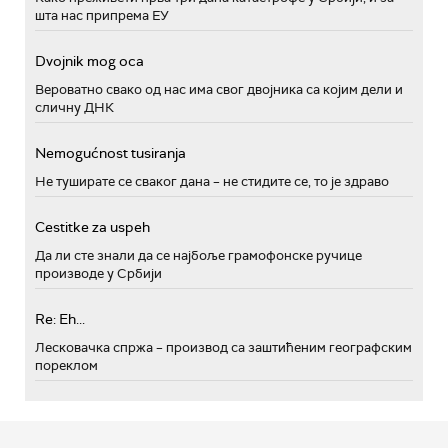
шта нас припрема ЕУ
Dvojnik mog oca
Вероватно свако од нас има свог двојника са којим дели и
сличну ДНК
Nemogućnost tusiranja
Не туширате се сваког дана – не стидите се, то је здраво
Cestitke za uspeh
Да ли сте знали да се најбоље грамофонске ручице
производе у Србији
Re: Eh...
Лесковачка спржа – производ са заштићеним географским
пореклом