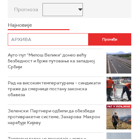
Прогноза
Најновије
Ауто-пут "Милош Велики" донео већу
безбедност и брже путовање ка западној
Србији
Рад на високим температурама – синдикати
траже да смернице постану законска
обавеза
Зеленски: Партнери одбили да обезбеде
противракетне системе; Захарова: Макрон
наређује Кијеву
Топлотни талас не посустаје – жива у