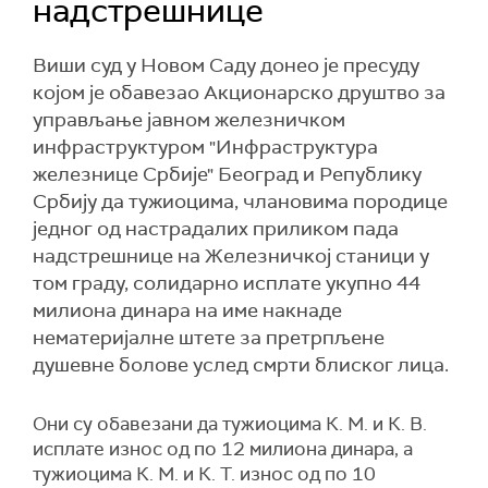
надстрешнице
Виши суд у Новом Саду донео је пресуду
којом је обавезао Акционарско друштво за
управљање јавном железничком
инфраструктуром "Инфраструктура
железнице Србије" Београд и Републику
Србију да тужиоцима, члановима породице
једног од настрадалих приликом пада
надстрешнице на Железничкој станици у
том граду, солидарно исплате укупно 44
милиона динара на име накнаде
нематеријалне штете за претрпљене
душевне болове услед смрти блиског лица.
Они су обавезани да тужиоцима К. М. и К. В.
исплате износ од по 12 милиона динара, а
тужиоцима К. М. и К. Т. износ од по 10