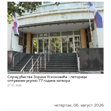
Случај убиства Зорана Ускоковића – петорици
оптужених укупно 77 година затвора
07. 07. 2026.
четвртак, 06. август 2026.