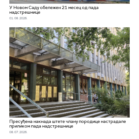
У Новом Саду обележен 21 месец од пада
надстрешнице
01. 08. 2026.
Пресуђена накнада штете члану породице настрадале
приликом пада надстрешнице
08. 07. 2026.