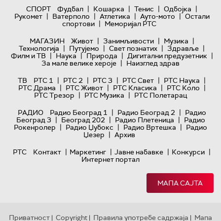
|
|
|
|
СПОРТ
Фудбал
Кошарка
Тенис
Одбојка
|
|
|
|
Рукомет
Ватерполо
Атлетика
Ауто-мото
Остали
|
спортови
Меморијал РТС
|
|
|
МАГАЗИН
Живот
Занимљивости
Музика
|
|
|
|
Технологијa
Путујемо
Свет познатих
Здравље
|
|
|
|
Филм и ТВ
Наука
Природа
Дигитални предузетник
|
За мале велике хероје
Наизглед здрав
|
|
|
|
|
ТВ
РТС 1
РТС 2
РТС 3
РТС Свет
РТС Наука
|
|
|
|
РТС Драма
РТС Живот
РТС Класика
РТС Коло
|
|
РТС Трезор
РТС Музика
РТС Полетарац
|
|
РАДИО
Радио Београд 1
Радио Београд 2
Радио
|
|
|
Београд 3
Београд 202
Радио Плетеница
Радио
|
|
|
Рокенролер
Радио Џубокс
Радио Вртешка
Радио
|
Џезер
Архив
|
|
|
|
РТС
Контакт
Маркетинг
Јавне набавке
Конкурси
Интернет портал
МАПА САЈТА
Приватност
Copyright
Правила употребе садржаја
Мапа
|
|
|