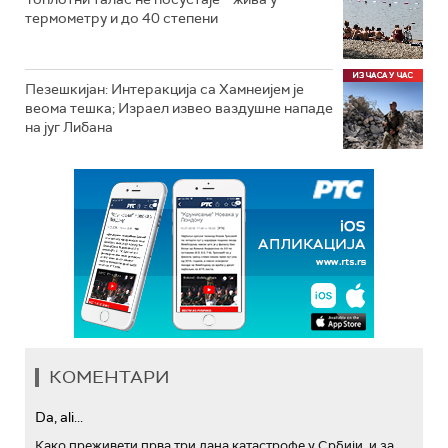
термометру и до 40 степени
Пезешкијан: Интеракција са Хамнеијем је
веома тешка; Израел извео ваздушне нападе
на југ Либана
КОМЕНТАРИ
Da, ali...
Како преживети прва три дана катастрофе у Србији, и за