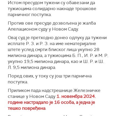
Истом пресудом тужени су обавезани да
тужиоцима солидарно накнаде трошкове
парничног поступка.
Против ове пресуде дозвољена је жалба
Апелационом суду у Новом Саду.
Овај суд је претходно донео одлуку да тужени
исплате Р. З. и Р. З. на име нематеријалне
штете услед смрти блиског лица укупно 28
милиона динара, а тужиоцима Б. П., И. Р. и М. Р.
укупно 19,5 милиона динара, као и Ш. Р. и Ш.
Л. 9,5 милиона динара.
Поред ових, у току су још три парнична
поступка.
Приликом пада надстрешнице Железничке
станице у Новом Саду
1. новембра 2024.
године
настрадало је 16 особа, а једна је
тешко повређена
.