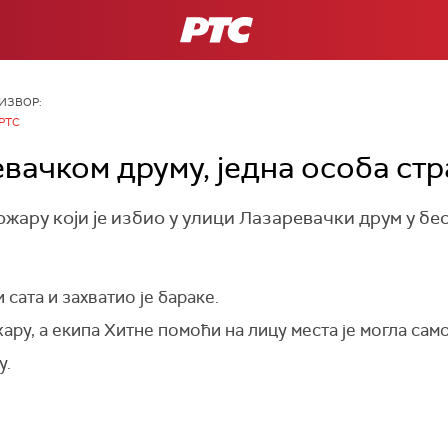
РТС
ИЗВОР:
РТС
вачком друму, једна особа ст
пожару који је избио у улици Лазаревачки друм у б
 сата и захватио је бараке.
ару, а екипа Хитне помоћи на лицу места је могла само
у.