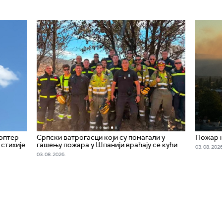
коптер
Српски ватрогасци који су помагали у
Пожар н
стихије
гашењу пожара у Шпанији враћају се кући
03. 08. 2026
03. 08. 2026.