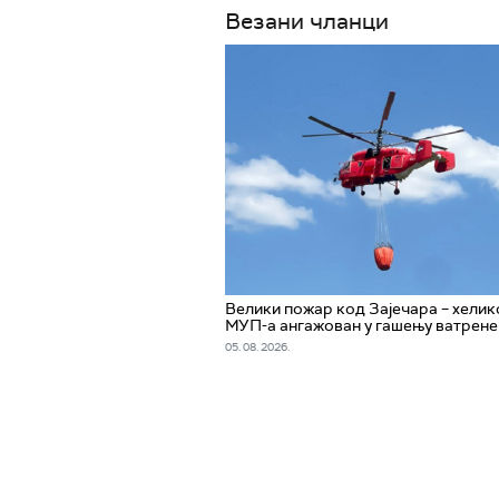
Везани чланци
Велики пожар код Зајечара – хели
МУП-а ангажован у гашењу ватрене 
05. 08. 2026.