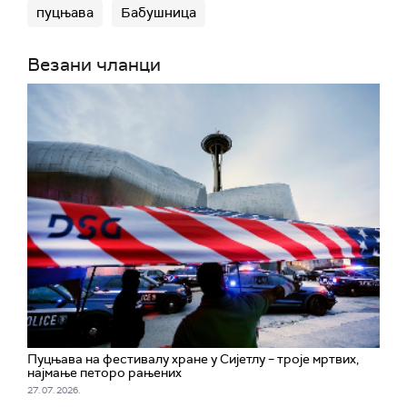
пуцњава
Бабушница
Везани чланци
Пуцњава на фестивалу хране у Сијетлу – троје мртвих,
најмање петоро рањених
27. 07. 2026.