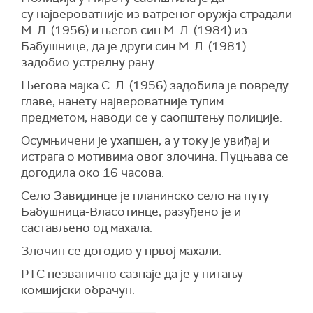
су највероватније из ватреног оружја страдали
М. Л. (1956) и његов син М. Л. (1984) из
Бабушнице, да је други син М. Л. (1981)
задобио устрелну рану.
Његова мајка С. Л. (1956) задобила је повреду
главе, нанету највероватније тупим
предметом, наводи се у саопштењу полиције.
Осумњичени је ухапшен, а у току је увиђај и
истрага о мотивима овог злочина. Пуцњава се
догодила око 16 часова.
Село Завидинце је планинско село на путу
Бабушница-Власотинце, разуђено је и
састављено од махала.
Злочин се догодио у првој махали.
РТС незванично сазнаје да је у питању
комшијски обрачун.