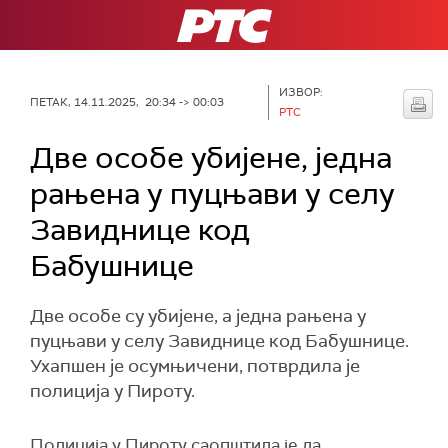
РТС
ИЗВОР:
ПЕТАК, 14.11.2025, 20:34 -> 00:03
РТС
Две особе убијене, jeдна
рањена у пуцњави у селу
Завиднице код
Бабушнице
Две особе су убијене, а једна рањена у
пуцњави у селу Завиднице код Бабушнице.
Ухапшен је осумњичени, потврдила је
полиција у Пироту.
Полиција у Пироту саопштила је да