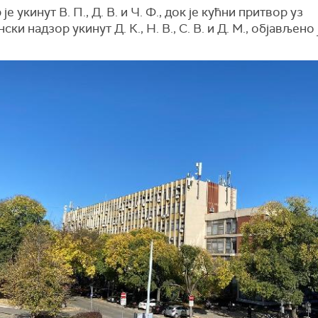
је укинут В. П., Д. В. и Ч. Ф., док је кућни притвор уз
ки надзор укинут Д. К., Н. В., С. В. и Д. М., објављено 