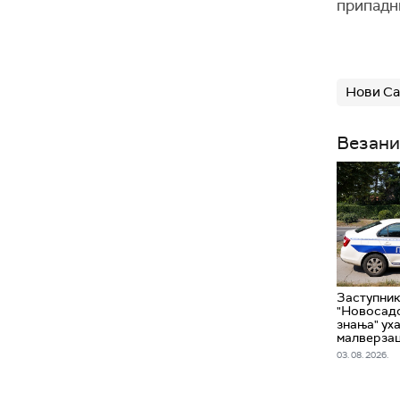
припадни
Нови С
Везани
Заступни
"Новосад
знања" ух
малверзац
03. 08. 2026.