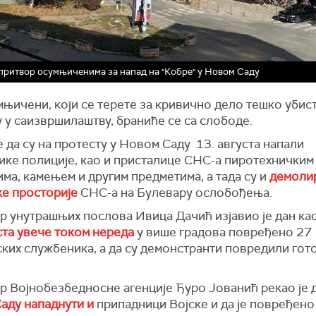
притвор осумњиченима за напад на "Кобре" у Новом Саду
њичени, који се терете за кривично дело тешко убис
 у саизвршилаштву, браниће се са слободе.
да су на протесту у Новом Саду 13. августа напали
ике полиције, као и присталице СНС-а пиротехничким
ма, камењем и другим предметима, а тада су и
демоли
ке просторије
СНС-а на Булевару ослобођења.
 унутрашњих послова Ивица Дачић изјавио је дан касн
ста увече током нереда
у више градова повређено 27
ких службеника, а да су демонстранти
повредили гот
р Војнобезбедносне агенције Ђуро Јованић рекао је д
аду нападнути и
припадници Војске и да је повређено