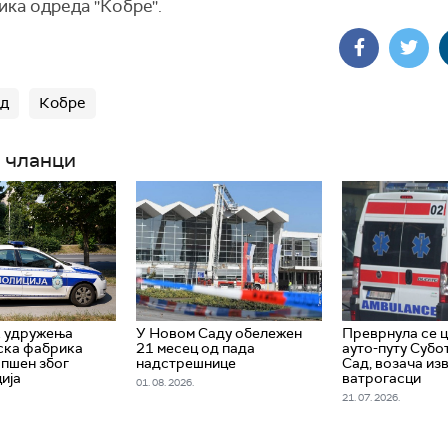
ка одреда ''Кобре''.
ад
Кобре
 чланци
к удружења
У Новом Саду обележен
Преврнула се ц
ска фабрика
21 месец од пада
ауто-путу Суб
апшен због
надстрешнице
Сад, возача из
ија
ватрогасци
01. 08. 2026.
21. 07. 2026.