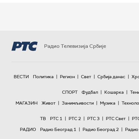
Радио Телевизија Србије
|
|
|
|
ВЕСТИ
Политика
Регион
Свет
Србија данас
Хр
|
|
СПОРТ
Фудбал
Кошарка
Тен
|
|
|
МАГАЗИН
Живот
Занимљивости
Музика
Техноло
|
|
|
|
ТВ
РТС 1
РТС 2
РТС 3
РТС Свет
РТ
|
|
РАДИО
Радио Београд 1
Радио Београд 2
Радио