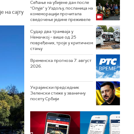
Сећање на убијене дан после
"Олује" у Уздољу, посланица на
је на сајту
комеморацији прочитала
сведочење једине преживеле
Судар два трамваја у
Немачкој – више од 25
повређених, троје у критичном
стању
Временска прогноза 7. август
2026.
Украјински председник
Зеленски стиже у званичну
посету Србији