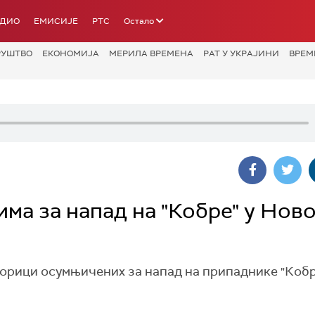
АДИО
ЕМИСИЈЕ
РТС
Остало
РУШТВО
ЕКОНОМИЈА
МЕРИЛА ВРЕМЕНА
РАТ У УКРАЈИНИ
ВРЕМ
ма за напад на "Кобре" у Нов
ворици осумњичених за напад на припаднике "Коб