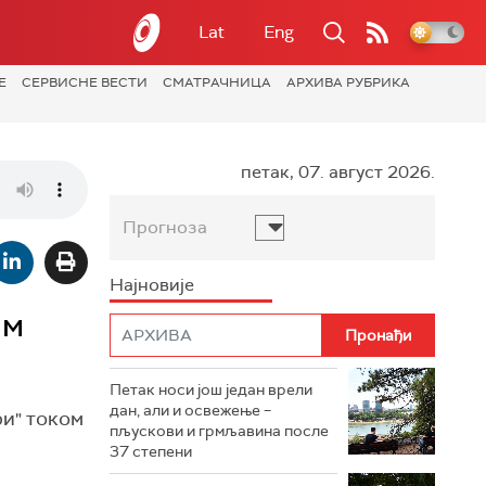
Lat
Eng
Е
СЕРВИСНЕ ВЕСТИ
СМАТРАЧНИЦА
АРХИВА РУБРИКА
петак, 07. август 2026.
Прогноза
Најновије
ом
Петак носи још један врели
дан, али и освежење –
ри" током
пљускови и грмљавина после
37 степени