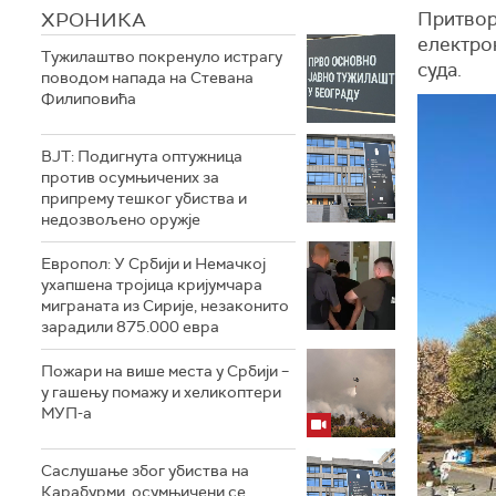
ХРОНИКА
Притвор 
електронс
Тужилаштво покренуло истрагу
суда.
поводом напада на Стевана
Филиповића
ВЈТ: Подигнута оптужница
против осумњичених за
припрему тешког убиства и
недозвољено оружје
Европол: У Србији и Немачкој
ухапшена тројица кријумчара
миграната из Сирије, незаконито
зарадили 875.000 евра
Пожари на више места у Србији –
у гашењу помажу и хеликоптери
МУП-а
Саслушање због убиства на
Карабурми, осумњичени се