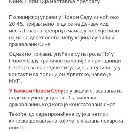
Кине. Полиција наставља претрагу.
Полицијској управи у Новом Саду, синоћ око
20.45, пријављено је да се на Дунаву код
места Плавна преврнуо чамац у којем је било
најмање десет особа, међу којима су били и
држављани Кине.
Одмах по пријави, упућене су патроле ПУ у
Новом Саду, граничне полиције и припадници
Сектора за ванредне ситуације, а ступили су у
контакт и са полицијом Хрватске, навео је
МУП.
У Бачком Новом Селу
је у акцији спасавања из
воде извучена једна особа, кинески
држављанин, код кога је констатована смрт.
Такође, до сада пронађена су још четири
кинеска држављана којима је указана лекарска
помоћ.