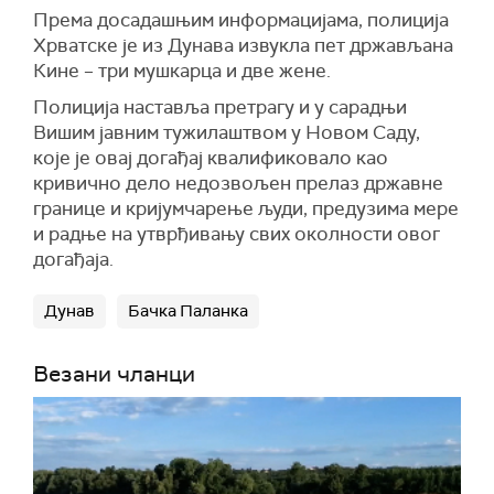
Према досадашњим информацијама, полиција
Хрватске је из Дунава извукла пет држављана
Кине – три мушкарца и две жене.
Полиција наставља претрагу и у сарадњи
Вишим јавним тужилаштвом у Новом Саду,
које је овај догађај квалификовало као
кривично дело недозвољен прелаз државне
границе и кријумчарење људи, предузима мере
и радње на утврђивању свих околности овог
догађаја.
Дунав
Бачка Паланка
Везани чланци