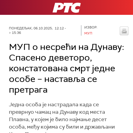
РТС
ИЗВОР:
ПОНЕДЕЉАК, 06.10.2025, 12:12 -
> 15:36
МУП
МУП о несрећи на Дунаву:
Спасено деветоро,
констатована смрт једне
особе – наставља се
претрага
Једна особа је настрадала када се
преврнуо чамац на Дунаву код места
Плавна, у којем је било најмање десет
особа, међу којима су били и држављани