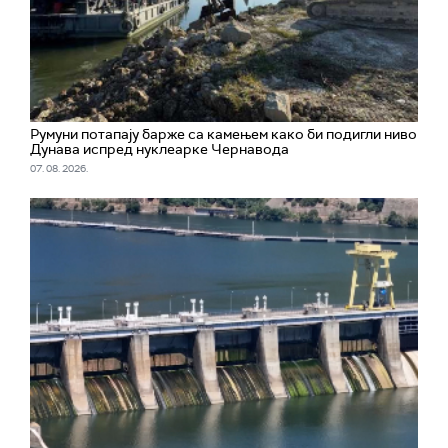
Румуни потапају барже са камењем како би подигли ниво
Дунава испред нуклеарке Чернавода
07. 08. 2026.