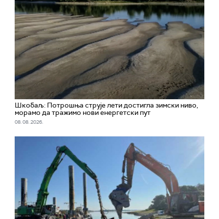
Шкобаљ: Потрошња струје лети достигла зимски ниво,
морамо да тражимо нови енергетски пут
08. 08. 2026.