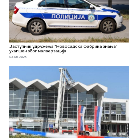
Заступник удружења "Новосадска фабрика знања"
ухапшен због малверзација
03. 08. 2026.