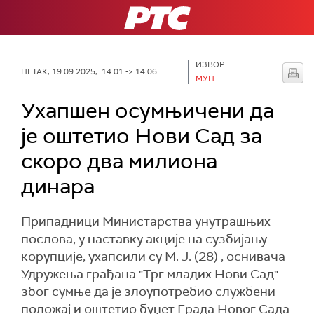
РТС
ИЗВОР:
ПЕТАК, 19.09.2025, 14:01 -> 14:06
МУП
Ухапшен осумњичени да
је оштетио Нови Сад за
скоро два милиона
динара
Припадници Министарства унутрашњих
послова, у наставку акције на сузбијању
корупције, ухапсили су М. Ј. (28) , оснивача
Удружења грађана "Трг младих Нови Сад"
због сумње да је злоупотребио службени
положај и оштетио буџет Града Новог Сада