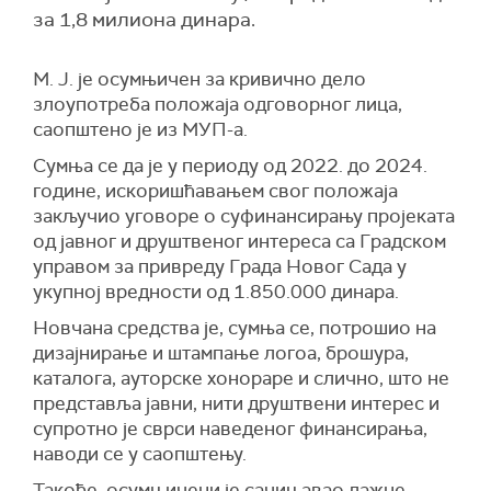
за 1,8 милиона динара.
М. Ј. је осумњичен за кривично дело
злоупотреба положаја одговорног лица,
саопштено је из МУП-а.
Сумња се да је у периоду од 2022. до 2024.
године, искоришћавањем свог положаја
закључио уговоре о суфинансирању пројеката
од јавног и друштвеног интереса са Градском
управом за привреду Града Новог Сада у
укупној вредности од 1.850.000 динара.
Новчана средства је, сумња се, потрошио на
дизајнирање и штампање логоа, брошура,
каталога, ауторске хонораре и слично, што не
представља јавни, нити друштвени интерес и
супротно је сврси наведеног финансирања,
наводи се у саопштењу.
Такође, осумњичени је сачињавао лажне