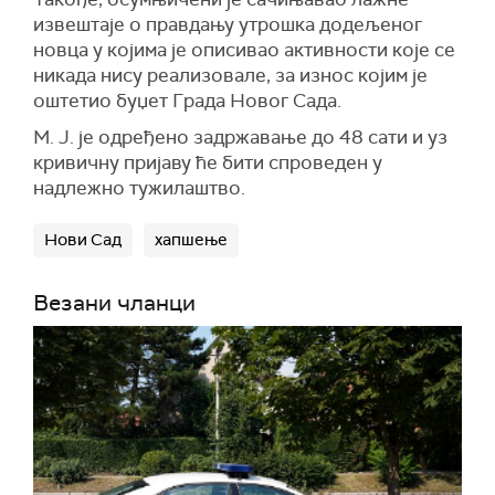
извештаје о правдању утрошка додељеног
новца у којима је описивао активности које се
никада нису реализовале, за износ којим је
оштетио буџет Града Новог Сада.
М. Ј. је одређено задржавање до 48 сати и уз
кривичну пријаву ће бити спроведен у
надлежно тужилаштво.
Нови Сад
хапшење
Везани чланци