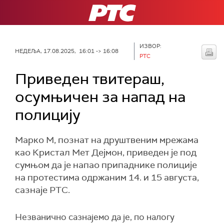
РТС
ИЗВОР:
НЕДЕЉА, 17.08.2025, 16:01 -> 16:08
РТС
Приведен твитераш,
осумњичен за напад на
полицију
Марко М, познат на друштвеним мрежама
као Кристал Мет Дејмон, приведен је под
сумњом да је напао припаднике полиције
на протестима одржаним 14. и 15 августа,
сазнаје РТС.
Незванично сазнајемо да је, по налогу