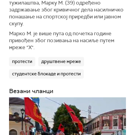
тужилаштва, Марку М. (39) одређено
задржавање због кривичног дела насилничко
понашање на спортској приредби или јавном
скупу.
Марко М. је више пута од почетка године
привођен због позивања на насиље путем
мреже "X".
протести
друштвене мреже
студентске блокаде и протести
Везани чланци