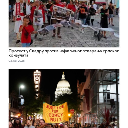
Протест у Скадру против најављеног отварања српског
конзулата
03. 08. 2026.