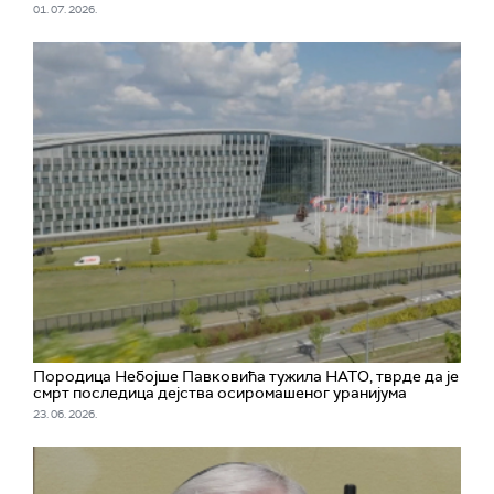
01. 07. 2026.
Породица Небојше Павковића тужила НАТО, тврде да је
смрт последица дејства осиромашеног уранијума
23. 06. 2026.