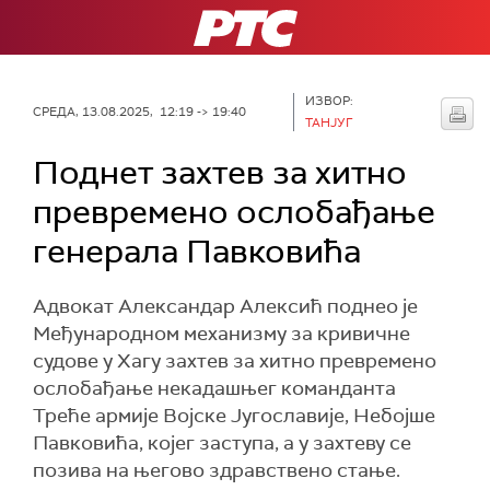
РТС
ИЗВОР:
СРЕДА, 13.08.2025, 12:19 -> 19:40
ТАНЈУГ
Поднет захтев за хитно
превремено ослобађање
генерала Павковића
Адвокат Александар Алексић поднео је
Међународном механизму за кривичне
судове у Хагу захтев за хитно превремено
ослобађање некадашњег команданта
Треће армије Војске Југославије, Небојше
Павковића, којег заступа, а у захтеву се
позива на његово здравствено стање.