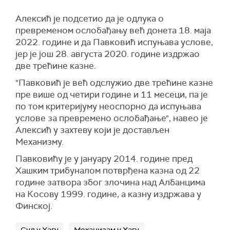
Алексић је подсетио да је одлука о
превременом ослобађању већ донета 18. маја
2022. године и да Павковић испуњава услове,
јер је још 28. августа 2020. године издржао
две трећине казне.
"Павковић је већ одслужио две трећине казне
пре више од четири године и 11 месеци, па је
по том критеријуму неоспорно да испуњава
услове за превремено ослобађање", навео је
Алексић у захтеву који је достављен
Механизму.
Павковићу је у јануару 2014. године пред
Хашким трибуналом потврђена казна од 22
године затвора због злочина над Албанцима
на Косову 1999. године, а казну издржава у
Финској.