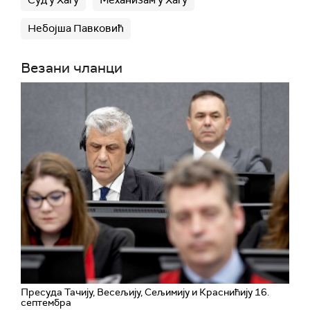
Суд у Хагу
Механизам у Хагу
Небојша Павковић
Везани чланци
Пресуда Тачију, Весељију, Сељимију и Краснићију 16.
септембра