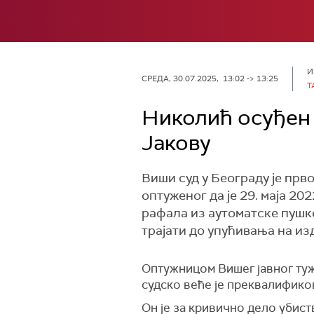
И
СРЕДА, 30.07.2025, 13:02 -> 13:25
Т
Николић осуђен 
Јакову
Виши суд у Београду је прв
оптуженог да је 29. маја 20
рафала из аутоматске пушке
трајати до упућивања на и
Оптужницом Вишег јавног туж
судско веће је преквалифико
Он је за кривично дело убист