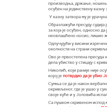
производња, држање, ношење и
осуђен на јединствену казну 
У казну затвора му је урачун
Образлажући пресуду судија 
за која је осуђен, односно да 
неовлашћено носио, лишио жи
Одлучујући у висини изречене 
околности на страни окривљ
Ово је првостепена пресуда н
дела убиство у стицају с кр
Николић, који раније није ос
којој је
потврдио да је убио 
Сумња се да је након вербал
окривљеног, где је ушао у су
своје куће и у Јоловића испа
Са пушком скривеном испод ма