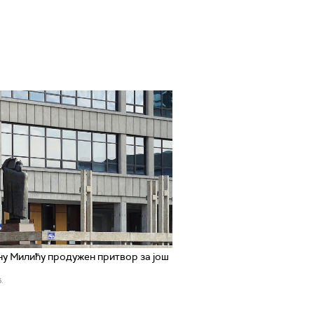
у Милићу продужен притвор за још
.