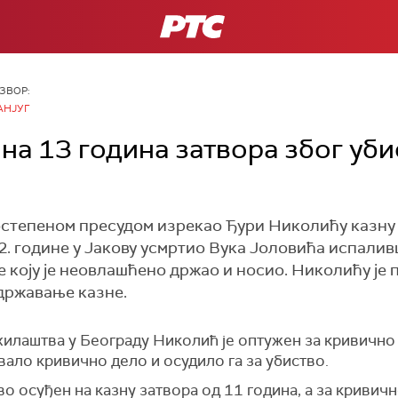
РТС
ЗВОР:
АНЈУГ
на 13 година затвора због уби
остепеном пресудом изрекао Ђури Николићу казну 
22. године у Јакову усмртио Вука Јоловића испалив
 коју је неовлашћено држао и носио. Николићу је
здржавање казне.
илаштва у Београду Николић је оптужен за кривично
вало кривично дело и осудило га за убиство.
во осуђен на казну затвора од 11 година, а за криви