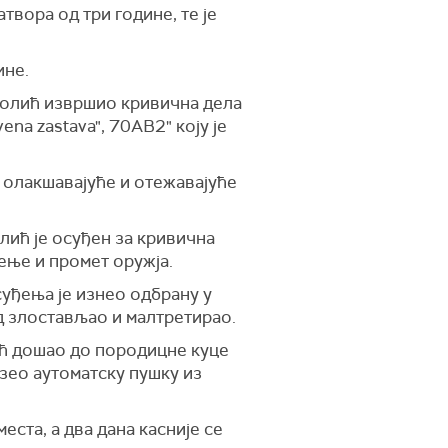
вора од три године, те је
ине.
иколић извршио кривична дела
ena zastava", 70AB2" коју је
ве олакшавајуће и отежавајуће
лић је осуђен за кривична
ење и промет оружја.
суђења је изнео одбрану у
зад злостављао и малтретирао.
ић дошао до породицне куце
узео аутоматску пушку из
еста, а два дана касније се