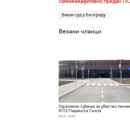
самоиницијативно предао ПС
Виши суд у Београду
Везани чланци
Одложено суђење за убиство пензи
КПЗ Падинска Скела
09. 07. 2026.