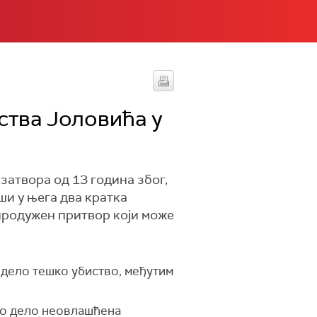
ства Јоловића у
затвора од 13 година због,
ши у њега два кратка
 продужен притвор који може
 дело тешко убиство, међутим
чно дело неовлашћена