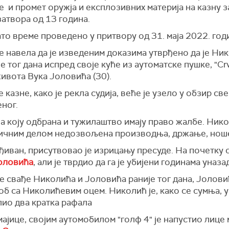
 промет оружја и експлозивних материја на казну зат
затвора од 13 година.
ато време проведено у притвору од 31. маја 2022. год
је навела да је изведеним доказима утврђено да је Н
је тог дана испред своје куће из аутоматске пушке, "Crv
вота Вука Јоловића (30).
казне, како је рекла судија, веће је узело у обзир с
еног.
а коју одбрана и тужилаштво имају право жалбе. Нико
ивичним делом недозвољена производња, држање, нош
уђиван, присутвовао је изрицању пресуде. На почетку 
Јоловића
, али је тврдио да га је убијени годинама уна
не свађе Николића и Јоловића раније тог дана, Јолов
коб са Николићевим оцем. Николић је, како се сумња, 
лио два кратка рафала
јице, својим аутомобилом "голф 4" је напустио лице м