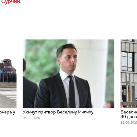
 Сурчин.
онера у
Укинут притвор Веселину Милићу
Веселин
30 дана
06. 07. 2026.
12. 06. 2026