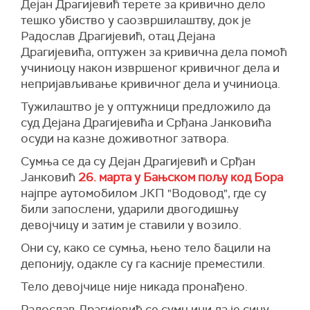
Дејан Драгијевић терете за кривично дело
тешко убиство у саозвршилаштву, док је
Радослав Драгијевић, отац Дејана
Драгијевића, оптужен за кривична дела помоћ
учиниоцу након извршеног кривичног дела и
непријављивање кривичног дела и учиниоца.
Тужилаштво је у оптужници предложило да
суд Дејана Драгијевића и Срђана Јанковића
осуди на казне доживотног затвора.
Сумња се да су Дејан Драгијевић и Срђан
Јанковић
26. марта у Бањском пољу код Бора
најпре аутомобилом ЈКП "Водовод", где су
били запослени, ударили двогодишњу
девојчицу и затим је ставили у возило.
Они су, како се сумња, њено тело бацили на
депонију, одакле су га касније преместили.
Тело девојчице није никада пронађено.
Радослав Драгијевић се сумњичи да је сину