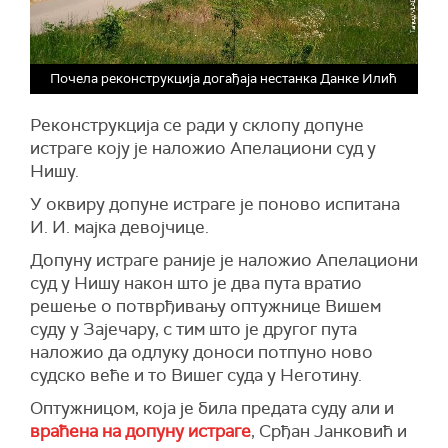
Почела реконструкција догађаја нестанка Данке Илић
Реконструкција се ради у склопу допуне
истраге коју је наложио Апелациони суд у
Нишу.
У оквиру допуне истраге је поново испитана
И. И. мајка девојчице.
Допуну истраге раније је наложио Апелациони
суд у Нишу након што је два пута вратио
решење о потврђивању оптужнице Вишем
суду у Зајечару, с тим што је другог пута
наложио да одлуку доноси потпуно ново
судско веће и то Вишег суда у Неготину.
Оптужницом, која је била предата суду али и
враћена на допуну истраге
, Срђан Јанковић и