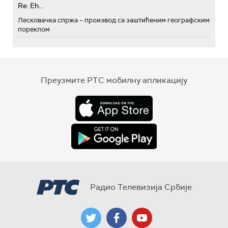
Re: Eh...
Лесковачка спржа – производ са заштићеним географским
пореклом
Преузмите РТС мобилну апликацију
Радио Телевизија Србије