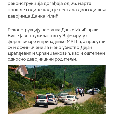
реконструкција догађаја од 26. марта
прошле године када је нестала двогодишња
девојчица Данка Илић.
Реконструкцију нестанка Данке Илић врши
Више јавно тужилаштво у Зајечару, уз
форензичаре и припаднике МУП-а, а присутни
су и осумњичени за њено убиство Дејан
Драгијевић и Срђан Јанковић, као и оштећени
односно девојчицини родитељи.