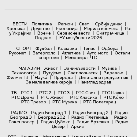
|
|
|
|
ВЕСТИ
Политика
Регион
Свет
Србија данас
|
|
|
|
Хроника
Друштво
Економија
Мерила времена
Рат
|
|
|
|
у Украјини
Време
Сервисне вести
Сматрачница
|
Подкаст
ЕУ могућности 2026
|
|
|
|
СПОРТ
Фудбал
Кошарка
Тенис
Одбојка
|
|
|
|
Рукомет
Ватерполо
Атлетика
Ауто-мото
Остали
|
спортови
Меморијал РТС
|
|
|
МАГАЗИН
Живот
Занимљивости
Музика
|
|
|
|
Технологијa
Путујемо
Свет познатих
Здравље
|
|
|
|
Филм и ТВ
Наука
Природа
Дигитални предузетник
|
За мале велике хероје
Наизглед здрав
|
|
|
|
|
ТВ
РТС 1
РТС 2
РТС 3
РТС Свет
РТС Наука
|
|
|
|
РТС Драма
РТС Живот
РТС Класика
РТС Коло
|
|
РТС Трезор
РТС Музика
РТС Полетарац
|
|
РАДИО
Радио Београд 1
Радио Београд 2
Радио
|
|
|
Београд 3
Београд 202
Радио Плетеница
Радио
|
|
|
Рокенролер
Радио Џубокс
Радио Вртешка
Радио
|
Џезер
Архив
|
|
|
|
РТС
Контакт
Маркетинг
Јавне набавке
Конкурси