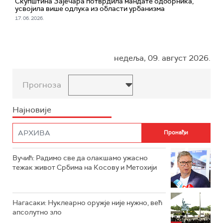
Скупштина Зајечара потврдила мандате одборника,
усвојила више одлука из области урбанизма
17. 06. 2026.
недеља, 09. август 2026.
Прогноза
Најновије
Вучић: Радимо све да олакшамо ужасно
тежак живот Србима на Косову и Метохији
Нагасаки: Нуклеарно оружје није нужно, већ
апсолутно зло