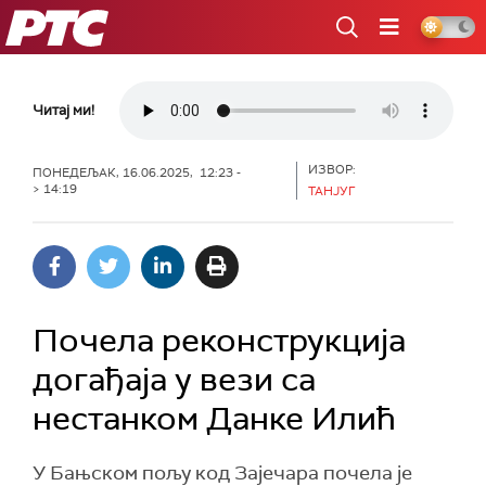
РТС
Читај ми!
ИЗВОР:
ПОНЕДЕЉАК, 16.06.2025, 12:23 -
> 14:19
ТАНЈУГ
Почела реконструкција
догађаја у вези са
нестанком Данке Илић
У Бањском пољу код Зајечара почела je