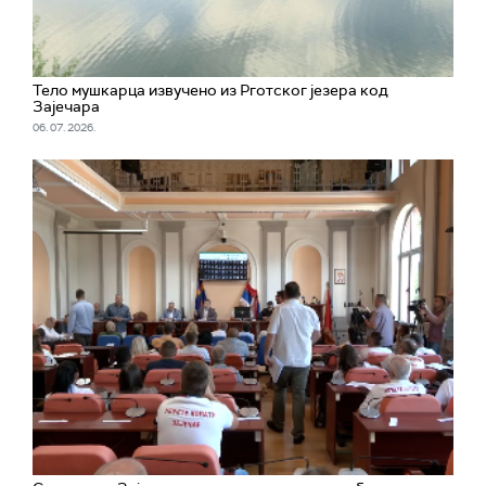
Тело мушкарца извучено из Рготског језера код
Зајечара
06. 07. 2026.