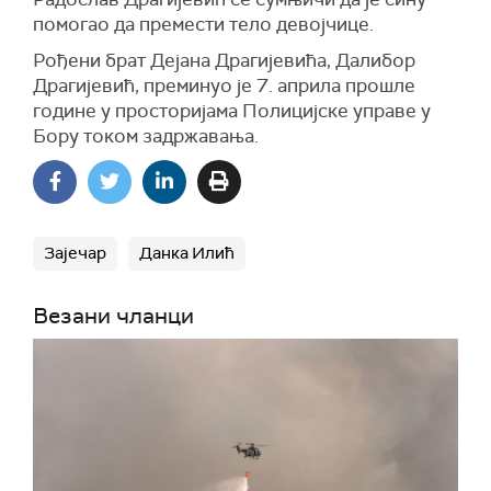
помогао да премести тело девојчице.
Рођени брат Дејана Драгијевића, Далибор
Драгијевић, преминуо је 7. априла прошле
године у просторијама Полицијске управе у
Бору током задржавања.
Зајечар
Данка Илић
Везани чланци