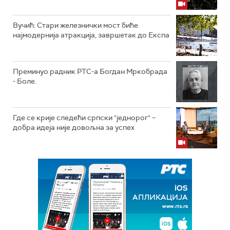
Вучић: Стари железнички мост биће
најмодернија атракција, завршетак до Експа
Преминуо радник РТС-а Богдан Мркобрада
- Боле.
Где се крије следећи српски "једнорог" –
добра идеја није довољна за успех