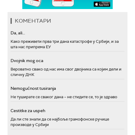
КОМЕНТАРИ
Da, ali...
Како преживети прва три дана катастрофе у Србији, и за
шта нас припрема ЕУ
Dvojnik mog oca
Вероватно свако од нас има свог двојника са којим дели и
сличну ДНК
Nemogućnost tusiranja
Не туширате се сваког дана – не стидите се, то је здраво
Cestitke za uspeh
Да ли сте знали да се најбоље грамофонске ручице
производе у Србији