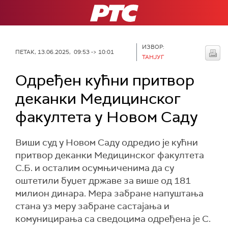
РТС
ИЗВОР:
ПЕТАК, 13.06.2025, 09:53 -> 10:01
ТАНЈУГ
Одређен кућни притвор
деканки Медицинског
факултета у Новом Саду
Виши суд у Новом Саду одредио је кућни
притвор деканки Медицинског факултета
С.Б. и осталим осумњиченима да су
оштетили буџет државе за више од 181
милион динара. Мера забране напуштања
стана уз меру забране састајања и
комуницирања са сведоцима одређена је С.