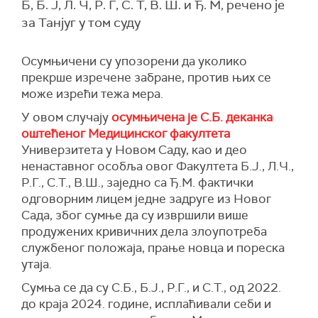
Б, Б. Ј, Л. Ч, Р. Г, С. Т, В. Ш. и Ђ. М, речено је
за Танјуг у том суду
Осумњичени су упозорени да уколико
прекрше изречене забране, против њих се
може изрећи тежа мера.
У овом случају
осумњичена је С.Б. деканка
оштећеног Медицинског факултета
Универзитета у Новом Саду, као и део
ненаставног особља овог Факултета Б.Ј., Л.Ч.,
Р.Г., С.Т., В.Ш., заједно са Ђ.М. фактички
одговорним лицем једне задруге из Новог
Сада, због сумње да су извршили више
продужених кривичних дела злоупотреба
службеног положаја, прање новца и пореска
утаја.
Сумња се да су С.Б., Б.Ј., Р.Г., и С.Т., од 2022.
до краја 2024. године, исплаћивали себи и