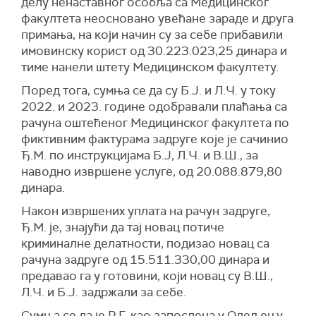
делу ненаставног особља са Медицинског
факултета неосновано увећане зараде и друга
примања, на који начин су за себе прибавили
имовинску корист од 30.223.023,25 динара и
тиме нанели штету Медицинском факултету.
Поред тога, сумња се да су Б.Ј. и Л.Ч. у току
2022. и 2023. године одобравали плаћања са
рачуна оштећеног Медицинског факултета по
фиктивним фактурама задруге које је сачинио
Ђ.М. по инструкцијама Б.Ј, Л.Ч. и В.Ш., за
наводно извршене услуге, од 20.088.879,80
динара.
Након извршених уплата на рачун задруге,
Ђ.М. је, знајући да тај новац потиче
криминалне делатности, подизао новац са
рачуна задруге од 15.511.330,00 динара и
предавао га у готовини, који новац су В.Ш.,
Л.Ч. и Б.Ј. задржали за себе.
Сумња се да је Р.Г. као запослена у Одељењу