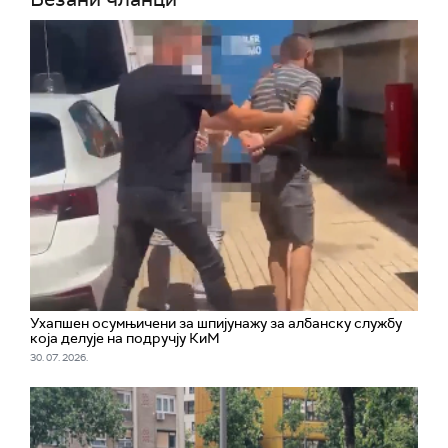
Ухапшен осумњичени за шпијунажу за албанску службу
која делује на подручју КиМ
30. 07. 2026.