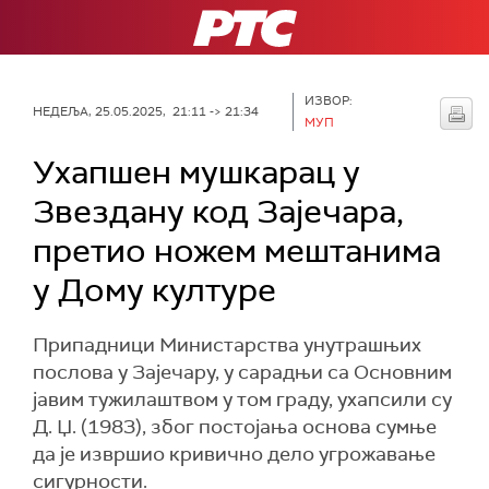
РТС
ИЗВОР:
НЕДЕЉА, 25.05.2025, 21:11 -> 21:34
МУП
Ухапшен мушкарац у
Звездану код Зајечара,
претио ножем мештанима
у Дому културе
Припадници Министарства унутрашњих
послова у Зајечару, у сарадњи са Основним
јавим тужилаштвом у том граду, ухапсили су
Д. Џ. (1983), због постојања основа сумње
да је извршио кривично дело угрожавање
сигурности.