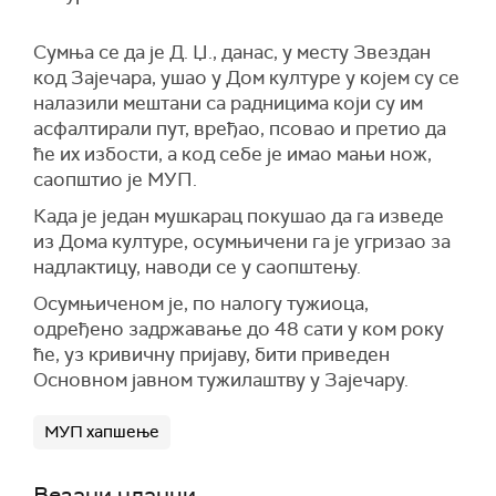
Сумња се да је Д. Џ., данас, у месту Звездан
код Зајечара, ушао у Дом културе у којем су се
налазили мештани са радницима који су им
асфалтирали пут, вређао, псовао и претио да
ће их избости, а код себе је имао мањи нож,
саопштио је МУП.
Када је један мушкарац покушао да га изведе
из Дома културе, осумњичени га је угризао за
надлактицу, наводи се у саопштењу.
Осумњиченом је, по налогу тужиоца,
одређено задржавање до 48 сати у ком року
ће, уз кривичну пријаву, бити приведен
Основном јавном тужилаштву у Зајечару.
МУП хапшење
Везани чланци