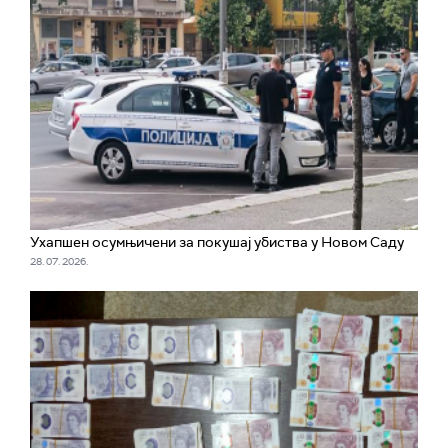
Ухапшен осумњичени за покушај убиства у Новом Саду
28. 07. 2026.