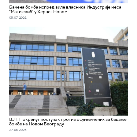
Бачена бомба испред виле власника Индустрије меса
"Матијевић” у Херцег Новом
05. 07. 2026.
ВЈТ: Покренут поступак против осумњичених за бацање
бомбе на Новом Београду
27. 06. 2026.