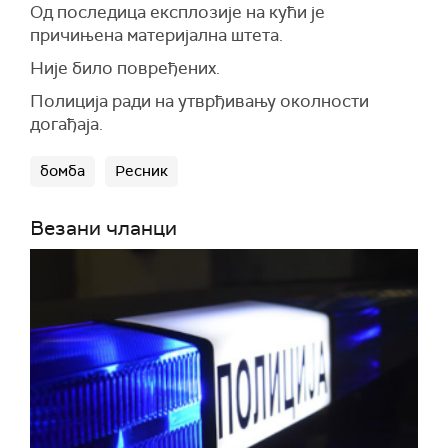
Од последица експлозије на кући је
причињена материјална штета.
Није било повређених.
Полиција ради на утврђивању околности
догађаја.
бомба
Ресник
Везани чланци