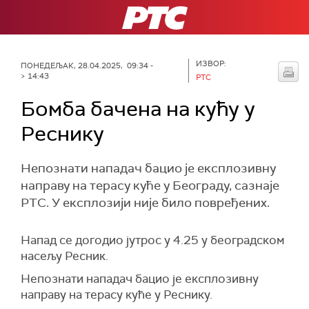
РТС
ИЗВОР:
ПОНЕДЕЉАК, 28.04.2025, 09:34 -
> 14:43
РТС
Бомба бачена на кућу у
Реснику
Непознати нападач бацио је експлозивну
направу на терасу куће у Београду, сазнаје
РТС. У експлозији није било повређених.
Напад се догодио јутрос у 4.25 у београдском
насељу Ресник.
Непознати нападач бацио је експлозивну
направу на терасу куће у Реснику.