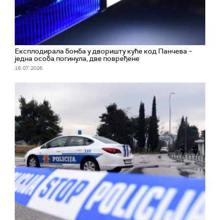
Експлодирала бомба у дворишту куће код Панчева –
једна особа погинула, две повређене
18. 07. 2026.