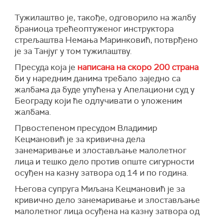
Тужилаштво је, такође, одговорило на жалбу
браниоца трећеоптуженог инструктора
стрељаштва Немања Маринковић, потврђено
је за Танјуг у том тужилаштву.
Пресуда која је
написана на скоро 200 страна
би у наредним данима требало заједно са
жалбама да буде упућена у Апелациони суд у
Београду који ће одлучивати о уложеним
жалбама.
Првостепеном пресудом Владимир
Кецмановић је за кривична дела
занемаривање и злостављање малолетног
лица и тешко дело против опште сигурности
осуђен на казну затвора од 14 и по година.
Његова супруга Миљана Кецмановић је за
кривично дело занемаривање и злостављање
малолетног лица осуђена на казну затвора од