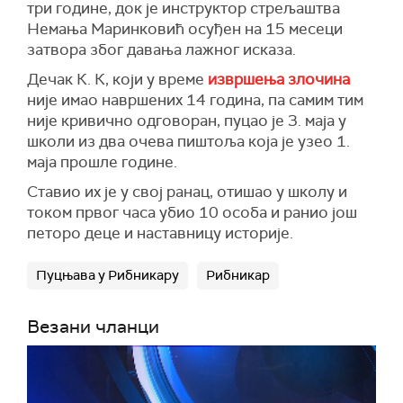
три године, док је инструктор стрељаштва
Немања Маринковић осуђен на 15 месеци
затвора због давања лажног исказа.
Дечак К. К, који у време
извршења злочина
није имао навршених 14 година, па самим тим
није кривично одговоран, пуцао је 3. маја у
школи из два очева пиштоља која је узео 1.
маја прошле године.
Ставио их је у свој ранац, отишао у школу и
током првог часа убио 10 особа и ранио још
петоро деце и наставницу историје.
Пуцњава у Рибникару
Рибникар
Везани чланци