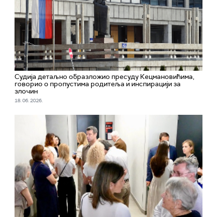
Судија детаљно образложио пресуду Кецмановићима,
говорио о пропустима родитеља и инспирацији за
злочин
18. 06. 2026.