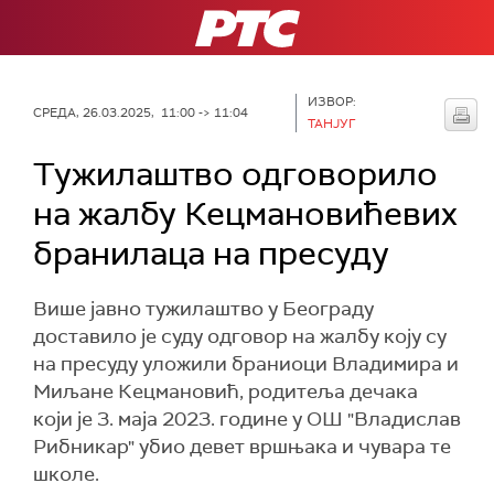
РТС
ИЗВОР:
СРЕДА, 26.03.2025, 11:00 -> 11:04
ТАНЈУГ
Тужилаштво одговорило
на жалбу Кецмановићевих
бранилаца на пресуду
Више јавно тужилаштво у Београду
доставило је суду одговор на жалбу коју су
на пресуду уложили браниоци Владимира и
Миљане Кецмановић, родитеља дечака
који је 3. маја 2023. године у ОШ "Владислав
Рибникар" убио девет вршњака и чувара те
школе.