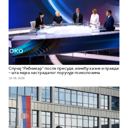
Случај "Рибникар" после пресуде, између казне и правде
– шта мајка настрадалог поручује психолозима
18. 06. 2026.