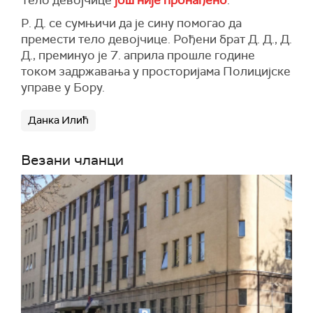
Тело девојчице
још није пронађено
.
Р. Д. се сумњичи да је сину помогао да
премести тело девојчице. Рођени брат Д. Д., Д.
Д., преминуо је 7. априла прошле године
током задржавања у просторијама Полицијске
управе у Бору.
Данка Илић
Везани чланци