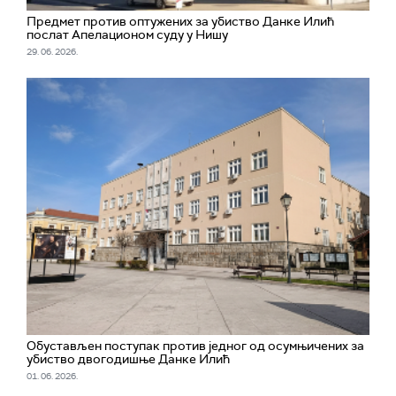
Предмет против оптужених за убиство Данке Илић
послат Апелационом суду у Нишу
29. 06. 2026.
Обустављен поступак против једног од осумњичених за
убиство двогодишње Данке Илић
01. 06. 2026.