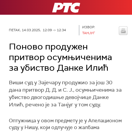
РТС
ИЗВОР:
ПЕТАК, 14.03.2025, 12:09 -> 12:34
ТАНЈУГ
Поново продужен
притвор осумњиченима
за убиство Данке Илић
Виши суд у Зајечару продужио за још 30
дана притвор Д. Д. и С. Ј., осумњиченима за
убиство двогодишње девојчице Данке
Илић, речено је за Танјуг у том суду.
Оптужница у овом предмету је у Апелационом
суду у Нишу, који одлучује о жалбама