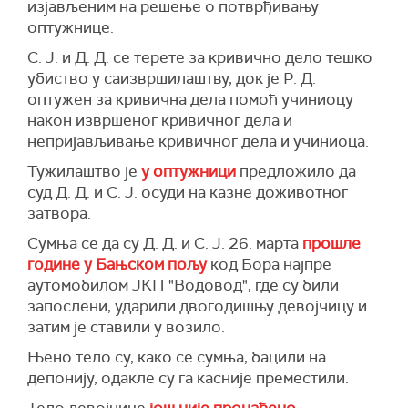
изјављеним на решење о потврђивању
оптужнице.
С. Ј. и Д. Д. се терете за кривично дело тешко
убиство у саизвршилаштву, док је Р. Д.
оптужен за кривична дела помоћ учиниоцу
након извршеног кривичног дела и
непријављивање кривичног дела и учиниоца.
Тужилаштво је
у оптужници
предложило да
суд Д. Д. и С. Ј. осуди на казне доживотног
затвора.
Сумња се да су Д. Д. и С. Ј. 26. марта
прошле
године у Бањском пољу
код Бора најпре
аутомобилом ЈКП "Водовод", где су били
запослени, ударили двогодишњу девојчицу и
затим је ставили у возило.
Њено тело су, како се сумња, бацили на
депонију, одакле су га касније преместили.