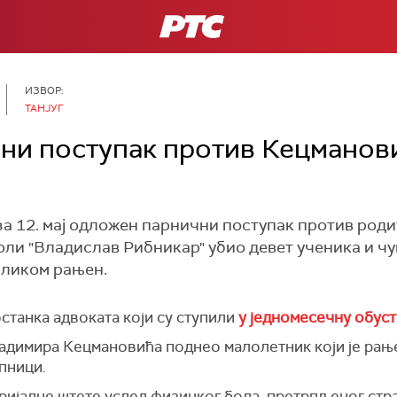
РТС
ИЗВОР:
ТАНЈУГ
и поступак против Кецманови
за 12. мај одложен парнични поступак против родит
оли "Владислав Рибникар" убио девет ученика и чу
риликом рањен.
станка адвоката који су ступили
у једномесечну обуст
адимира Кецмановића поднео малолетник који је рање
тупници.
еријалне штете услед физичког бола, претрпљеног стр