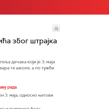
ћа због штрајка
еља дечака који је 3. маја
вара те школе, а по тужби
аву рада
.
н 3. маја, односно његови
аха и психичког бола.