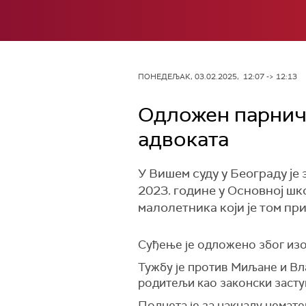
ПОНЕДЕЉАК, 03.02.2025, 12:07 -> 12:13
Одложен парничн
адвоката
У Вишем суду у Београду је 
2023. године у Основној шк
малолетника који је том п
Суђење је одложено због изо
Тужбу је против Миљане и Вл
родитељи као законски зас
Поднета је за накнаду немат