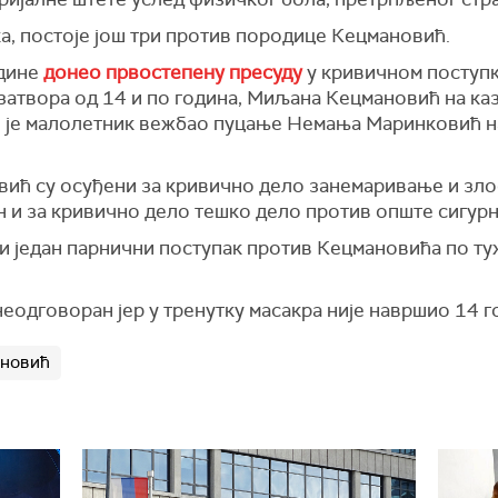
а, постоје још три против породице Кецмановић.
одине
донео првостепену пресуду
у кривичном поступк
затвора од 14 и по година, Миљана Кецмановић на каз
ој је малолетник вежбао пуцање Немања Маринковић н
ћ су осуђени за кривично дело занемаривање и злос
и за кривично дело тешко дело против опште сигурн
 и један парнични поступак против Кецмановића по т
неодговоран јер у тренутку масакра није навршио 14 г
новић