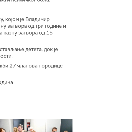
у, којом је Владимир
ну затвора од три године и
а казну затвора од 15
тављање детета, док је
ости.
ужби 27 чланова породице
одина.