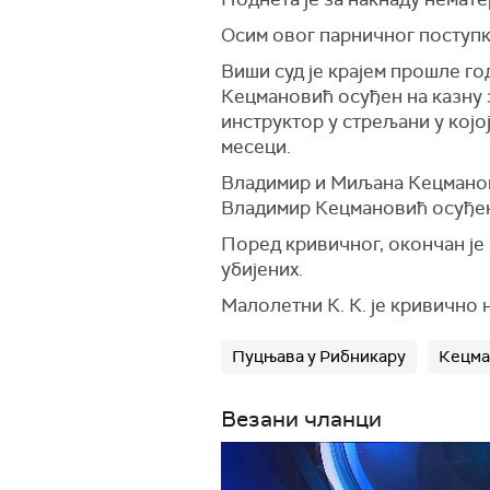
Осим овог парничног поступк
Виши суд је крајем прошле г
Кецмановић осуђен на казну 
инструктор у стрељани у кој
месеци.
Владимир и Миљана Кецманови
Владимир Кецмановић осуђен 
Поред кривичног, окончан је
убијених.
Малолетни К. К. је кривично 
Пуцњава у Рибникару
Кецма
Везани чланци