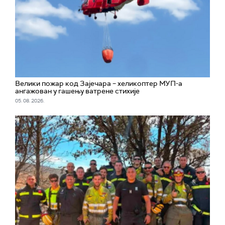
Велики пожар код Зајечара – хеликоптер МУП-а
ангажован у гашењу ватрене стихије
05. 08. 2026.