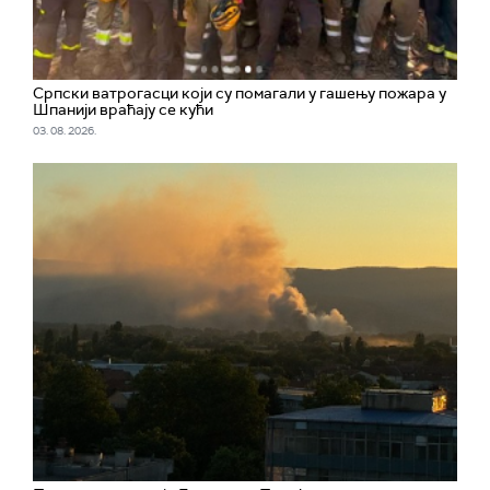
Српски ватрогасци који су помагали у гашењу пожара у
Шпанији враћају се кући
03. 08. 2026.