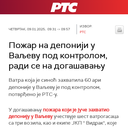
РТС
ИЗВОР:
ЧЕТВРТАК, 09.01.2025, 09:31 -> 09:57
РТС
Пожар на депонији у
Ваљеву под контролом,
ради се на догашавању
Ватра која је синоћ захватила 60 ари
депоније у Ваљеву је под контролом,
потврђено је РТС-у.
У догашавању
пожара који је јуче захватио
депонију у Ваљеву
учествује шест ватрогасаца
са три возила, као и екипе ЈКП " Видрак", које