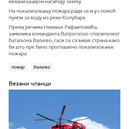
механизацијом насипају земљу.
На локализовању пожара ради се и уз помоћ
пумпи за воду из реке Колубаре.
Према речима Немање Рафаиловића,
заменика команданта Ватрогасно-спасилачког
батаљона Ваљево, гаси се са више страна како
би што пре било проглашено локализовање
пожара.
пожар
Ваљево
Везани чланци