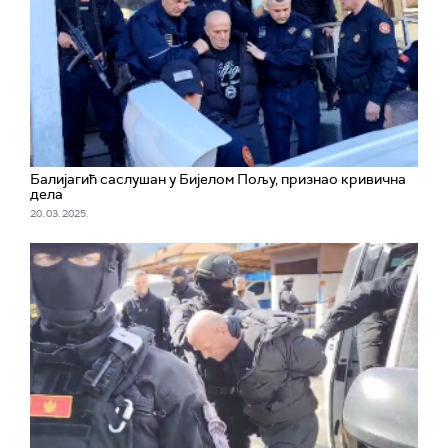
Балијагић саслушан у Бијелом Пољу, признао кривична
дела
20. 03. 2025.