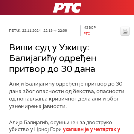
РТС
ИЗВОР:
ПЕТАК, 22.11.2024, 22:13 -> 22:38
РТС
Виши суд у Ужицу:
Балијагићу одређен
притвор до 30 дана
Алији Балијагићу одређен је притвор до 30
дана због опасности од бекства, опасности
од понављања кривичног дела али и због
узнемирења јавности.
Алија Балијагић, осумњичен за двоструко
убиство у Црној Гори
ухапшен је у четвртак у