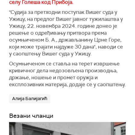
селу Голеша код Прибоја.
"Судија за претходни поступак Вишег суда у
Ужицу, на предлог Вишег јавног тужилаштва у
Ужицу, 22. новембра 2024. године донeo је
решење о одређивању притвора према
осумњиченом Б. А., држављанину Црне Горе,
који може трајати најдуже 30 дана", наводи се
у саопштењу Вишег суда у Ужицу.
Осумњиченом се ставља на терет извршење
кривичног дела недозовљена производња,
држање, ношење и промет оружја и
експлозивних материја, додаје се у саопштењу.
Алија Балијагић
Везани чланци