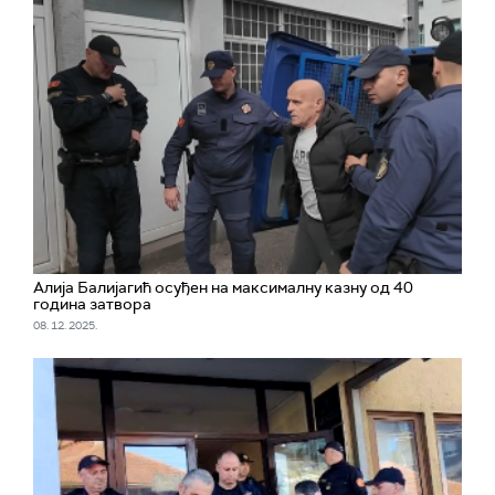
Алија Балијагић осуђен на максималну казну од 40
година затвора
08. 12. 2025.