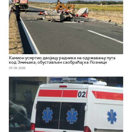
Камион усмртио двојицу радника на одржавању пута
код Змињака, обустављен саобраћај ка Лозници
05. 08. 2026.