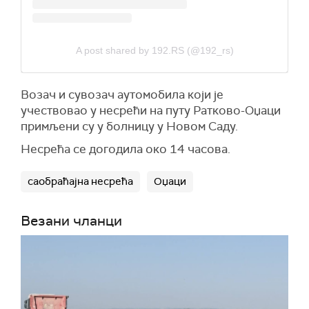
A post shared by 192.RS (@192_rs)
Возач и сувозач аутомобила који је
учествовао у несрећи на путу Ратково-Оџаци
примљени су у болницу у Новом Саду.
Несрећа се догодила око 14 часова.
саобраћајна несрећа
Оџаци
Везани чланци