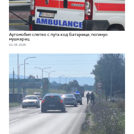
Аутомобил слетео с пута код Батајнице, погинуо
мушкарац
02. 08. 2026.