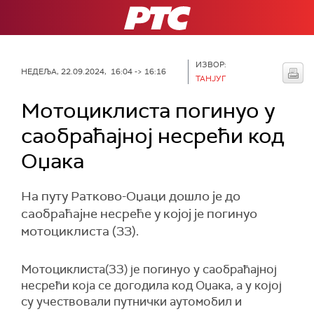
РТС
ИЗВОР:
НЕДЕЉА, 22.09.2024, 16:04 -> 16:16
ТАНЈУГ
Мотоциклиста погинуо у
саобраћајној несрећи код
Оџака
На путу Ратково-Оџаци дошло је до
саобраћајне несреће у којој је погинуо
мотоциклиста (33).
Мотоциклиста(33) је погинуо у саобраћајној
несрећи која се догодила код Оџака, a у којој
су учествовали путнички аутомобил и