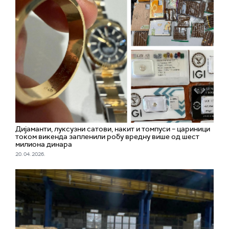
Дијаманти, луксузни сатови, накит и томпуси – цариници
током викенда запленили робу вредну више од шест
милиона динара
20. 04. 2026.