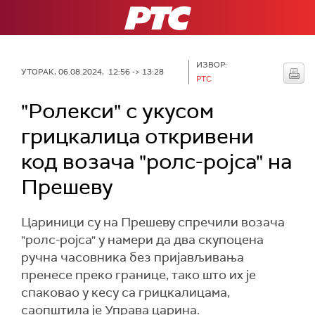
РТС
ИЗВОР:
УТОРАК, 06.08.2024, 12:56 -> 13:28
РТС
"Ролекси" с укусом
грицкалица откривени
код возача "ролс-ројса" на
Прешеву
Цариници су на Прешеву спречили возача
"ролс-ројса" у намери да два скупоцена
ручна часовника без пријављивања
пренесе преко границе, тако што их је
спаковао у кесу са грицкалицама,
саопштила је Управа царина.