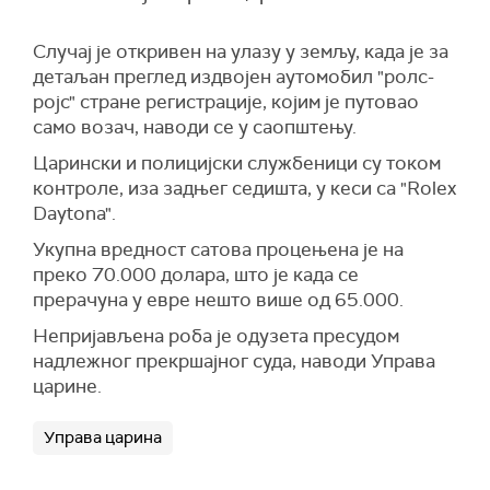
Случај је откривен на улазу у земљу, када је за
детаљан преглед издвојен аутомобил "ролс-
ројс" стране регистрације, којим је путовао
само возач, наводи се у саопштењу.
Царински и полицијски службеници су током
контроле, иза задњег седишта, у кеси са "Rolex
Daytona".
Укупна вредност сатова процењена је на
преко 70.000 долара, што је када се
прерачуна у евре нешто више од 65.000.
Непријављена роба је одузета пресудом
надлежног прекршајног суда, наводи Управа
царине.
Управа царина