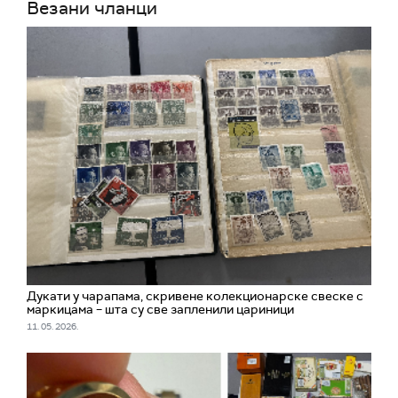
Везани чланци
Дукати у чарапама, скривене колекционарске свеске с
маркицама – шта су све запленили цариници
11. 05. 2026.