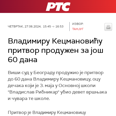
РТС
ИЗВОР:
ЧЕТВРТАК, 27.06.2024, 15:45 -> 16:53
ТАНЈУГ
Владимиру Кецмановићу
притвор продужен за још
60 дана
Виши суд у Београду продужио је притвор
до 60 дана Владимиру Кецмановицу, оцу
дечака који је 3. маја у Основној школи
"Владислав Рибникар" убио девет вршњака
и чувара те школе.
Притвор је Владимиру Кецмановицу