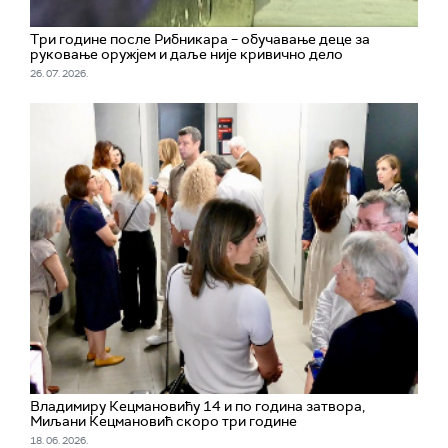
Три године после Рибникара – обучавање деце за
руковање оружјем и даље није кривично дело
26. 07. 2026.
Владимиру Кецмановићу 14 и по година затвора,
Миљани Кецмановић скоро три године
18. 06. 2026.