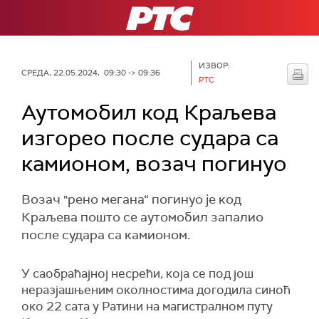
РТС
ИЗВОР:
СРЕДА, 22.05.2024, 09:30 -> 09:36
РТС
Аутомобил код Краљева
изгорео после судара са
камионом, возач погинуо
Возач "рено мегана“ погинуо је код
Краљева пошто се аутомобил запалио
после судара са камионом.
У саобраћајној несрећи, која се под још
неразјашњеним околностима догодила синоћ
око 22 сата у Ратини на магистралном путу