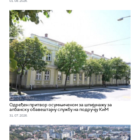
01. 08. 2026.
Одређен притвор осумњиченом за шпијунажу за
албанску обавештајну службу на подручју КиМ
31. 07. 2026.