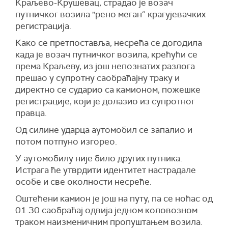
Краљево-Крушевац, страдао је возач
путничког возила "рено меган“ крагујевачких
регистрација.
Како се претпоставља, несрећа се догодила
када је возач путничког возила, крећући се
према Краљеву, из још непознатих разлога
прешао у супротну саобраћајну траку и
директно се сударио са камионом, пожешке
регистрације, који је долазио из супротног
правца.
Од силине ударца аутомобил се запалио и
потом потпуно изгорео.
У аутомобилу није било других путника.
Истрага ће утврдити идентитет настрадале
особе и све околности несреће.
Оштећени камион је још на путу, па се ноћас од
01.30 саобраћај одвија једном коловозном
траком наизменичним пропуштањем возила.