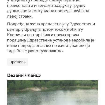
утврђене су повреде трахеје, вратних
пршљенова и инклузија ваздуха у грудну
дупљу, као и контузиона повреда плућа на
левој страни.
Повређена жена превезена је у Здравствени
центар у Врању, а потом током ноћи и у
Kлинички центар Ниш и према првим
подацима Здравствене установе задобила је
више повреда опасних по живот, навело је
тада Више јавно тужилаштво.
Прешево
Везани чланци