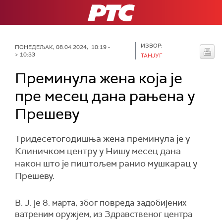
РТС
ИЗВОР:
ПОНЕДЕЉАК, 08.04.2024, 10:19 -
> 10:33
ТАНЈУГ
Преминула жена која је
пре месец дана рањена у
Прешеву
Тридесетогодишња жена преминула је у
Клиничком центру у Нишу месец дана
након што је пиштољем ранио мушкарац у
Прешеву.
В. Ј. је 8. марта, због повреда задобијених
ватреним оружјем, из Здравственог центра