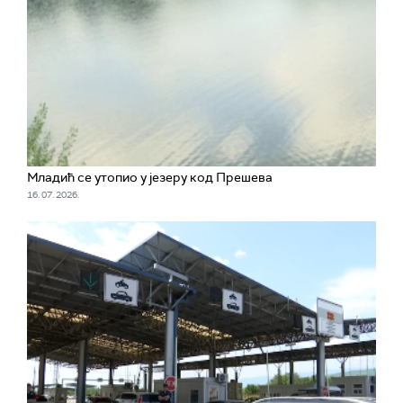
Младић се утопио у језеру код Прешева
16. 07. 2026.