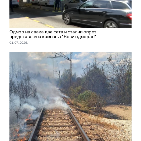
Одмор на свака два сата и стални опрез –
представљена кампања "Вози одморан"
01. 07. 2026.