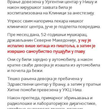
Врање довезена у Ургентни центар у Нишу и
након хируршког захвата била је
хоспитализована на Kлиници за анестезију.
Упркос свим напорима лекара нишког
клиничког центра, јуче је подлегла повредама.
Пре месец дана, 52-годишњи мушкарац,
држављанин Северне Македоније,
у њу је
испалио више хитаца из пиштоља, а затим је
извршио самоубиство пуцајући у главу
.
Они су били заједно у аутомобилу, а након
кратке свађе девојка је изашла из аутомобила
и почела да бежи.
Тешко рањена девојка је пребачена у
Здравствени центар у Врању, а затим у пратњи
Хитне помоћи превезена у УKЦ Ниш.
Након прегледа, примарног збрињавања и
радиолошке и лабораторијске дијагностике,