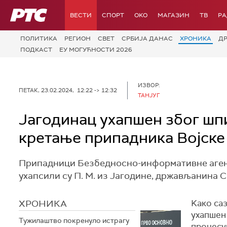
РТС
ВЕСТИ
СПОРТ
OKO
МАГАЗИН
ТВ
Р
ПОЛИТИКА
РЕГИОН
СВЕТ
СРБИЈА ДАНАС
ХРОНИКА
Д
ПОДКАСТ
ЕУ МОГУЋНОСТИ 2026
ИЗВОР:
ПЕТАК, 23.02.2024, 12:22 -> 12:32
ТАНЈУГ
Јагодинац ухапшен због шпи
кретање припадника Војске
Припадници Безбедносно-информативне агенц
ухапсили су П. М. из Јагодине, држављанина С
ХРОНИКА
Kако са
ухапшен
Тужилаштво покренуло истрагу
процесуи