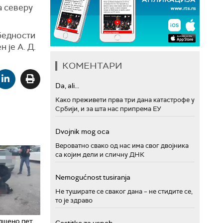
а северу
збедности
 је А. Д.
КОМЕНТАРИ
Da, ali...
Како преживети прва три дана катастрофе у
Србији, и за шта нас припрема ЕУ
Dvojnik mog oca
Вероватно свако од нас има свог двојника
са којим дели и сличну ДНК
Nemogućnost tusiranja
Не туширате се сваког дана – не стидите се,
то је здраво
пшено пет