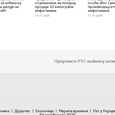
 за албанску
осумњичене за покушај
особа због сум
а делује на
продаје 10 килограма
производњу и 
КиМ
амфетамина
амфетамина
17. 07. 2026.
17. 07. 2026.
Преузмите РТС мобилну апли
|
|
|
|
оника
Друштво
Економија
Мерила времена
Рат у Украји
ЕУ могућности 2026