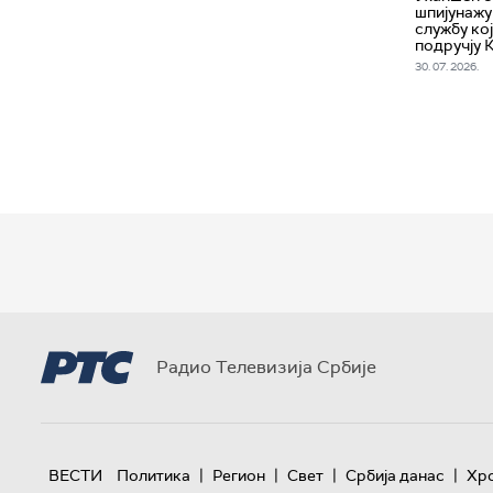
шпијунажу
службу кој
подручју 
30. 07. 2026.
Радио Телевизија Србије
|
|
|
|
ВЕСТИ
Политика
Регион
Свет
Србија данас
Хр