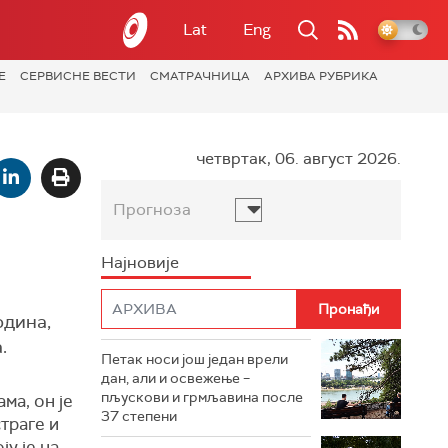
Lat
Eng
Е
СЕРВИСНЕ ВЕСТИ
СМАТРАЧНИЦА
АРХИВА РУБРИКА
четвртак, 06. август 2026.
Прогноза
Најновије
одина,
.
Петак носи још један врели
дан, али и освежење –
пљускови и грмљавина после
ма, он је
37 степени
траге и
у је на