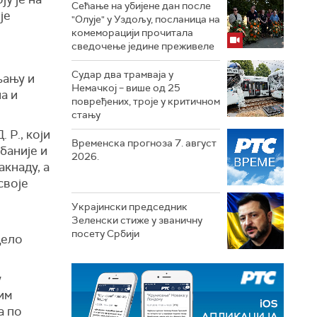
Сећање на убијене дан после
је
"Олује" у Уздољу, посланица на
комеморацији прочитала
сведочење једине преживеле
Судар два трамваја у
љању и
Немачкој – више од 25
а и
повређених, троје у критичном
стању
 Р., који
Временска прогноза 7. август
баније и
2026.
акнаду, а
своје
е
Украјински председник
Зеленски стиже у званичну
посету Србији
дело
у
им
а по