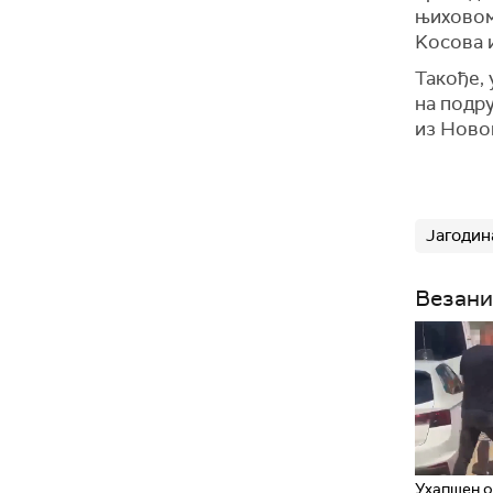
њиховом 
Kосова и
Такође, 
на подру
из Новог
Јагодин
Везани
Ухапшен о