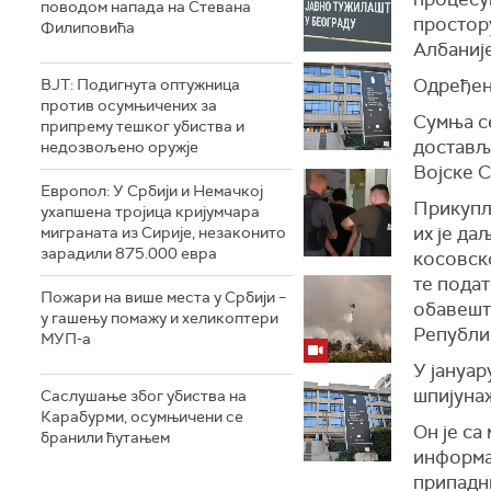
поводом напада на Стевана
простору
Филиповића
Албаниј
Одређен 
ВЈТ: Подигнута оптужница
против осумњичених за
Сумња се
припрему тешког убиства и
достављ
недозвољено оружје
Војске С
Европол: У Србији и Немачкој
Прикупље
ухапшена тројица кријумчара
их је д
миграната из Сирије, незаконито
зарадили 875.000 евра
косовско
те подат
Пожари на више места у Србији –
обавешта
у гашењу помажу и хеликоптери
Републи
МУП-а
У јануар
шпијуна
Саслушање због убиства на
Карабурми, осумњичени се
Он је са
бранили ћутањем
информа
припадн