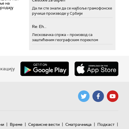
Cestitke za uspeh
ње на
продају
Да ли сте знали да се најбоље грамофонске
ручице производе у Србији
Re: Eh...
Лесковачка спржа – производ са
заштићеним географским пореклом
кацију
|
|
|
|
|
ни
Време
Сервисне вести
Сматрачница
Подкаст