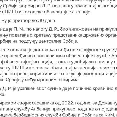
 Србије формирао Д. Р. по налогу обавештајне агенци
е (ШИШ) и косовске обавештајне агенције.
му је притвор до 30 дана.
 да је П. М., по налогу Д. Р., био ангажован на прикуп
ању података о кретању представника државних орган
рбије на подручју централне Србије.
не податке је достављао вођи ове шпијунске групе Д.
аље прослеђивао припадницима обавештајне службе Ал
ј обавештајној агенцији, за шта су добијали новчану н
ке су ШИШ и косовска обавештајна агенција, осим за 
јне потребе, користили и за покушаје дискредитациј
ке Србије у међународним оквирима.
у Д. Р. је ухапшен због сумње да је починио кривично 
жа.
 мрежом својих сарадника од 2022. године, за Државн
тивну службу Албаније прикупљао податке о поједин
ицима безбедносних служби Србије и Србима са KиМ, 