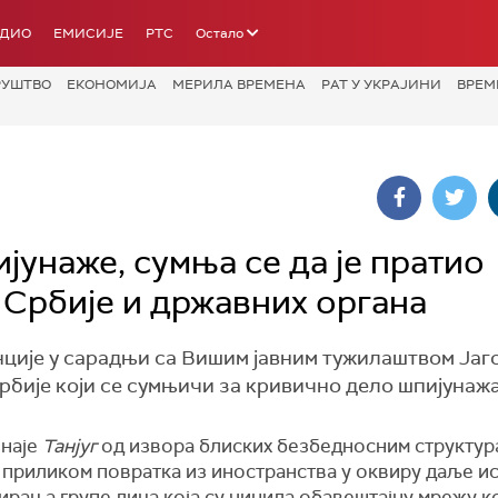
АДИО
ЕМИСИЈЕ
РТС
Остало
РУШТВО
ЕКОНОМИЈА
МЕРИЛА ВРЕМЕНА
РАТ У УКРАЈИНИ
ВРЕМ
јунаже, сумња се да је пратио
 Србије и државних органа
ије у сарадњи са Вишим јавним тужилаштвом Јаг
рбије који се сумњичи за кривично дело шпијунажа
знаје
Танјуг
од извора блиских безбедносним структура
 приликом повратка из иностранства у оквиру даље ис
рања групе лица која су чинила обавештајну мрежу кој