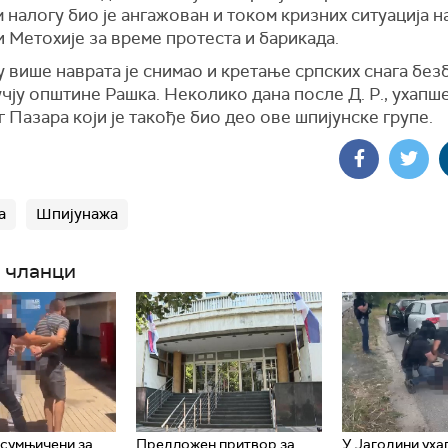
налогу био је ангажован и током кризних ситуација н
 Метохије за време протеста и барикада.
у више наврата је снимао и кретање српских снага бе
чју општине Рашка. Неколико дана после Д. Р., ухапшен
 Пазара који је такође био део ове шпијунске групе.
а
Шпијунажа
 чланци
сумњичени за
Предложен притвор за
У Јагодини уха