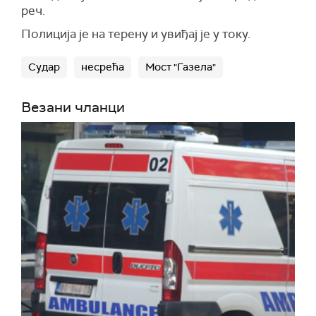
реч.
Полиција је на терену и увиђај је у току.
Судар
несрећа
Мост "Газела"
Везани чланци