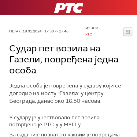
РТС
ИЗВОР:
ПЕТАК, 19.01.2024, 17:38 -> 17:46
РТС
Судар пет возила на
Газели, повређена једна
особа
Једна особа је повређена у судару који се
догодио на мосту "Газела" у центру
Београда, данас око 16.50 часова.
У судару је учествовало пет возила,
потврђено је РТС-у у МУП-у.
За сада није познато о каквим је повредама