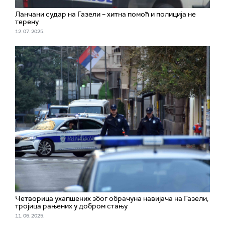
Ланчани судар на Газели – хитна помоћ и полиција не
терену
12. 07. 2025.
Четворица ухапшених због обрачуна навијача на Газели,
тројица рањених у добром стању
11. 06. 2025.