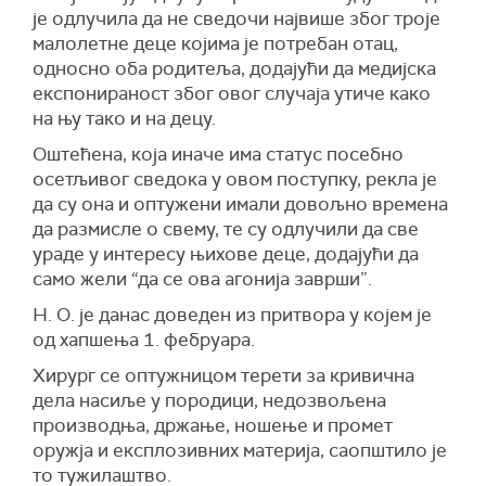
је одлучила да не сведочи највише због троје
малолетне деце којима је потребан отац,
односно оба родитеља, додајући да медијска
експонираност због овог случаја утиче како
на њу тако и на децу.
Оштећена, која иначе има статус посебно
осетљивог сведока у овом поступку, рекла je
да су она и оптужени имали довољно времена
да размисле о свему, те су одлучили да све
ураде у интересу њихове деце, додајући да
само жели “да се ова агонија заврши”.
Н. О. је данас доведен из притвора у којем је
од хапшења 1. фебруара.
Хирург се оптужницом терети за кривична
дела насиље у породици, недозвољена
производња, држање, ношење и промет
оружја и експлозивних материја, саопштило је
то тужилаштво.