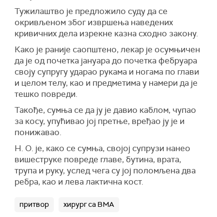
Тужилаштво је предложило суду да се
окривљеном због извршења наведених
кривичних дела изрекне казна сходно закону.
Како је раније саопштено, лекар је осумњичен
да је од почетка јануара до почетка фебруара
своју супругу ударао рукама и ногама по глави
и целом телу, као и предметима у намери да је
тешко повреди.
Такође, сумња се да ју је давио каблом, чупао
за косу, упућивао јој претње, вређао ју је и
понижавао.
Н. О. је, како се сумња, својој супрузи нанео
вишеструке повреде главе, бутина, врата,
трупа и руку, услед чега су јој поломљена два
ребра, као и лева лактична кост.
притвор
хирург са ВМА