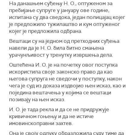
На данашњем суђењу Н. О., оптуженом за
пребијање супруге у јануару ове године,
испитана су два сведока, један полицајац којег
је предложило тужилаштво и кум оптуженог
којег је предложила одбрана.
Вештаци су на једном од претходних суђења
навели да је Н. О. била битно смањена
урачунљивост у тренутку извршења дела.
Оштећена И. О. је на почетку овог поступка
искористила своје законско право да као
његова супруга не сведочи у поступку, након
чега је суд из доказа издвојио њен исказ, као и
поједина вештачења у којима се вештаци
позивају на њен исказ.
И. О. је тада рекла и да се не придружује
кривичном гоњењу и да не истиче
имовинскоправни захтев.
Она је своју одлуку образложила суду тиме да