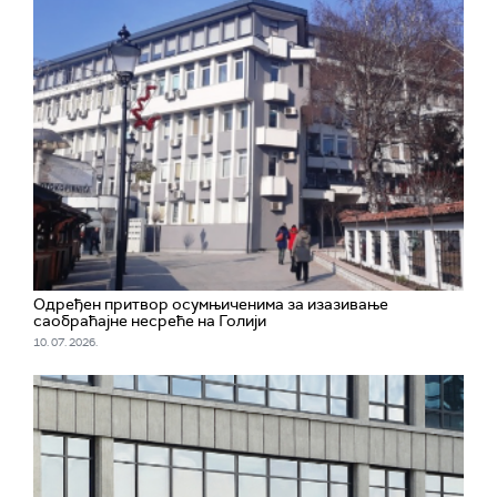
Одређен притвор осумњиченима за изазивање
саобраћајне несреће на Голији
10. 07. 2026.