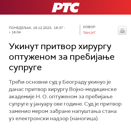
РТС
ИЗВОР:
ПОНЕДЕЉАК, 18.12.2023, 18:37 -
> 16:04
ТАНЈУГ
Укинут притвор хирургу
оптуженом за пребијање
супруге
Трећи основни суд у Београду укинуо је
данас притвор хирургу Војно-медицинске
академије Н. О. оптуженом за пребијање
супруге у јануару ове године. Суд је притвор
заменио мером забране напуштања стана
уз електронски надзор (наногица).