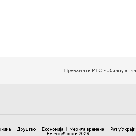
Преузмите РТС мобилну апли
|
|
|
|
оника
Друштво
Економија
Мерила времена
Рат у Украји
ЕУ могућности 2026