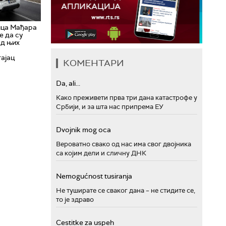
ица Мађара
е да су
од њих
ајац
КОМЕНТАРИ
Da, ali...
Како преживети прва три дана катастрофе у
Србији, и за шта нас припрема ЕУ
Dvojnik mog oca
Вероватно свако од нас има свог двојника
са којим дели и сличну ДНК
Nemogućnost tusiranja
Не туширате се сваког дана – не стидите се,
то је здраво
Cestitke za uspeh