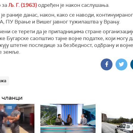
 за
Љ. Г. (1963)
одређен је након саслушања.
је раније данас, након, како се наводи, континуираног
А, ПУ Врање и Вишег јавног тужилаштва у Врању.
ени се терети да је припадницима стране организациј
е Бугарске саопштио тајне војне податке, који могу д
ују штетне последице за безбедност, одбрану и војн
е земље.
ажа
 чланци