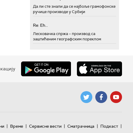
Да ли сте знали да се најбоље грамофонске
ручице производе у Србији
Re: Eh...
Лесковачка спржа – производ са
заштићеним географским пореклом
кацију
|
|
|
|
|
ни
Време
Сервисне вести
Сматрачница
Подкаст