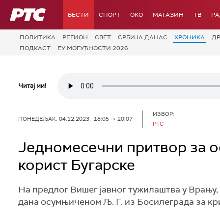
РТС
ВЕСТИ
СПОРТ
OKO
МАГАЗИН
ТВ
Р
ПОЛИТИКА
РЕГИОН
СВЕТ
СРБИЈА ДАНАС
ХРОНИКА
Д
ПОДКАСТ
ЕУ МОГУЋНОСТИ 2026
Читај ми!
ИЗВОР:
ПОНЕДЕЉАК, 04.12.2023, 18:05 -> 20:07
РТС
Једномесечни притвор за о
корист Бугарске
На предлог Вишег јавног тужилаштва у Врању, 
дана осумњиченом Љ. Г. из Босилеграда за кр