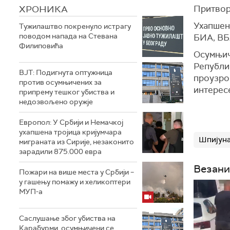
ХРОНИКА
Притвор
Ухапшен 
Тужилаштво покренуло истрагу
поводом напада на Стевана
БИА, ВБ
Филиповића
Осумњич
Републик
ВЈТ: Подигнута оптужница
проузрок
против осумњичених за
интерес
припрему тешког убиства и
недозвољено оружје
Европол: У Србији и Немачкој
ухапшена тројица кријумчара
Шпијун
миграната из Сирије, незаконито
зарадили 875.000 евра
Везани
Пожари на више места у Србији –
у гашењу помажу и хеликоптери
МУП-а
Саслушање због убиства на
Карабурми, осумњичени се