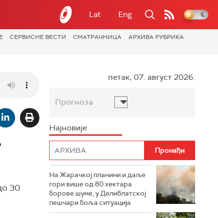
Lat
Eng
Е
СЕРВИСНЕ ВЕСТИ
СМАТРАЧНИЦА
АРХИВА РУБРИКА
петак, 07. август 2026.
Прогноза
Најновије
у
На Жарачкој планини и даље
гори више од 80 хектара
до 30
борове шуме, у Делиблатској
пешчари боља ситуација