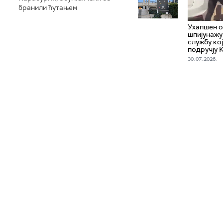
бранили ћутањем
Ухапшен о
шпијунажу
службу кој
подручју 
30. 07. 2026.