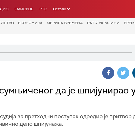
АДИО
ЕМИСИЈЕ
РТС
Остало
РУШТВО
ЕКОНОМИЈА
МЕРИЛА ВРЕМЕНА
РАТ У УКРАЈИНИ
ВРЕМ
сумњиченог да је шпијунирао 
судија за претходни поступак одредио је притвор 
ивично дело шпијунажа.