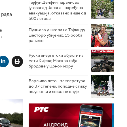
Тајфун Делфин паралисао
југозапад Јапана - наређена
евакуација, отказано више од
 рада
500 летова
е
Пуцњава у школи на Тајланду –
шесторо убијених, 15 особа
а
рањено
е
Руски енергетски објекти на
мети Кијева; Москва гађа
бродове у Црном мору
Варљиво лето – температура
до 37 степени, поподне стижу
пљускови и локалне олује