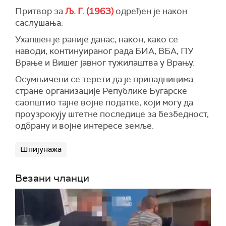
Притвор за
Љ. Г. (1963)
одређен је након
саслушања.
Ухапшен је раније данас, након, како се
наводи, континуираног рада БИА, ВБА, ПУ
Врање и Вишег јавног тужилаштва у Врању.
Осумњичени се терети да је припадницима
стране организације Републике Бугарске
саопштио тајне војне податке, који могу да
проузрокују штетне последице за безбедност,
одбрану и војне интересе земље.
Шпијунажа
Везани чланци