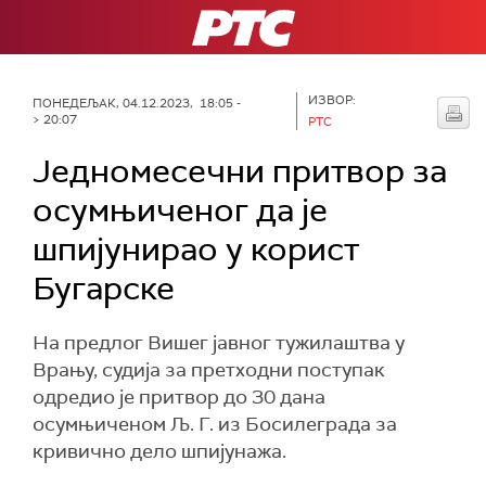
РТС
ИЗВОР:
ПОНЕДЕЉАК, 04.12.2023, 18:05 -
> 20:07
РТС
Једномесечни притвор за
осумњиченог да је
шпијунирао у корист
Бугарске
На предлог Вишег јавног тужилаштва у
Врању, судија за претходни поступак
одредио је притвор до 30 дана
осумњиченом Љ. Г. из Босилеграда за
кривично дело шпијунажа.