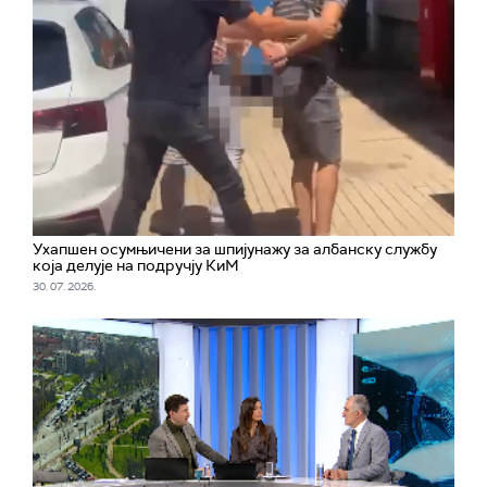
Ухапшен осумњичени за шпијунажу за албанску службу
која делује на подручју КиМ
30. 07. 2026.