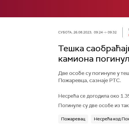
СУБОТА, 26.08.2023, 09:24 -> 09:32
Тешка саобраћајн
камиона погинул
Две особе су погинуле у те
Пожаревца, сазнаје РТС.
Несрећа се догодила око 1.35
Погинуле су две особе из так
Пожаревац
Несрећа код По