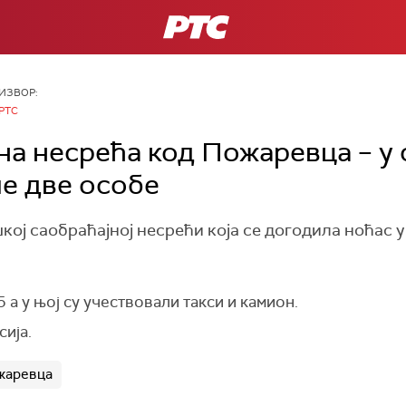
РТС
ИЗВОР:
РТС
а несрећа код Пожаревца – у с
е две особе
шкој саобраћајној несрећи која се догодила ноћас 
 а у њој су учествовали такси и камион.
сија.
жаревца