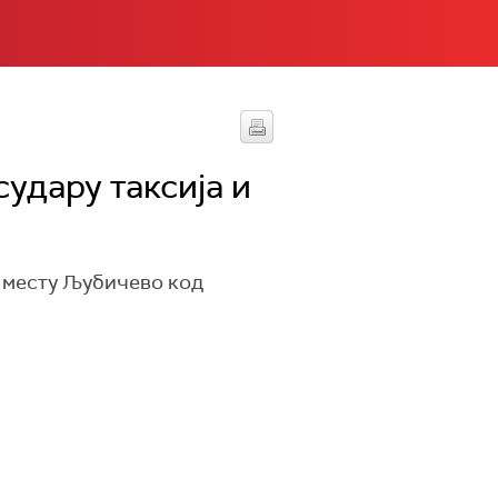
удару таксија и
у месту Љубичево код