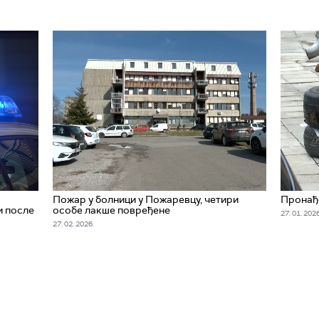
Пожар у болници у Пожаревцу, четири
Пронађе
и после
особе лакше повређене
27. 01. 2026
27. 02. 2026.