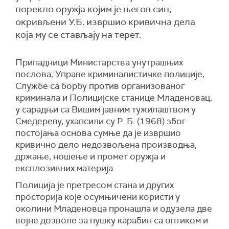
порекло оружја којим је његов син,
окривљени У.Б. извршио кривична дела
која му се стављају на терет.
Припадници Министарства унутрашњих
послова, Управе криминалистичке полиције,
Службе са борбу против организованог
криминала и Полицијске станице Младеновац,
у сарадњи са Вишим јавним тужилаштвом у
Смедереву, ухапсили су Р. Б. (1968) због
постојања основа сумње да је извршио
кривично дело недозвољена производња,
држање, ношење и промет оружја и
експлозивних материја.
Полиција је претресом стана и других
просторија које осумњичени користи у
околини Младеновца пронашла и одузела две
војне дозволе за пушку карабин са оптиком и