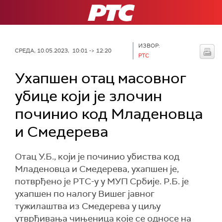
РТС
ИЗВОР:
СРЕДА, 10.05.2023, 10:01 -> 12:20
РТС
Ухапшен отац масовног
убице који је злочин
починио код Младеновца
и Смедерева
Отац У.Б., који је починио убиства код
Младеновца и Смедерева, ухапшен је,
потврђено је РТС-у у МУП Србије. Р.Б. је
ухапшен по налогу Вишег јавног
тужилаштва из Смедерева у циљу
утврђивања чињеница које се односе на