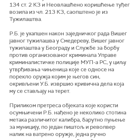
134 ст. 2 КЗ и Неовлашћено коришћење туђег
возила из чл. 213 КЗ,
саопштено је из
Тужилаштва
.
Р.Б. је ухапшен након заједничког рада Вишег
јавног тужилашва у Смедереву, Вишег јавног
тужилаштва у Београду и Службе за борбу
против организованог криминала Управе
криминалистичке полиције МУП-а РС, у циљу
утврђивања чињеница које се односе на
порекло оружја којим је његов син,
окривљени У.Б. извршио кривична дела која
му се стављају на терет.
Приликом претреса објеката које користи
осумњичени Р.Б. нађено је неколико стотина
метака различитог калибра, барутно пуњење
за муницију, по један пиштољ и револвер
налик на ватрено оружје, једна ручно