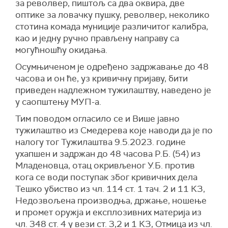
за револвер, пиштољ са два оквира, две
оптике за ловачку пушку, револвер, неколико
стотина комада муниције различитог калибра,
као и једну ручно прављену направу са
могућношћу окидања.
Осумњиченом је одређено задржавање до 48
часова и он ће, уз кривичну пријаву, бити
приведен надлежном тужилаштву, наведено је
у саопштењу МУП-а.
Тим поводом огласило се и Више јавно
тужилаштво из Смедерева које наводи да је по
налогу тог Тужилаштва 9.5.2023. године
ухапшен и задржан до 48 часова Р.Б. (54) из
Младеновца, отац окривљеног У.Б. против
кога се води поступак због кривичних дела
Тешко убиство из чл. 114 ст. 1 тач. 2 и 11 КЗ,
Недозвољена производња, држање, ношење
и промет оружја и експлозивних материја из
чл. 348 ст. 4 у вези ст. 3,2 и 1 КЗ, Отмица из чл.