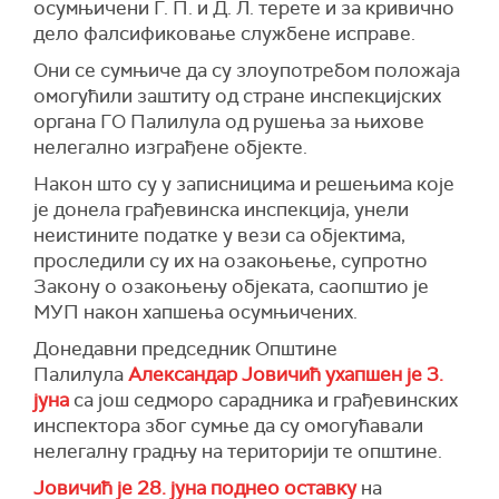
осумњичени Г. П. и Д. Л. терете и за кривично
дело фалсификовање службене исправе.
Они се сумњиче да су злоупотребом положаја
омогућили заштиту од стране инспекцијских
органа ГО Палилула од рушења за њихове
нелегално изграђене објекте.
Након што су у записницима и решењима које
је донела грађевинска инспекција, унели
неистините податке у вези са објектима,
проследили су их на озакоњење, супротно
Закону о озакоњењу објеката, саопштио је
МУП након хапшења осумњичених.
Донедавни председник Oпштине
Палилула
Александар Јовичић ухапшен је 3.
јуна
са још седморо сарадника и грађевинских
инспектора због сумње да су омогућавали
нелегалну градњу на територији те општине.
Јовичић је 28. јуна поднео оставку
на