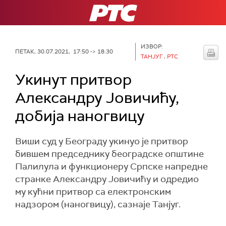
РТС
ИЗВОР:
ПЕТАК, 30.07.2021, 17:50 -> 18:30
ТАНЈУГ , РТС
Укинут притвор
Александру Јовичићу,
добија наногвицу
Виши суд у Београду укинуо је притвор
бившем председнику београдске општине
Палилула и функционеру Српске напредне
странке Александру Јовичићу и одредио
му кућни притвор са електронским
надзором (наногвицу), сазнаје Танјуг.