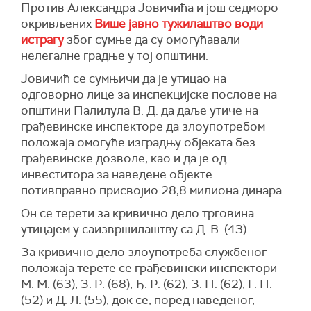
Против Александра Јовичића и још седморо
окривљених
Више јавно тужилаштво води
истрагу
због сумње да су омогућавали
нелегалне градње у тој општини.
Јовичић се сумњичи да је утицао на
одговорно лице за инспекцијске послове на
општини Палилула В. Д. да даље утиче на
грађевинске инспекторе да злоупотребом
положаја омогуће изградњу објеката без
грађевинске дозволе, као и да је од
инвеститора за наведене објекте
потивправно присвојио 28,8 милиона динара.
Он се терети за кривично дело трговина
утицајем у саизвршилаштву са Д. В. (43).
За кривично дело злоупотреба службеног
положаја терете се грађевински инспектори
М. М. (63), З. Р. (68), Ђ. Р. (62), З. П. (62), Г. П.
(52) и Д. Л. (55), док се, поред наведеног,