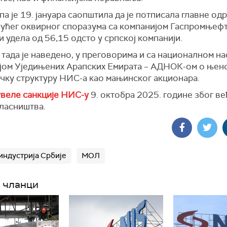
а је 19. јануара саопштила да је потписала главне од
јућег оквирног споразума са компанијом Гаспромњефт
 удела од 56,15 одсто у српској компанији.
, тада је наведено, у преговорима и са националном н
јом Уједињених Арапских Емирата – АДНОК-ом о њен
ичку структуру НИС-а као мањинског акционара.
веле санкције НИС-у
9. октобра 2025. године због в
власништва.
индустрија Србије
МОЛ
 чланци