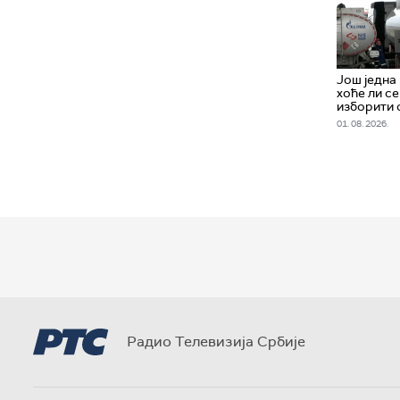
Још једна
хоће ли с
изборити 
01. 08. 2026.
Радио Телевизија Србије