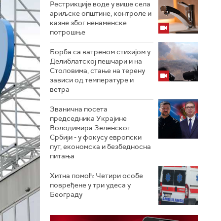
Рестрикције воде у више села
ариљске општине, контроле и
казне због ненаменске
потрошње
Борба са ватреном стихијом у
Делиблатској пешчари и на
Столовима, стање на терену
зависи од температуре и
ветра
Званична посета
председника Украјине
Володимира Зеленског
Србији - у фокусу европски
пут, економска и безбедносна
питања
Хитна помоћ: Четири особе
повређене у три удеса у
Београду