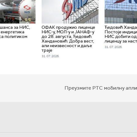
 шанса за НИС,
ОФАК продужио лиценце
Ђедовић Ханда
е енергетика
НИС-у, МОЛ-у и ЈАНАФ-у
Постоје индици
са политиком
до 28. августа, Ђедовић
НИС добити о
Хандановић: Добра вест,
лиценцу за нас
али неизвесност и даље
31. 07. 2026.
траје
31. 07. 2026.
Преузмите РТС мобилну апли