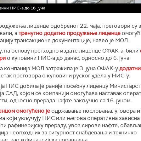
ини НИС-а до 16. јуна
родужења лиценце одобреног 22. маја, преговори су 
вали, а
тренутно додатно продужење лиценце
омогућ
ацију трансакционе документације, навео је МОЛ.
у, на основу претходно издате лиценце ОФАК-а, били
ри
о куповини НИС-а до данас, односно до 6. јуна.
а компанија МОЛ затражила је 3. јуна ОФАК-у
додатни
етак преговора о куповини руског удела у НИС-у.
ја НИС добила је раније посебну лиценцу Министарст
а САД, којом се компанији омогућава наставак опера
ти, односно прерада нафте закључно са 16. јуном.
енцом омогућено је
одржавање пословања, уговора и 
ма који укључују НИС или његова оперативна зависна
ући рафинеријску прераду, увоз сирове нафте, обављ
ција неопходних за сигурност снабдевања и техничко
ње, као и финансијска поравнања.