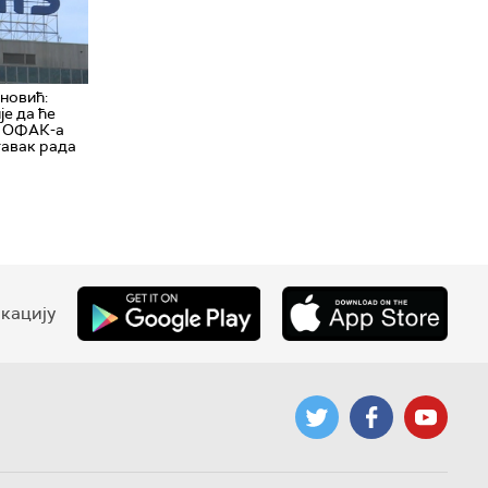
новић:
је да ће
д ОФАК-а
тавак рада
кацију