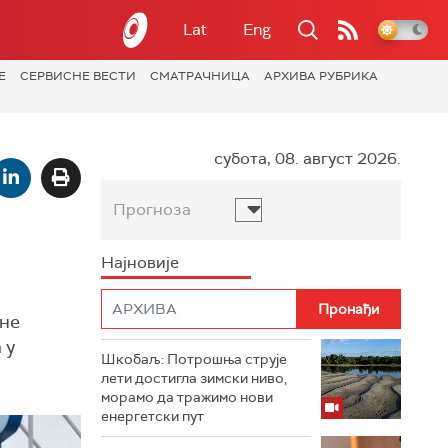
Lat
Eng
Е
СЕРВИСНЕ ВЕСТИ
СМАТРАЧНИЦА
АРХИВА РУБРИКА
субота, 08. август 2026.
Прогноза
Најновије
ине
 у
Шкобаљ: Потрошња струје
лети достигла зимски ниво,
морамо да тражимо нови
енергетски пут