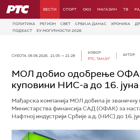
РТС
ВЕСТИ
СПОРТ
OKO
МАГАЗИН
ТВ
Р
ПОЛИТИКА
РЕГИОН
СВЕТ
СРБИЈА ДАНАС
ХРОНИКА
Д
ПОДКАСТ
ЕУ МОГУЋНОСТИ 2026
ИЗВОР:
АУТОР:
СУБОТА, 06.06.2026, 21:05 -> 21:28
РТС, ТАНЈУГ
МОЛ добио одобрење ОФАК-
куповини НИС-а до 16. јуна
Мађарска компанија МОЛ добила је званичну 
Министарства финансија САД (ОФАК) за наста
Нафтној индустрији Србије а.д. (НИС) до 16. ј