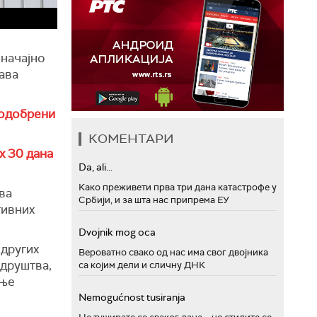
значајно
ава
одобрени
КОМЕНТАРИ
х 30 дана
Da, ali...
Како преживети прва три дана катастрофе у
ва
Србији, и за шта нас припрема ЕУ
тивних
Dvojnik mog oca
других
Вероватно свако од нас има свог двојника
 друштва,
са којим дели и сличну ДНК
ање
Nemogućnost tusiranja