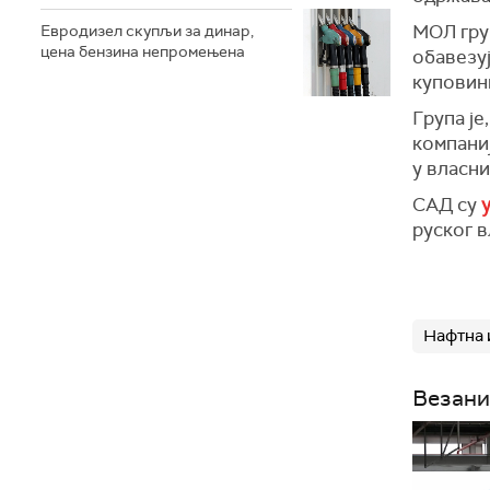
МОЛ груп
Евродизел скупљи за динар,
цена бензина непромењена
обавезу
куповини
Група је
компани
у власн
САД су
у
руског 
Нафтна 
Везани