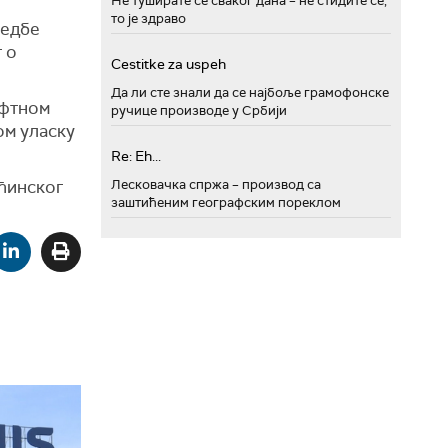
Не туширате се сваког дана – не стидите се,
то је здраво
редбе
 о
Cestitke za uspeh
Да ли сте знали да се најбоље грамофонске
афтном
ручице производе у Србији
ом уласку
Re: Eh...
ећинског
Лесковачка спржа – производ са
заштићеним географским пореклом