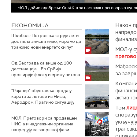
МОЛ добио одобрење ОФАК-а за наставак преговора о купов
ЕКОНОМИЈА
Након п
напредо
Шкобаљ: Потрошња струје лети
финализ
достигла зимски ниво, морамо да
тражимо нови енергетски пут
МОЛ-у с
прегово
Од Београда ка више од 100
Мађарск
дестинација – Ер Србија
за заврш
проширује флоту и мрежу летова
Компани
финансиј
"Рајанер" обуставља продају
карата за летове из Ниша;
активнос
Аеродром: Пратимо ситуацију
Том
лиц
споразу
МОЛ: Преговори са продавцем
укључуј
НИС-а и надлежним органима
трансак
напредују ка завршној фази
одржава