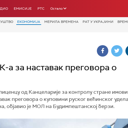
АДИО
ЕМИСИЈЕ
РТС
Остало
РУШТВО
ЕКОНОМИЈА
МЕРИЛА ВРЕМЕНА
РАТ У УКРАЈИНИ
ВРЕМ
а за наставак преговора о
лиценцу од Канцеларије за контролу стране имов
вак преговора о куповини руског већинског удела
уна, објавио је МОЛ на Будимпештанској берзи.