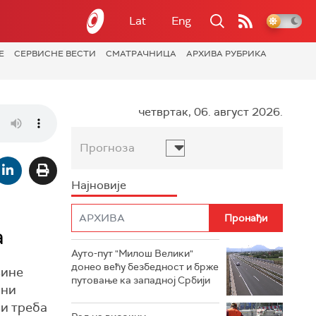
Lat
Eng
Е
СЕРВИСНЕ ВЕСТИ
СМАТРАЧНИЦА
АРХИВА РУБРИКА
четвртак, 06. август 2026.
Прогноза
Најновије
а
Ауто-пут "Милош Велики"
донео већу безбедност и брже
вине
путовање ка западној Србији
ини
ви треба