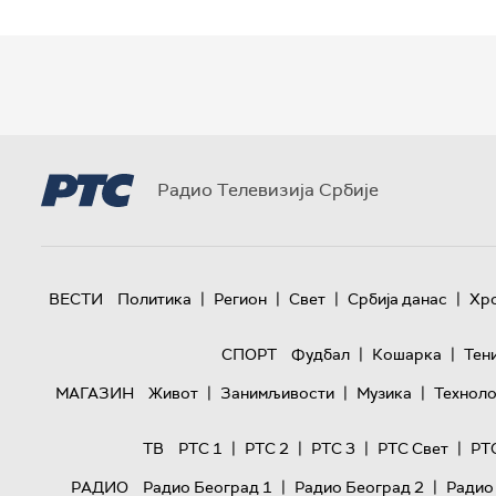
Радио Телевизија Србије
|
|
|
|
ВЕСТИ
Политика
Регион
Свет
Србија данас
Хр
|
|
СПОРТ
Фудбал
Кошарка
Тен
|
|
|
МАГАЗИН
Живот
Занимљивости
Музика
Техноло
|
|
|
|
ТВ
РТС 1
РТС 2
РТС 3
РТС Свет
РТ
|
|
РАДИО
Радио Београд 1
Радио Београд 2
Радио