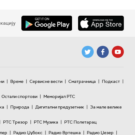
кацију
|
|
|
|
|
ни
Време
Сервисне вести
Сматрачница
Подкаст
|
Остали спортови
Меморијал РТС
|
|
|
ка
Природа
Дигитални предузетник
За мале велике
|
|
|
РТС Трезор
РТС Музика
РТС Полетарац
|
|
|
|
лер
Радио Џубокс
Радио Вртешка
Радио Џезер