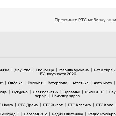
Преузмите РТС мобилну апли
|
|
|
|
оника
Друштво
Економија
Мерила времена
Рат у Украји
ЕУ могућности 2026
|
|
|
|
|
|
ис
Одбојка
Рукомет
Ватерполо
Атлетика
Ауто-мото
|
|
|
|
|
гијa
Путујемо
Свет познатих
Здравље
Филм и ТВ
Нау
|
хероје
Наизглед здрав
|
|
|
|
С Наука
РТС Драма
РТС Живот
РТС Класика
РТС Коло
|
|
|
 Београд 3
Београд 202
Радио Плетеница
Радио Рокенро