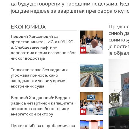
да буду договорени у наредним недељама. Ђе
још две недеље за завршетак преговора о куп
ЕКОНОМИЈА
Председ
синоћ д
Ђедовић Хандановић са
свим кљ
представницима НИС-а и УНКС-
је пости
а: Снабдевање нафтним
је објав
дериватима веома изазовно због
ниског водостаја
Топлотни талас без падавина
угрожава приносе, како
наводњавати усеве у време
екстремних суша
Ђедовић Хандановић: Ђердап
ради са четвртином капацитета –
неопходна посвећност свих у
енергетском сектору
Путниковићева о проблемима са