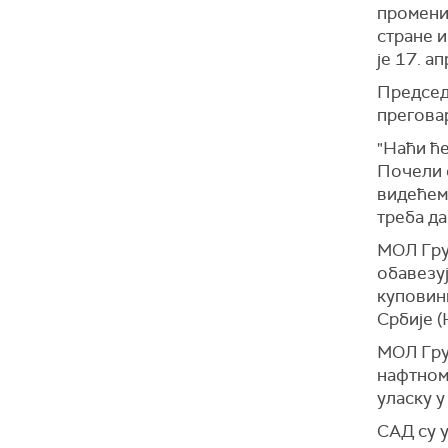
промени 
стране 
је 17. а
Председн
преговар
"Наћи ћ
Почели с
видећемо
треба да
МОЛ Груп
обавезу
куповини
Србије (
МОЛ Груп
нафтном
уласку 
САД су у