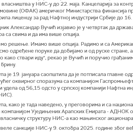
власништва у НИС-у до 22. маја. Канцеларија за конт
имовине (ОФАК) америчког Министарства финансија 
прила лиценцу за рад Нафтној индустрији Србије до 16. 
ик Александар Вучић изјавио је у четвртак да држав
а са свима и да има више опција.
емо решење. Имамо више опција. Радимо и са Америка
мо одређене поруке да добијамо и од руске стране, 
 како ствари иду", рекао је Вучић и поручио грађаним
 брину.
а је 19. јануара саопштила да је потписала главне од
јућег оквирног споразума са компанијом Гаспромњефт
 удела од 56,15 одсто у српској компанији Нафтна ин
НИС).
а, како је тада наведено, у преговорима и са национ
 компанијом Уједињених Арапских Емирата - АДНОК 
у власничку структуру НИС-а као мањинског акционара
веле санкције НИС-у 9. октобра 2025. године због в