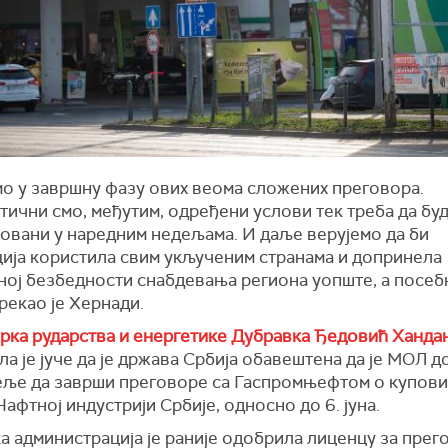
мо у завршну фазу ових веома сложених преговора.
ични смо, међутим, одређени услови тек треба да бу
овани у наредним недељама. И даље верујемо да би
ција користила свим укљученим странама и допринела
ној безбедности снабдевања региона уопште, а посеб
 рекао је Хернади.
рка рударства и енергетике Дубравка Ђедовић Ханда
а је јуче да је држава Србија обавештена да је МОЛ д
еље да заврши преговоре са Гаспромњефтом о купови
Нафтној индустрији Србије, односно до 6. јуна.
а администрација је раније одобрила лиценцу за прег