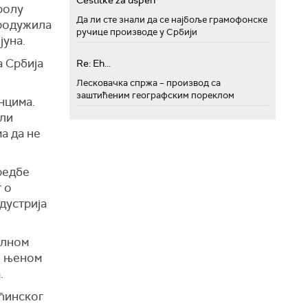
Cestitke za uspeh
ролу
Да ли сте знали да се најбоље грамофонске
продужила
ручице производе у Србији
јуна.
а Србија
Re: Eh...
Лесковачка спржа – производ са
заштићеним географским пореклом
нцима.
али
а да не
редбе
 о
дустрија
алном
о њеном
.
ећинског