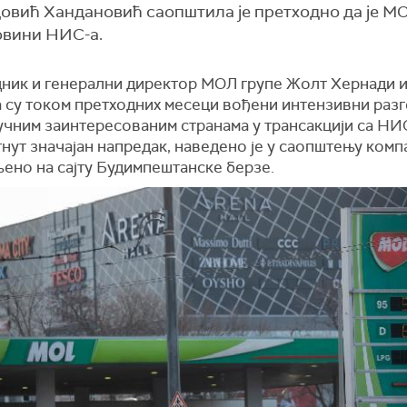
довић Хандановић саопштила је претходно да је М
овини НИС-а.
ник и генерални директор МОЛ групе Жолт Хернади из
а су током претходних месеци вођени интензивни раз
учним заинтересованим странама у трансакцији са НИ
гнут значајан напредак, наведено је у саопштењу комп
љено на сајту Будимпештанске берзе.