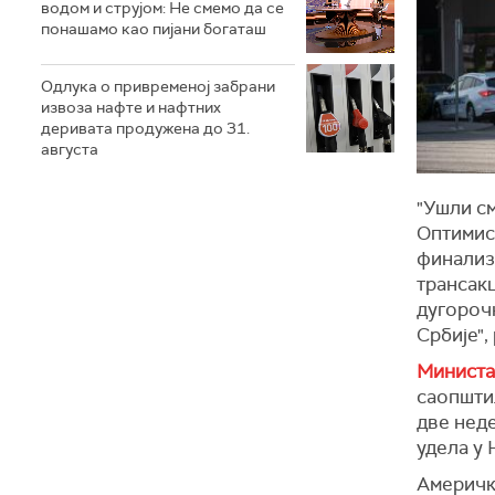
водом и струјом: Не смемо да се
понашамо као пијани богаташ
Одлука о привременој забрани
извоза нафте и нафтних
деривата продужена до 31.
августа
"Ушли с
Оптимист
финализ
трансак
дугороч
Србије",
Министа
саопштил
две нед
удела у 
Америчк