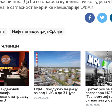
ласништва. Да би се обавила куповина руског удела у
на је сагласност америчке канцеларије ОФАК.
упа
Нафтана индустрија Србије
 чланци
Хандановић:
ОФАК продужио лиценцу
Кратак рок за
анија
за рад НИС-а до 31. јула
преговора МОЛ
овано за градњу
"Гаспромњефта
30. 06. 2026.
ап 3
сигнал или уп
10. 06. 2026.