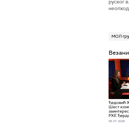
руског в
неопход
МОЛ гр
Везани
Ђедовић 
Шест комп
заинтерес
РХЕ Ђерд
06. 07. 2026.