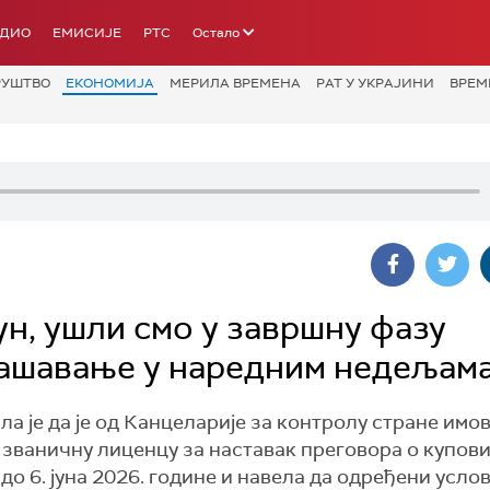
АДИО
ЕМИСИЈЕ
РТС
Остало
РУШТВО
ЕКОНОМИЈА
МЕРИЛА ВРЕМЕНА
РАТ У УКРАЈИНИ
ВРЕМ
ун, ушли смо у завршну фазу
лашавање у наредним недељам
а је да је од Канцеларије за контролу стране имо
званичну лиценцу за наставак преговора о купов
о 6. јуна 2026. године и навела да одређени усло