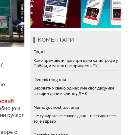
КОМЕНТАРИ
Da, ali...
Како преживети прва три дана катастрофе у
ду
Србији, и за шта нас припрема ЕУ
Dvojnik mog oca
но
Вероватно свако од нас има свог двојника
са којим дели и сличну ДНК
новић
Nemogućnost tusiranja
обио још
ни руског
Не туширате се сваког дана – не стидите се,
то је здраво
оворе о