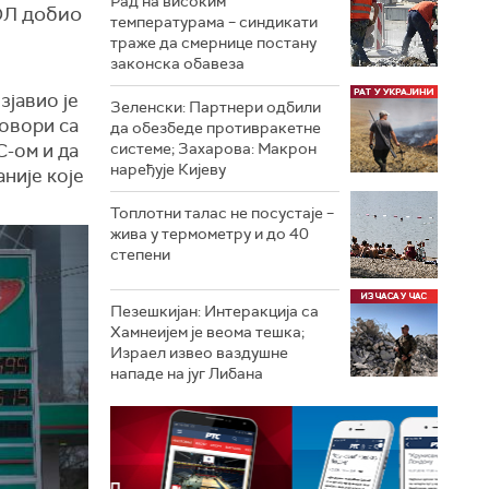
Рад на високим
ОЛ добио
температурама – синдикати
траже да смернице постану
законска обавеза
јавио је
Зеленски: Партнери одбили
говори са
да обезбеде противракетне
С-ом и да
системе; Захарова: Макрон
наређује Кијеву
аније које
Топлотни талас не посустаје –
жива у термометру и до 40
степени
Пезешкијан: Интеракција са
Хамнеијем је веома тешка;
Израел извео ваздушне
нападе на југ Либана