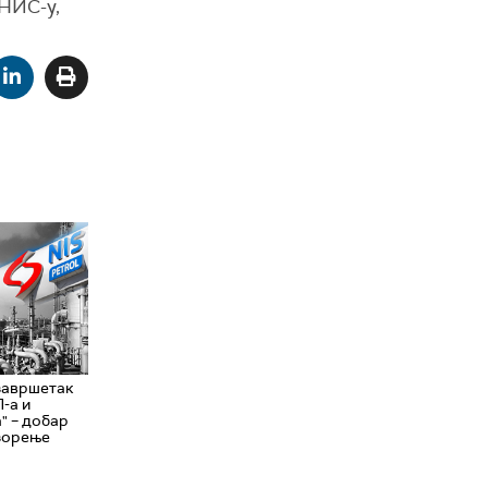
 НИС-у,
 завршетак
-а и
" – добар
озорење