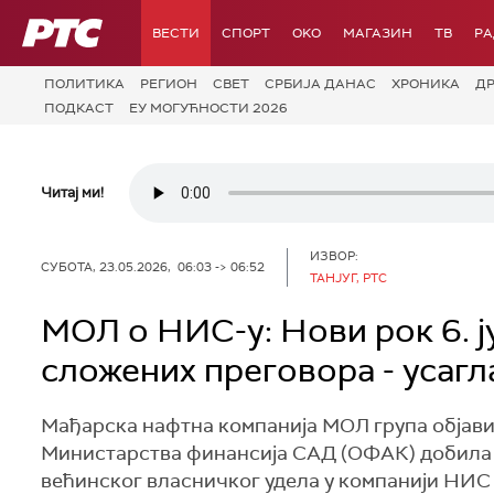
РТС
ВЕСТИ
СПОРТ
OKO
МАГАЗИН
ТВ
Р
ПОЛИТИКА
РЕГИОН
СВЕТ
СРБИЈА ДАНАС
ХРОНИКА
Д
ПОДКАСТ
ЕУ МОГУЋНОСТИ 2026
Читај ми!
ИЗВОР:
СУБОТА, 23.05.2026, 06:03 -> 06:52
ТАНЈУГ, РТС
МОЛ о НИС-у: Нови рок 6. ј
сложених преговора - усаг
Мађарска нафтна компанија МОЛ група објавил
Министарства финансија САД (ОФАК) добила 
већинског власничког удела у компанији НИС д